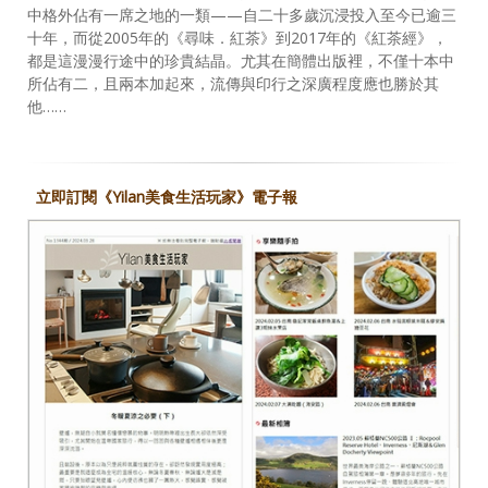
中格外佔有一席之地的一類——自二十多歲沉浸投入至今已逾三
十年，而從2005年的《尋味．紅茶》到2017年的《紅茶經》，
都是這漫漫行途中的珍貴結晶。尤其在簡體出版裡，不僅十本中
所佔有二，且兩本加起來，流傳與印行之深廣程度應也勝於其
他……
立即訂閱《Yilan美食生活玩家》電子報