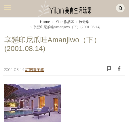
Yilan作品區
美食集
Home
Yilan作品區
旅遊集
享戀印尼爪哇Amanjiwo（下）(2001.08.14)
美飲集
享戀印尼爪哇Amanjiwo（下）
廚房集
(2001.08.14)
旅遊集
旅遊美食集
2001-08-14
訂閱電子報
生活風
書房集
日記簿
餐桌週記
享樂隨手拍