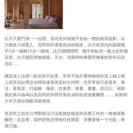
比方只要門扇一一拉開、室內室外就幾乎形如一體的格局規劃，比
方總是大得驚人、視野與舒適度俱佳的眠床，比方從房內到庭園幾
乎5步一躺椅10步一睡榻，比方開開闊闊、幾乎和臥房一般大的舒服
浴室，比方後院裡被綠蔭、天光、清風時時眷愛照拂著的室外石頭
浴缸……
總是讓人步調一點也快不起來，常常不知不覺便躺倒在床上榻上椅
上甚至浴缸裡泳池裡留連著便是好久時間；也常常就只是發呆、乘
涼、看風景、打瞌睡、喝茶、吃東西、看書、畫畫、寫日記、傾聽
風吹鳥叫蟲鳴以及四周菸田裡菸葉收成時的達達農機聲……，剎那間
大半天便如飛般消逝無蹤。
算是對之前在台灣那樣沒日沒夜無從喘息的高壓工作的一種徹底叛
離吧！在這裡，我們肆無忌憚地任性揮霍、浪費著每一寸光陰，奢
侈已極。