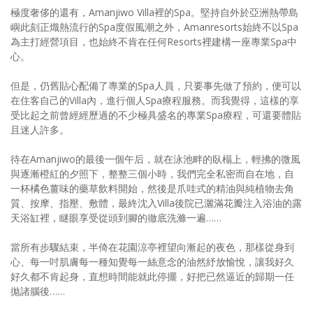
極度奢侈的還有，Amanjiwo Villa裡的Spa。堅持自外於亞洲熱帶島
嶼此刻正熾熱流行的Spa度假風潮之外，Amanresorts始終不以Spa
為主打經營項目，也始終不肯在任何Resorts裡建構一座專業Spa中
心。
但是，仍舊貼心配備了專業的Spa人員，只要事先做了預約，便可以
在住客自己的Villa內，進行個人Spa療程服務。而我覺得，這樣的享
受比起之前曾經經歷過的不少極具盛名的專業Spa療程，可還要體貼
且迷人許多。
待在Amanjiwo的最後一個午后，就在泳池畔的臥榻上，輕拂的微風
與逐漸橙紅的夕照下，整整三個小時，我們完全私密而自在地，自
一杯橘色薑味的藥草飲料開始，然後是爪哇式的精油與純植物去角
質、按摩、指壓、敷體，最終沈入Villa後院已灑滿花瓣注入浴油的露
天浴缸裡，瞇眼享受從頭到腳的徹底洗滌一遍……
當所有步驟結束，半倚在花園涼亭裡望向漸起的夜色，那樣從身到
心、每一吋肌膚每一種知覺每一絲意念的油然紓放愉悅，讓我好久
好久都不肯起身，直想時間能就此停擺，好把已然逼近的歸期一任
拋諸腦後……