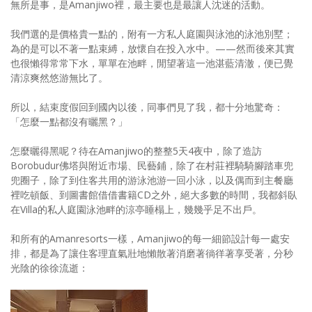
無所是事，是Amanjiwo裡，最主要也是最讓人沈迷的活動。
照相簿
我們選的是價格貴一點的，附有一方私人庭園與泳池的泳池別墅；
影音區
為的是可以不著一點束縛，放懷自在投入水中。——然而後來其實
也很懶得常常下水，單單在池畔，閒望著這一池湛藍清澈，便已覺
創意出版服務
清涼爽然悠游無比了。
歷史區
所以，結束度假回到國內以後，同事們見了我，都十分地驚奇：
「怎麼一點都沒有曬黑？」
關於Yilan
怎麼曬得黑呢？待在Amanjiwo的整整5天4夜中，除了造訪
個人著作
Borobudur佛塔與附近市場、民藝鋪，除了在村莊裡騎騎腳踏車兜
兜圈子，除了到住客共用的游泳池游一回小泳，以及偶而到主餐廳
活動實況記錄
裡吃頓飯、到圖書館借借書籍CD之外，絕大多數的時間，我都斜臥
在Villa的私人庭園泳池畔的涼亭睡榻上，幾幾乎足不出戶。
媒體報導一覽
和所有的Amanresorts一樣，Amanjiwo的每一細節設計每一處安
合作與代言
排，都是為了讓住客理直氣壯地懶散著消磨著徜徉著享受著，分秒
光陰的徐徐流逝：
訂閱電子報