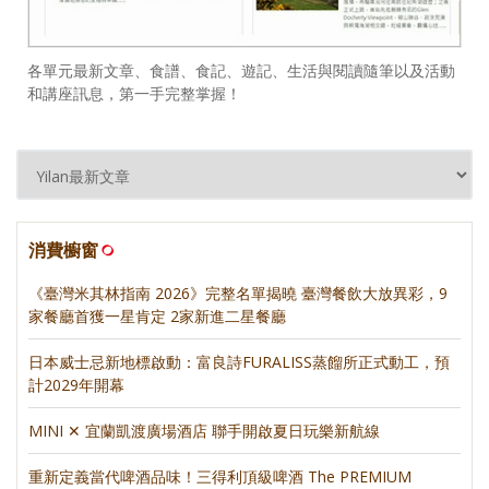
各單元最新文章、食譜、食記、遊記、生活與閱讀隨筆以及活動
和講座訊息，第一手完整掌握！
消費櫥窗
《臺灣米其林指南 2026》完整名單揭曉 臺灣餐飲大放異彩，9
家餐廳首獲一星肯定 2家新進二星餐廳
日本威士忌新地標啟動：富良詩FURALISS蒸餾所正式動工，預
計2029年開幕
MINI ✕ 宜蘭凱渡廣場酒店 聯手開啟夏日玩樂新航線
重新定義當代啤酒品味！三得利頂級啤酒 The PREMIUM