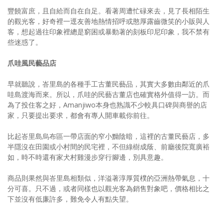
豐饒富庶，且自給而自在自足。看著周遭忙碌來去，見了長相陌生
的觀光客，好奇裡一逕友善地熱情招呼或憨厚露齒微笑的小販與人
客，想起過往印象裡總是窮困或暴動著的刻板印尼印象，我不禁有
些迷惑了。
爪哇風民藝品店
早就聽說，峇里島的各種手工古董民藝品，其實大多數由鄰近的爪
哇島渡海而來。所以，爪哇的民藝古董店也確實格外值得一訪。而
為了投住客之好，Amanjiwo本身也熟識不少較具口碑與商譽的店
家，只要提出要求，都會有專人開車載你前往。
比起峇里島烏布區一帶店面的窄小黝陰暗，這裡的古董民藝店，多
半隱沒在田園或小村間的民宅裡，不但綠樹成蔭、前廳後院寬廣裕
如，時不時還有家犬村雞漫步穿行腳邊，別具意趣。
商品則果然與峇里島相類似，洋溢著淳厚質樸的亞洲熱帶氣息，十
分可喜。只不過，或者同樣也以觀光客為銷售對象吧，價格相比之
下並沒有低廉許多，難免令人有點失望。