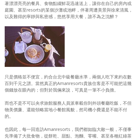
著漂漂亮亮的餐具、食物點綴鮮花迅速送上，讓你在自己的房內或
庭園、甚至resorts的某個沙灘或池畔，伴著周遭美景與徐來清風，
以及難得的寧靜與私密感，悠然享用大餐，誰不為之沈醉？
只是價格並不便宜，約合台北中級餐廳水準，兩個人吃下來約在數
百到千元之譜。當然真正的Amanresorts貴族住客是不可能把這幾
個錢放在眼內的；但對於我倆來說，可真是一筆不小負擔。
而也不是不可以央求旅館服務人員派車載你到外頭餐廳吃飯，不但
物美價廉、還能領略當地小餐館風貌，然司機小費還是不能不付
的。
也因此，每一回造訪Amanresorts，我們都如臨大敵一般，不僅事
先準備了大批食物，從餅乾、甜點、泡麵、零嘴、甚至各種紅綠茶