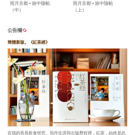
雨月京都 • 旅中隨帖
雨月京都 • 旅中隨帖
（中）
（上）
公告欄
簡體新版。《紅茶經》
在我的長長飲食研究、寫作生涯與出版歷程裡，紅茶，始終是此