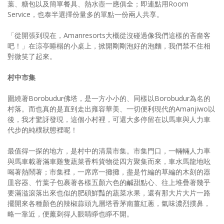
葉、糖包以及簡單餐具、熱水壺一應俱全；即連點用Room
Service，也泰半選擇份量多的單點一份兩人共享。
「從開張到現在，Amanresorts大概從沒碰過像我們這樣的吝嗇客
吧！」在涼亭睡榻的小桌上，掀開剛剛泡好的泡麵，我們禁不住相
對微笑了起來。
村中市集
圍繞著Borobudur佛塔，是一方小小的、同樣以Borobudur為名的
村落。而也真的是直到走出雍容華美、一切便利現代的Amanjiwo以
後，我才驚訝發現，這個小村裡，可還大多停留在以馬車與人力車
代步的純樸狀態裡呢！
最值得一探的地方，是村中的清晨市集。市集門口，一輛輛人力車
與馬車載著滿車雞隻蔬菜香料貨物從四方聚集而來，車水馬龍地吆
喝著熱鬧著；市集裡，一席席一攤攤，盡是竹編的草編的木刻的器
皿容器、竹葉子包裹著各樣五顏六色的鹹甜點心、往上堆疊著幾乎
要滿溢滾落出來也似的肥碩鮮豔的蔬菜水果，還有那大片大片一路
擺開來各種顏色的辣椒蒜頭九層塔香茅南薑紅蔥，氣味濃烈撲鼻，
略一靠近，便薰刺得人眼睛睜也睜不開。