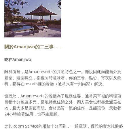
關於Amanjiwo的二三事……
吃在Amanjiwo
離群所居，是Amanresorts的共通特色之一。雖說因此而能自外於
囂塵、遺世獨立，卻也同時意味著，你的三餐、點心、宵夜以及飲
料，都得在resorts裡的餐廳（通常只有一到兩家）解決。
也因此，Amanresorts的餐廳為了服務住客，通常菜單裡的料理項
目都十分包羅多元，當地特色佳餚之外，四方美食也都盡量涵蓋在
內，且大多是廚藝高明、食材品質一流的佳作，足能讓你一天數餐
24小時輪著點用，也不生厭膩。
尤其Room Service的服務十分周到，一通電話，優雅的實木托盤盛