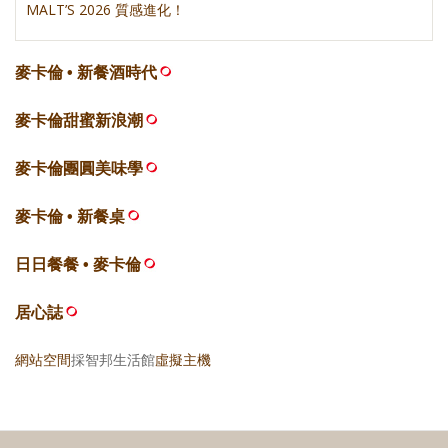
MALT’S 2026 質感進化！
麥卡倫 • 新餐酒時代
麥卡倫甜蜜新浪潮
麥卡倫團圓美味學
麥卡倫 • 新餐桌
日日餐餐 • 麥卡倫
居心誌
網站空間
採智邦生活館
虛擬主機