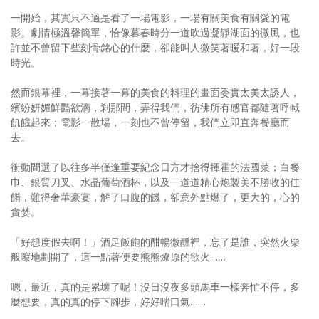
照相簿
一開始，其實只不過是看了一場電影，一場有關美食有關愛的電
影。劇情極溫馨簡單，恰像暮春時分一道吹過凝靜湖面的微風，也
影音區
許並不曾留下些刻骨銘心的什麼，卻能叫人微笑著暖和著，好一段
時光。
創意出版服務
然而銀幕裡，一幕接著一幕的美食的料理的畫面委實太美太誘人，
歷史區
繽紛妍媚鮮豔欲滴，剎那間，弄得我們，彷彿所有感官都隨著呼喊
飢餓起來；電影一散場，一刻也不曾停留，我們立即直奔餐廳而
關於Yilan
去。
個人著作
衝動間選了以往多半僅逢重要紀念日方才捨得揮霍的法國菜；白餐
巾、銀質刀叉、水晶葡萄酒杯，以及一道道精心炮製美不勝收的佳
活動實況記錄
餚，難得奢華豪宴，解了口腹的饑，卻意外點燃了，更大的，心的
貪婪。
媒體報導一覽
「好想度假去啊！」酒足飯飽的酣暢微醺裡，忘了是誰，突然火柴
合作與代言
般嚓地劃開了，這一點著便要熊熊燎原的欲火……
訂閱電子報
嗯，最近，真的是累壞了呢！沒日沒夜多頭馬車一樣奔忙不停，多
麼想要，真的真的停下腳步，好好喘口氣……