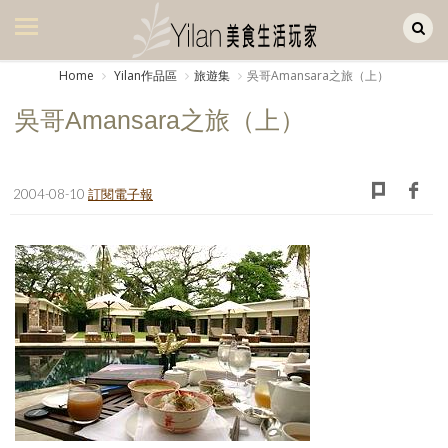
Yilan作品區
美食集
Home
Yilan作品區
旅遊集
吳哥Amansara之旅（上）
美飲集
吳哥Amansara之旅（上）
廚房集
旅遊集
2004-08-10
訂閱電子報
旅遊美食集
生活風
書房集
日記簿
餐桌週記
享樂隨手拍