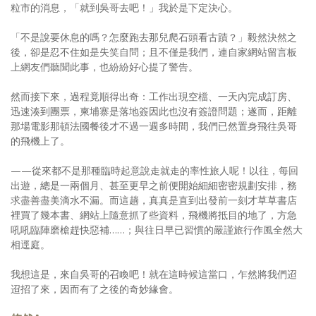
粒市的消息，「就到吳哥去吧！」我於是下定決心。
「不是說要休息的嗎？怎麼跑去那兒爬石頭看古蹟？」毅然決然之
後，卻是忍不住如是失笑自問；且不僅是我們，連自家網站留言板
上網友們聽聞此事，也紛紛好心提了警告。
然而接下來，過程竟順得出奇：工作出現空檔、一天內完成訂房、
迅速湊到團票，柬埔寨是落地簽因此也沒有簽證問題；遂而，距離
那場電影那頓法國餐後才不過一週多時間，我們已然置身飛往吳哥
的飛機上了。
——從來都不是那種臨時起意說走就走的率性旅人呢！以往，每回
出遊，總是一兩個月、甚至更早之前便開始細細密密規劃安排，務
求盡善盡美滴水不漏。而這趟，真真是直到出發前一刻才草草書店
裡買了幾本書、網站上隨意抓了些資料，飛機將抵目的地了，方急
吼吼臨陣磨槍趕快惡補……；與往日早已習慣的嚴謹旅行作風全然大
相逕庭。
我想這是，來自吳哥的召喚吧！就在這時候這當口，乍然將我們迢
迢招了來，因而有了之後的奇妙緣會。