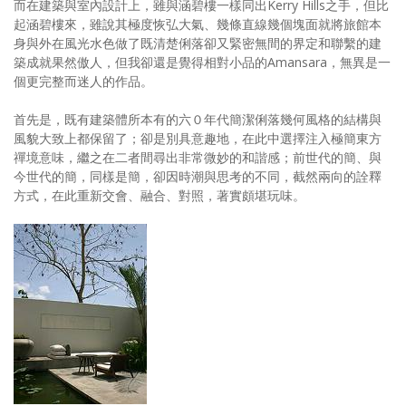
而在建築與室內設計上，雖與涵碧樓一樣同出Kerry Hills之手，但比
起涵碧樓來，雖說其極度恢弘大氣、幾條直線幾個塊面就將旅館本
身與外在風光水色做了既清楚俐落卻又緊密無間的界定和聯繫的建
築成就果然傲人，但我卻還是覺得相對小品的Amansara，無異是一
個更完整而迷人的作品。
首先是，既有建築體所本有的六０年代簡潔俐落幾何風格的結構與
風貌大致上都保留了；卻是別具意趣地，在此中選擇注入極簡東方
禪境意味，繼之在二者間尋出非常微妙的和諧感；前世代的簡、與
今世代的簡，同樣是簡，卻因時潮與思考的不同，截然兩向的詮釋
方式，在此重新交會、融合、對照，著實頗堪玩味。