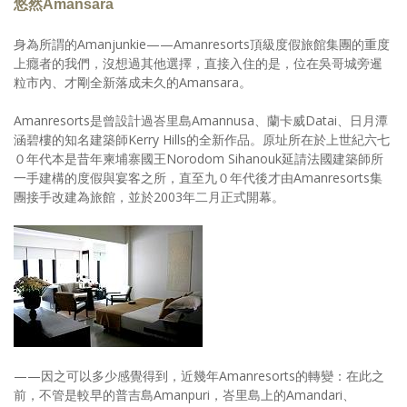
悠然Amansara
身為所謂的Amanjunkie——Amanresorts頂級度假旅館集團的重度
上癮者的我們，沒想過其他選擇，直接入住的是，位在吳哥城旁暹
粒市內、才剛全新落成未久的Amansara。
Amanresorts是曾設計過峇里島Amannusa、蘭卡威Datai、日月潭
涵碧樓的知名建築師Kerry Hills的全新作品。原址所在於上世紀六七
０年代本是昔年柬埔寨國王Norodom Sihanouk延請法國建築師所
一手建構的度假與宴客之所，直至九０年代後才由Amanresorts集
團接手改建為旅館，並於2003年二月正式開幕。
——因之可以多少感覺得到，近幾年Amanresorts的轉變：在此之
前，不管是較早的普吉島Amanpuri，峇里島上的Amandari、