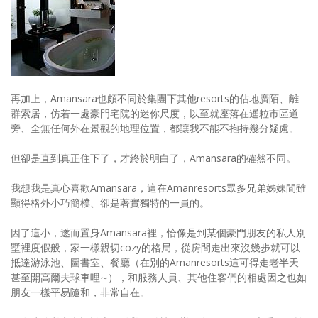
再加上，Amansara也頗不同於集團下其他resorts的佔地廣陌、離
群索居，仿若一處豪門宅院的迷你尺度，以至就座落在暹粒市區道
旁、全無任何外在景觀的地理位置，都讓我不能不抱持幾分疑慮。
但卻是直到真正住下了，才終於明白了，Amansara的確然不同。
我想我是真心喜歡Amansara，這在Amanresorts眾多兄弟姊妹間雖
顯得格外小巧簡樸、卻是著實獨特的一員的。
因了這小，遂而置身Amansara裡，恰像是到某個豪門朋友的私人別
墅裡度假般，家一樣親切cozy的格局，從房間走出來沒幾步就可以
抵達游泳池、圖書室、餐廳（在別的Amanresorts這可得走老半天
甚至開高爾夫球車哩∼），和服務人員、其他住客們的相處因之也如
朋友一樣平易隨和，非常自在。