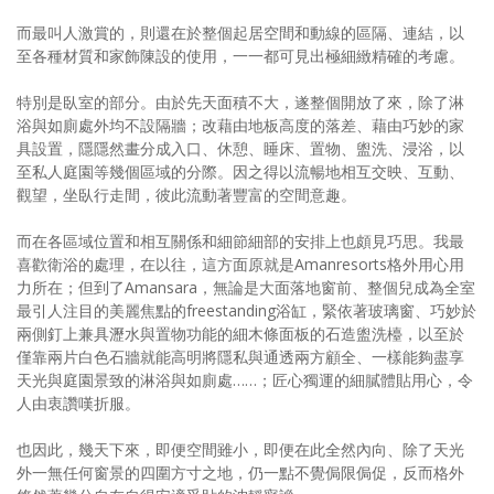
而最叫人激賞的，則還在於整個起居空間和動線的區隔、連結，以
至各種材質和家飾陳設的使用，一一都可見出極細緻精確的考慮。
特別是臥室的部分。由於先天面積不大，遂整個開放了來，除了淋
浴與如廁處外均不設隔牆；改藉由地板高度的落差、藉由巧妙的家
具設置，隱隱然畫分成入口、休憩、睡床、置物、盥洗、浸浴，以
至私人庭園等幾個區域的分際。因之得以流暢地相互交映、互動、
觀望，坐臥行走間，彼此流動著豐富的空間意趣。
而在各區域位置和相互關係和細節細部的安排上也頗見巧思。我最
喜歡衛浴的處理，在以往，這方面原就是Amanresorts格外用心用
力所在；但到了Amansara，無論是大面落地窗前、整個兒成為全室
最引人注目的美麗焦點的freestanding浴缸，緊依著玻璃窗、巧妙於
兩側釘上兼具瀝水與置物功能的細木條面板的石造盥洗檯，以至於
僅靠兩片白色石牆就能高明將隱私與通透兩方顧全、一樣能夠盡享
天光與庭園景致的淋浴與如廁處……；匠心獨運的細膩體貼用心，令
人由衷讚嘆折服。
也因此，幾天下來，即便空間雖小，即便在此全然內向、除了天光
外一無任何窗景的四圍方寸之地，仍一點不覺侷限侷促，反而格外