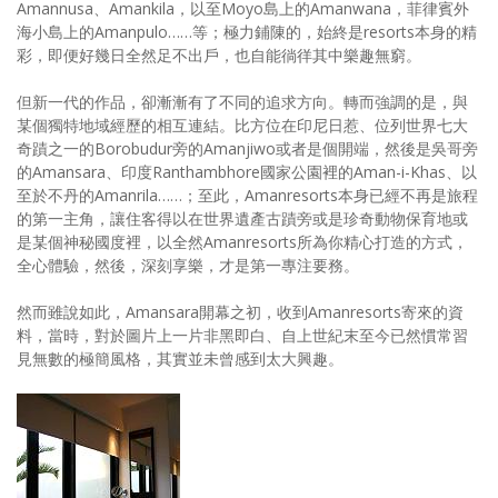
Amannusa、Amankila，以至Moyo島上的Amanwana，菲律賓外
海小島上的Amanpulo……等；極力鋪陳的，始終是resorts本身的精
彩，即便好幾日全然足不出戶，也自能徜徉其中樂趣無窮。
但新一代的作品，卻漸漸有了不同的追求方向。轉而強調的是，與
某個獨特地域經歷的相互連結。比方位在印尼日惹、位列世界七大
奇蹟之一的Borobudur旁的Amanjiwo或者是個開端，然後是吳哥旁
的Amansara、印度Ranthambhore國家公園裡的Aman-i-Khas、以
至於不丹的Amanrila……；至此，Amanresorts本身已經不再是旅程
的第一主角，讓住客得以在世界遺產古蹟旁或是珍奇動物保育地或
是某個神秘國度裡，以全然Amanresorts所為你精心打造的方式，
全心體驗，然後，深刻享樂，才是第一專注要務。
然而雖說如此，Amansara開幕之初，收到Amanresorts寄來的資
料，當時，對於圖片上一片非黑即白、自上世紀末至今已然慣常習
見無數的極簡風格，其實並未曾感到太大興趣。