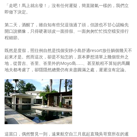
「走吧！馬上就出發！」沒有任何遲疑，簡直賭氣一樣的，我們立
即做下決定。
第二天，酒醒了，雖自知有些兒逞強過了頭，但誰也不甘心認輸先
開口說猶豫，只得硬著頭皮一面排假、一面匆匆忙忙找空檔安排行
程細節。
既然是度假，照往例自然是找個安靜小島舒適resort放任躺個幾天不
起來才是。然而這次，卻是不知怎的，原本夢想清單上幾個世外之
地，從普吉、峇里、峇里外的Moyo島……、甚至航程不算短的馬爾
地夫都考慮了，卻隱隱然總覺仍有未盡圓滿之處，遲遲沒有定論。
這當口，偶然瞥見一則，遠東航空自三月底起直飛吳哥窟所在的暹