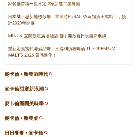
家餐廳首獲一星肯定 2家新進二星餐廳
日本威士忌新地標啟動：富良詩FURALISS蒸餾所正式動工，預
計2029年開幕
MINI ✕ 宜蘭凱渡廣場酒店 聯手開啟夏日玩樂新航線
重新定義當代啤酒品味！三得利頂級啤酒 The PREMIUM
MALT’S 2026 質感進化！
麥卡倫 • 新餐酒時代
麥卡倫甜蜜新浪潮
麥卡倫團圓美味學
麥卡倫 • 新餐桌
日日餐餐 • 麥卡倫