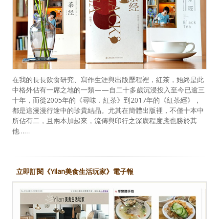
在我的長長飲食研究、寫作生涯與出版歷程裡，紅茶，始終是此
中格外佔有一席之地的一類——自二十多歲沉浸投入至今已逾三
十年，而從2005年的《尋味．紅茶》到2017年的《紅茶經》，
都是這漫漫行途中的珍貴結晶。尤其在簡體出版裡，不僅十本中
所佔有二，且兩本加起來，流傳與印行之深廣程度應也勝於其
他……
立即訂閱《Yilan美食生活玩家》電子報