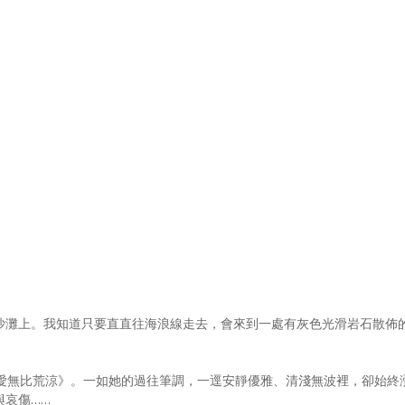
沙灘上。我知道只要直直往海浪線走去，會來到一處有灰色光滑岩石散佈
愛無比荒涼》。一如她的過往筆調，一逕安靜優雅、清淺無波裡，卻始終
與哀傷……