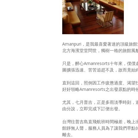
Amanpuri，是我最喜愛著迷的頂級旅館
北方海濱堂堂問世，獨樹一格的旅館風
只是，醉心Amanresorts十年來，僕
圖擴張迅速、苦苦追趕不及，故而竟始終不
直到這回，照例因工作疲憊過度、渴望
好好領略Amanresorts之出發原點的
尤其，七月普吉，正是多雨淡季時刻，
由分說，立即完成下訂便出發。
台灣往普吉島直飛航班時間極差，晚上出
館靜無人聲，服務人員為了讓我們早點休息
離去。