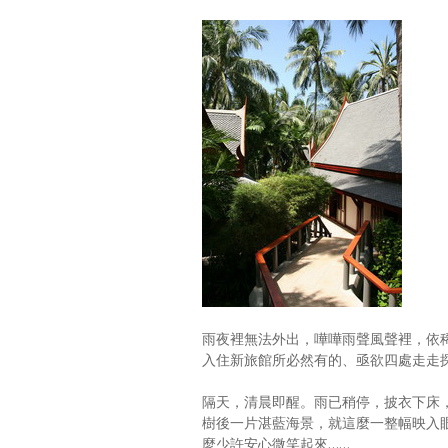
雨夜裡無法外出，嘩嘩雨聲風聲裡，依
入住新旅館所必然有的、亟欲四處走走
隔天，清晨即醒。雨已稍停，披衣下床
樹後一片湛藍海景，就這麼一整幅映入眼簾
麼少許安心微笑起來……