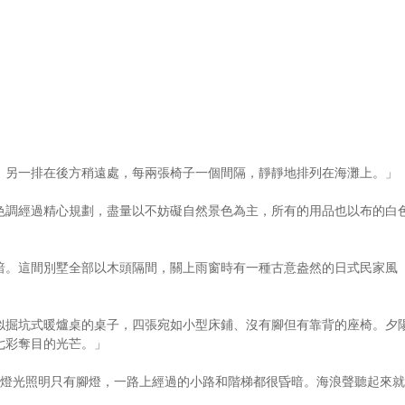
，另一排在後方稍遠處，每兩張椅子一個間隔，靜靜地排列在海灘上。」
色調經過精心規劃，盡量以不妨礙自然景色為主，所有的用品也以布的白
暗。這間別墅全部以木頭隔間，關上雨窗時有一種古意盎然的日式民家風
似掘坑式暖爐桌的桌子，四張宛如小型床鋪、沒有腳但有靠背的座椅。夕
七彩奪目的光芒。」
的燈光照明只有腳燈，一路上經過的小路和階梯都很昏暗。海浪聲聽起來就