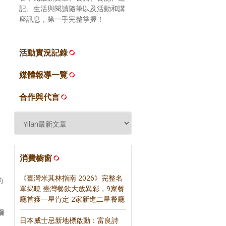
記、生活與閱讀隨筆以及活動和講
座訊息，第一手完整掌握！
活動實況記錄
媒體報導一覽
合作與代言
消費櫥窗
《臺灣米其林指南 2026》完整名
的
單揭曉 臺灣餐飲大放異彩，9家餐
廳首獲一星肯定 2家新進二星餐廳
瀰
日本威士忌新地標啟動：富良詩