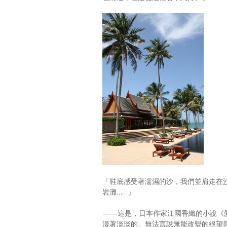
「鞋底感受著濡濕的沙，我們並肩走在
岩灘……」
——這是，日本作家江國香織的小說《
漫著淡淡的、無法言說無能改變的絕望