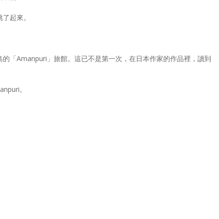
跳了起來。
的「Amanpuri」旅館。這已不是第一次，在日本作家的作品裡，讀到
puri。