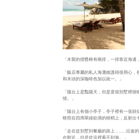
「木製的摺疊椅有兩排，一排靠近海邊
「飯店專屬的私人海灘維護得很用心，
和木頭的深咖啡色加以統一。」
「陽台上是豔陽天，但是度假別墅裡很
情。」
「陽台上有個小亭子，亭子裡有一張狀
映照在四周翠綠欲滴的樹梢上，反射出
「走在從別墅到餐廳的路上，……沿途
在附近，但是從這裡看不到海。」