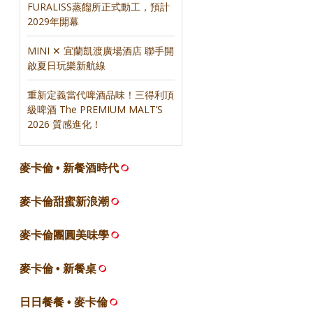
FURALISS蒸餾所正式動工，預計
2029年開幕
MINI ✕ 宜蘭凱渡廣場酒店 聯手開
啟夏日玩樂新航線
重新定義當代啤酒品味！三得利頂
級啤酒 The PREMIUM MALT’S
2026 質感進化！
麥卡倫 • 新餐酒時代
麥卡倫甜蜜新浪潮
麥卡倫團圓美味學
麥卡倫 • 新餐桌
日日餐餐 • 麥卡倫