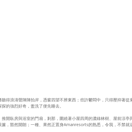
稀聽得浪濤聲陣陣拍岸，憑窗四望不辨東西；些許鬱悶中，只得壓抑著從
探探的強烈好奇，盥洗了便先睡去。
，推開臥房與浴室的門扇，剎那，圍繞著小屋四周的濃綠林樹、屋前涼亭
，豁然開朗；一種、果然正置身Amanresorts的熟悉，令我，不禁就