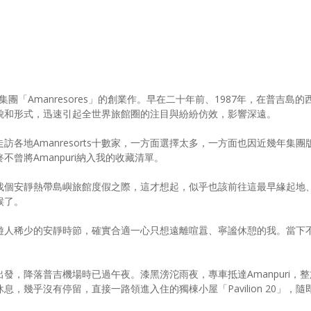
集團「Amanresores」的創業作。早在二十年前、1987年，在普吉島的
貌和形式，迅速引起全世界旅館圈的注目與紛紛仿效，影響深遠。
僕走訪各地Amanresorts十數家，一方面選擇太多，一方面也因近幾年集團
曾將Amanpuri納入我的收藏清單。
找個安靜熱帶島嶼旅館度假之際，這才想起，似乎也該前往這最早緣起地
時候了。
遊人稀少的安靜時節，確實合適一心只想遠離喧囂、寧謐休憩的我。當下
發，降落普吉機場時已過午夜。漆黑滂沱雨夜，專車抵達Amanpuri，整
，幾乎沒有停留，直接一路領進入住的獨棟小屋「Pavilion 20」，隨