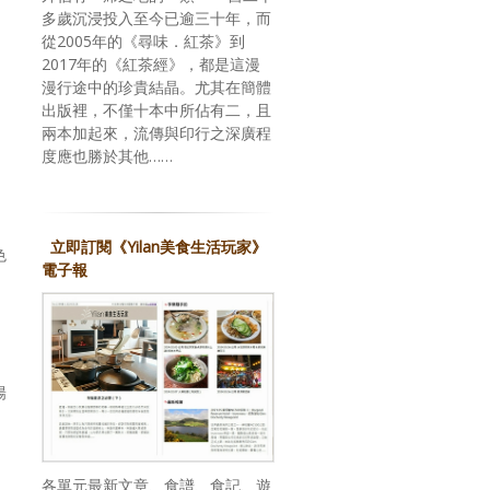
多歲沉浸投入至今已逾三十年，而
從2005年的《尋味．紅茶》到
2017年的《紅茶經》，都是這漫
漫行途中的珍貴結晶。尤其在簡體
出版裡，不僅十本中所佔有二，且
兩本加起來，流傳與印行之深廣程
度應也勝於其他……
立即訂閱《Yilan美食生活玩家》
色
電子報
陽
各單元最新文章、食譜、食記、遊