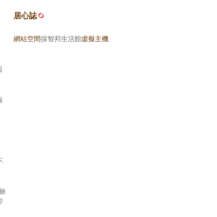
居心誌
網站空間
採智邦生活館
虛擬主機
西
版
、
不
旅
即