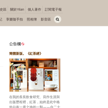
史區
關於Yilan
個人著作
訂閱電子報
記
享樂隨手拍
照相簿
影音區
公告欄
簡體新版。《紅茶經》
在我的長長飲食研究、寫作生涯與
出版歷程裡，紅茶，始終是此中格
外佔有一席之地的一類——自二十