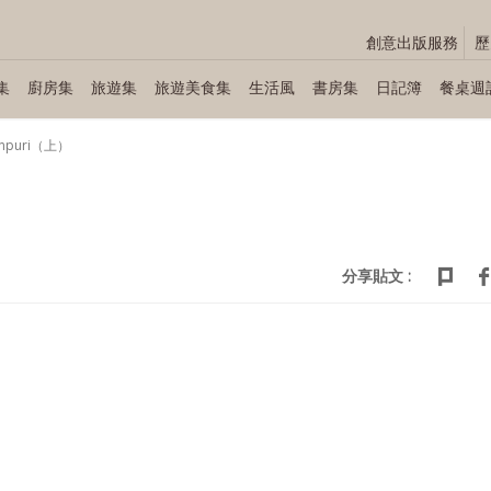
創意出版服務
歷
集
廚房集
旅遊集
旅遊美食集
生活風
書房集
日記簿
餐桌週
anpuri（上）
）
分享貼文 :