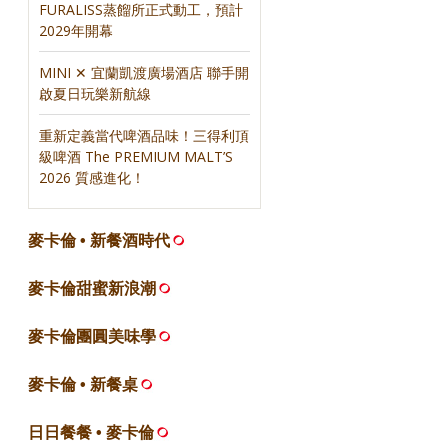
FURALISS蒸餾所正式動工，預計
2029年開幕
MINI ✕ 宜蘭凱渡廣場酒店 聯手開
啟夏日玩樂新航線
重新定義當代啤酒品味！三得利頂
級啤酒 The PREMIUM MALT’S
2026 質感進化！
麥卡倫 • 新餐酒時代
麥卡倫甜蜜新浪潮
麥卡倫團圓美味學
麥卡倫 • 新餐桌
日日餐餐 • 麥卡倫