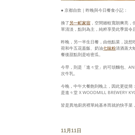
● 京都自炊｜昨晚與今日餐食小記：
換了
另一町家宿
，空間雖較寬朗爽亮，
單清淡，點到為主，純粹享受此季當令
昨晚，另一半生日餐，由他點菜，說想
荷和牛五花蓋飯、奶油
七味粉
清酒蒸大
餐後甜點則是哈密瓜。
今早，則是「進々堂」的可頌麵包、AND
次牛乳。
今晚，中午大餐飽到晚上，因此更從簡
是進々堂 X WOODMILL BREWER
皆是異地廚房裡單純基本而就的快手菜
11月11日