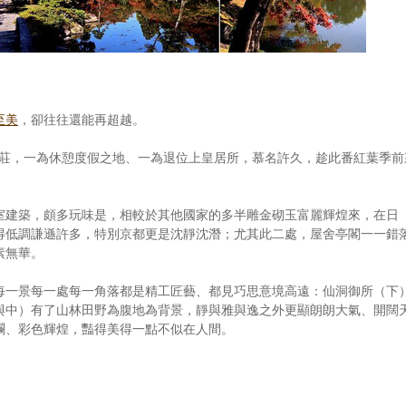
至美
，卻往往還能再超越。
別莊，一為休憩度假之地、一為退位上皇居所，慕名許久，趁此番紅葉季前
室建築，頗多玩味是，相較於其他國家的多半雕金砌玉富麗輝煌來，在日
得低調謙遜許多，特別京都更是沈靜沈潛；尤其此二處，屋舍亭閣一一錯
素無華。
每一景每一處每一角落都是精工匠藝、都見巧思意境高遠：仙洞御所（下
與中）有了山林田野為腹地為背景，靜與雅與逸之外更顯朗朗大氣、開闊
斕、彩色輝煌，豔得美得一點不似在人間。