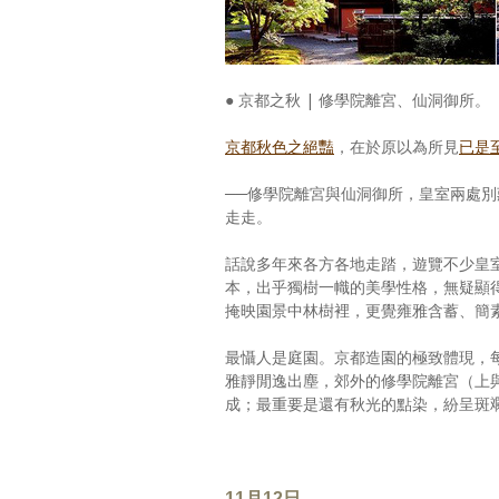
● 京都之秋 | 修學院離宮、仙洞御所。
京都秋色之絕豔
，在於原以為所見
已是
──修學院離宮與仙洞御所，皇室兩處
走走。
話說多年來各方各地走踏，遊覽不少皇
本，出乎獨樹一幟的美學性格，無疑顯
掩映園景中林樹裡，更覺雍雅含蓄、簡
最懾人是庭園。京都造園的極致體現，
雅靜閒逸出塵，郊外的修學院離宮（上
成；最重要是還有秋光的點染，紛呈斑
11月12日