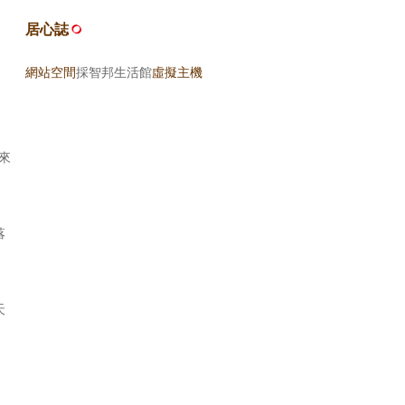
居心誌
網站空間
採智邦生活館
虛擬主機
來
落
）
天