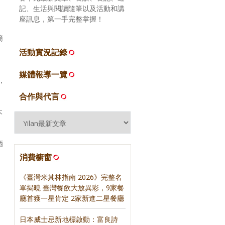
記、生活與閱讀隨筆以及活動和講
座訊息，第一手完整掌握！
簡
活動實況記錄
媒體報導一覽
，
合作與代言
木
酒
消費櫥窗
《臺灣米其林指南 2026》完整名
單揭曉 臺灣餐飲大放異彩，9家餐
廳首獲一星肯定 2家新進二星餐廳
日本威士忌新地標啟動：富良詩