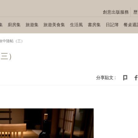
創意出版服務
歷
集
廚房集
旅遊集
旅遊美食集
生活風
書房集
日記簿
餐桌週
 旅中隨帖（三）
（三）
分享貼文 :