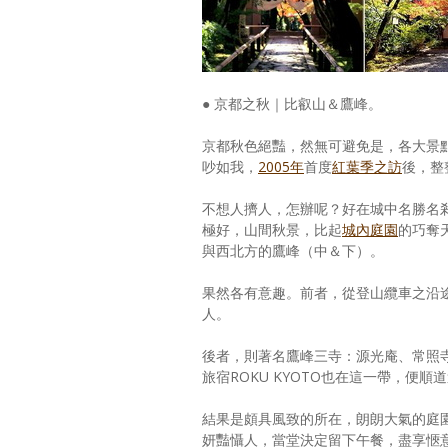
● 京都之秋｜比叡山＆鷹峰。
京都秋色絕豔，然無可避免是，各大景
吵如我，
2005年
首度
紅葉季之訪
後，整
不想人擠人，怎辦呢？好在城中名勝名
極好，山間秋景，比起
城內庭園
的巧奪
與西北方的鷹峰（中＆下）。
果然各有意趣。前者，從登山纜車之沿
人。
後者，則著名鷹峰三寺：源光庵、常照
旅宿ROKU KYOTO也在這一帶，便順
結果是頗具風致的所在，朗朗大氣的庭園
妍豔懾人，當堂決定留下午餐，盡享愜