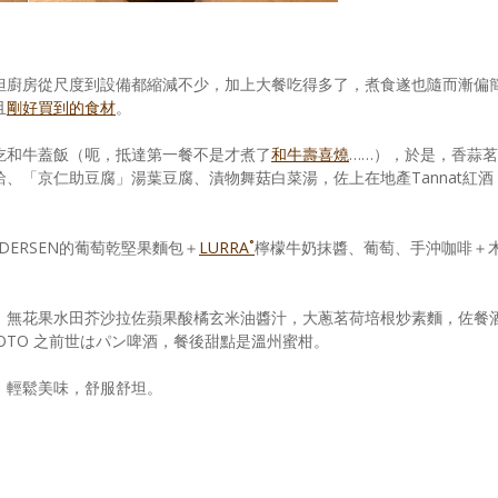
但廚房從尺度到設備都縮減不少，加上大餐吃得多了，煮食遂也隨而漸偏
且
剛好買到的食材
。
吃和牛蓋飯（呃，抵達第一餐不是才煮了
和牛壽喜燒
……），於是，香蒜茗
蛤、「京仁助豆腐」湯葉豆腐、漬物舞菇白菜湯，佐上在地產Tannat紅酒
ERSEN的葡萄乾堅果麵包＋
LURRA˚
檸檬牛奶抹醬、葡萄、手沖咖啡＋
：無花果水田芥沙拉佐蘋果酸橘玄米油醬汁，大蔥茗荷培根炒素麵，佐餐
Y KYOTO 之前世はパン啤酒，餐後甜點是溫州蜜柑。
，輕鬆美味，舒服舒坦。