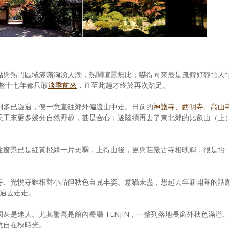
點與熱門區域滿滿洶湧人潮，熱鬧喧囂無比；嚇得向來最是孤僻好靜怕人
整十七年都只敢
淡季前來
，直至此趟才終於再次踏足。
剎多已遊過，便一意直往郊外偏遠山中走。日前的
神護寺、西明寺、高山
天工來更多幾分自然野趣，甚是合心；遂陸續再去了東北郊的比叡山（上
途窗景已是紅黃橙綠一片斑斕，上得山後，更與莊嚴古寺相映輝，很是怡
寺、光悅寺雖相對小品但秋色自見丰姿。意猶未盡，想起去年新開幕的話
道過去走走。
甚是迷人。尤其驚喜是館內餐廳 TENJIN，一整列落地長窗外秋色滿溢
意自在秋時光。