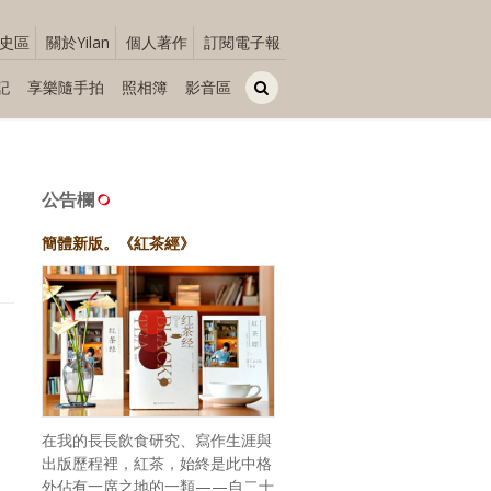
史區
關於Yilan
個人著作
訂閱電子報
記
享樂隨手拍
照相簿
影音區
公告欄
簡體新版。《紅茶經》
在我的長長飲食研究、寫作生涯與
出版歷程裡，紅茶，始終是此中格
外佔有一席之地的一類——自二十