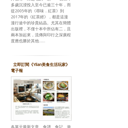
多歲沉浸投入至今已逾三十年，而
從2005年的《尋味．紅茶》到
2017年的《紅茶經》，都是這漫
漫行途中的珍貴結晶。尤其在簡體
出版裡，不僅十本中所佔有二，且
兩本加起來，流傳與印行之深廣程
度應也勝於其他……
立即訂閱《Yilan美食生活玩家》
電子報
各單元最新文章、食譜、食記、遊