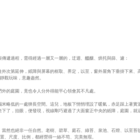
與傳遞過程，需得經過一層又一層的，迂迴、醞釀、烘托與篩、濾：
往外次第延伸，紙障與屏幕的框取、界定，以至，窗外屋角下垂掛下來、
；靜觀玩味，意趣盎然。
門外的庭園，竟也令人分外得能平心領會其不凡處。
榻米略低的一處狹長空間。這兒，地板下悄悄埋設了暖氣，赤足踩上著實
坐下了，抬眼，便發現，視線剛巧避過了大面窗正中央的紙障，庭園，就
，當然也絕非一任自然。老樹、碧草、庭石、綠苔、泉池、石燈、以至苔
位置、尺度、比例，都經營得一絲不苟、完美無瑕。