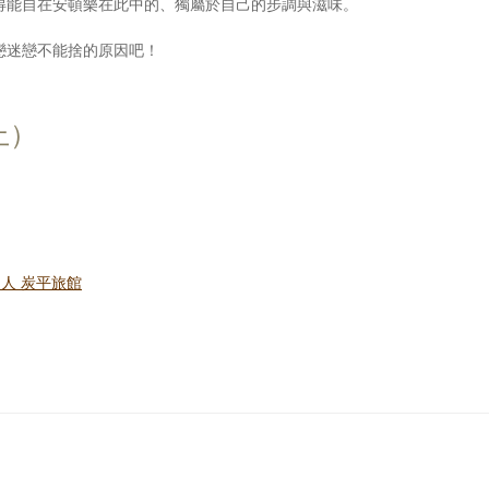
得能自在安頓樂在此中的、獨屬於自己的步調與滋味。
戀迷戀不能捨的原因吧！
上）
、間人 炭平旅館