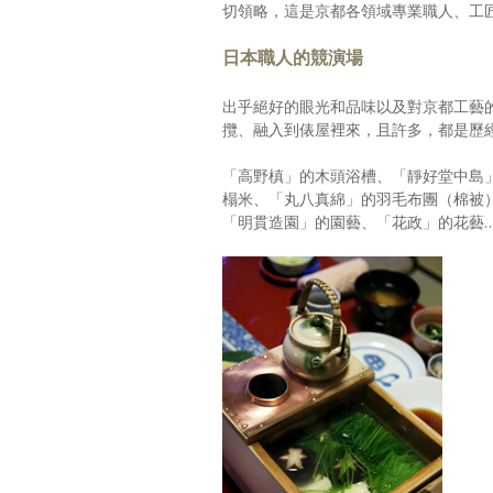
切領略，這是京都各領域專業職人、工
日本職人的競演場
出乎絕好的眼光和品味以及對京都工藝
攬、融入到俵屋裡來，且許多，都是歷
「高野槙」的木頭浴槽、「靜好堂中島
榻米、「丸八真綿」的羽毛布團（棉被
「明貫造園」的園藝、「花政」的花藝