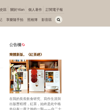
史區
關於Yilan
個人著作
訂閱電子報
記
享樂隨手拍
照相簿
影音區
公告欄
簡體新版。《紅茶經》
在我的長長飲食研究、寫作生涯與
出版歷程裡，紅茶，始終是此中格
外佔有一席之地的一類——自二十