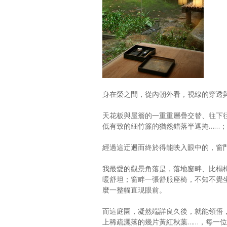
身在榮之間，從內朝外看，視線的穿透
天花板與屋簷的一重重層疊交替、往下
低有致的細竹簾的猶然錯落半遮掩……
經過這迂迴而終於得能映入眼中的，窗
我最愛的觀景角落是，落地窗畔、比榻
暖舒坦；窗畔一張舒服座椅，不知不覺
麼一整幅直現眼前。
而這庭園，凝然端詳良久後，就能領悟
上稀疏灑落的幾片黃紅秋葉……，每一