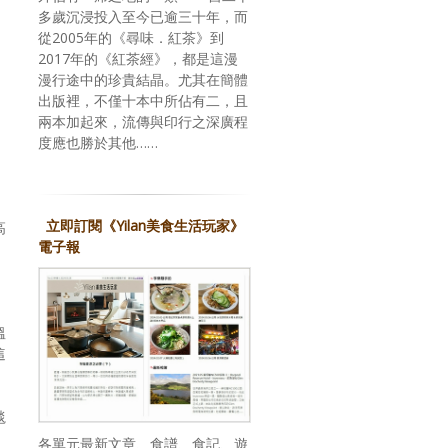
多歲沉浸投入至今已逾三十年，而
從2005年的《尋味．紅茶》到
2017年的《紅茶經》，都是這漫
漫行途中的珍貴結晶。尤其在簡體
出版裡，不僅十本中所佔有二，且
兩本加起來，流傳與印行之深廣程
度應也勝於其他……
立即訂閱《Yilan美食生活玩家》
高
電子報
溫
這
毯
各單元最新文章、食譜、食記、遊