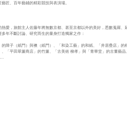
匠藝匠、百年藝鋪的精彩競技與表演場。
的熱愛，旅館主人佐藤年將無數京都、甚至京都以外的美好，悉數蒐羅、
經多年不斷討論、研究而生的量身打造獨家之作：
」的障子（紙門）與襖（紙門）、「和染工藝」的和紙、「井居疊店」的
）、「平田翠簾商店」的竹簾、「古美術 柳孝」與「青華堂」的古董藝品
……