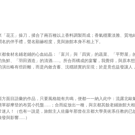
來「花王」操刀，揉合了兩百種以上香料調製而成；香氣穩重淡雅、質地
聞名的伴手禮，聲名顯赫程度，竟與旅館本身不相上下。
京都食材名鋪老鋪的心血結晶：「富川」與「四寅」的蔬菜、「平野屋」
的魚鮮、「羽田酒造」的清酒……。所合而構成的宴饗，我覺得，與原本想
的演出略有些距離，而是內斂含蓄、沈穩踏實的呈現；於是竟也益發讓人
。
西方面目語彙的作品，只要風格能有共鳴，便都一一納入此中：流露北歐
簡單卻摩登的布質小托盤……；合而綻放出一種，與京都其餘老鋪旅館大相
常迷人！（也有一說是，旅館主人佐藤年那曾在京都大學美術系任教的已
啟發與影響……）