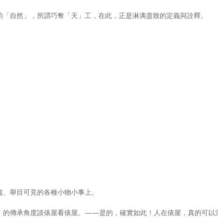
的「自然」，所謂巧奪「天」工，在此，正是淋漓盡致的定義與詮釋。
處、舉目可見的各種小物小事上。
」的傳承角度談俵屋看俵屋。——是的，確實如此！人在俵屋，真的可以