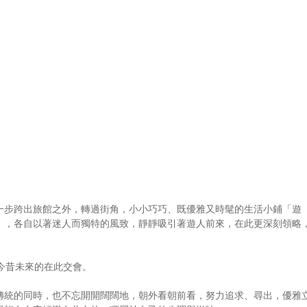
一步跨出旅館之外，轉過街角，小小巧巧、既優雅又時髦的生活小鋪「遊
ETHE」，各自以著迷人而獨特的風致，靜靜吸引著遊人前來，在此更深刻領略
今昔未來的在此交會。
傳統的同時，也不忘開開闊闊地，朝外看朝前看，努力追求、尋出，優雅