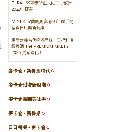
FURALISS蒸餾所正式動工，預計
2029年開幕
MINI ✕ 宜蘭凱渡廣場酒店 聯手開
啟夏日玩樂新航線
延
重新定義當代啤酒品味！三得利頂
級啤酒 The PREMIUM MALT’S
榻
2026 質感進化！
、
麥卡倫 • 新餐酒時代
麥卡倫甜蜜新浪潮
麥卡倫團圓美味學
麥卡倫 • 新餐桌
日日餐餐 • 麥卡倫