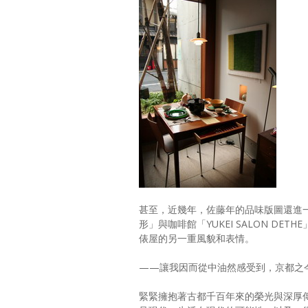
甚至，近幾年，佐藤年的品味版圖還進
形」與咖啡館「YUKEI SALON D
俵屋的另一重風貌和表情。
——讓我因而從中油然感受到，京都之
緊緊擁抱著古都千百年來的榮光與深厚