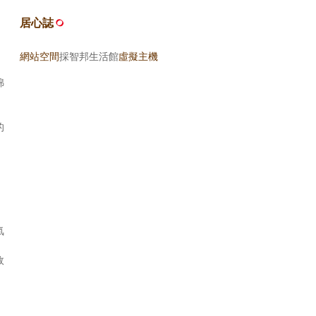
居心誌
網站空間
採智邦生活館
虛擬主機
綿
的
，
氣
故