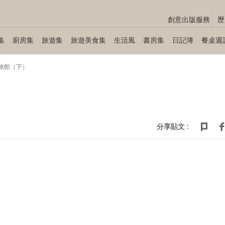
創意出版服務
歷
集
廚房集
旅遊集
旅遊美食集
生活風
書房集
日記簿
餐桌週
屋旅館（下）
）
分享貼文 :