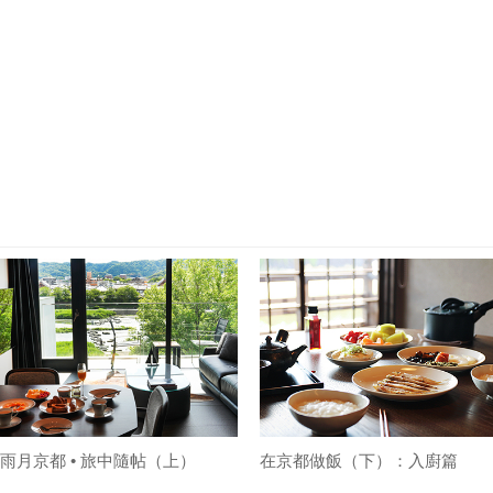
雨月京都 • 旅中隨帖（上）
在京都做飯（下）：入廚篇