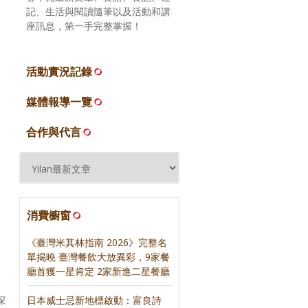
記、生活與閱讀隨筆以及活動和講
座訊息，第一手完整掌握！
活動實況記錄
媒體報導一覽
合作與代言
消費櫥窗
《臺灣米其林指南 2026》完整名
單揭曉 臺灣餐飲大放異彩，9家餐
廳首獲一星肯定 2家新進二星餐廳
日本威士忌新地標啟動：富良詩
深