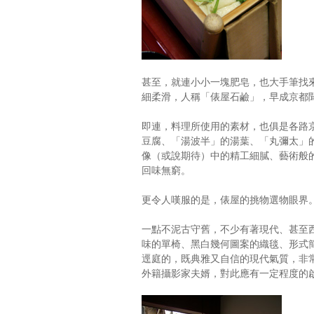
甚至，就連小小一塊肥皂，也大手筆找
細柔滑，人稱「俵屋石鹼」，早成京都
即連，料理所使用的素材，也俱是各路
豆腐、「湯波半」的湯葉、「丸彌太」
像（或說期待）中的精工細膩、藝術般
回味無窮。
更令人嘆服的是，俵屋的挑物選物眼界
一點不泥古守舊，不少有著現代、甚至
味的單椅、黑白幾何圖案的織毯、形式
逕庭的，既典雅又自信的現代氣質，非
外籍攝影家夫婿，對此應有一定程度的