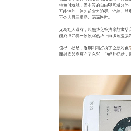
特色與迷魅，因本質的自由即興遂分外
可能性的一往無前奮力追尋、淬練、體
不令人再三咀嚼、深深陶醉。
尤為動人還有，以無聲之筆描摩刻畫樂
能旋律節奏一段段躍然紙上而後迴盪腦
值得一提是，近期剛剛好換了全新彩色
面封底與扉頁有了色彩，但經此提點，