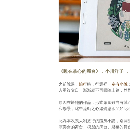
《睡在掌心的舞台》．小川洋子 
之前說過，
旅行
時，行囊裡
一定有小說
入重複窠臼，漸漸就不再跟隨上路，然
原因在於她的作品，形式氛圍雖自有其
和場景，此中流動之心緒覺思卻又如此
此為本次義大利旅行的隨身小說，別開
演奏會的舞台、模擬的舞台、廢棄的舞