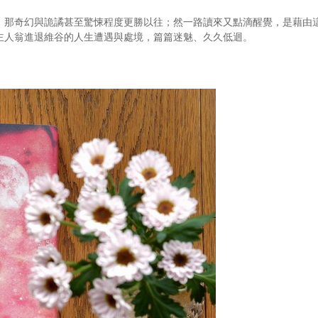
，那奇幻與詭譎甚至驚悚程度更勝以往；然一路讀來又點滴醒覺，是藉由
主人翁進退維谷的人生遭遇與處境，篇篇迷魅、久久低迴。