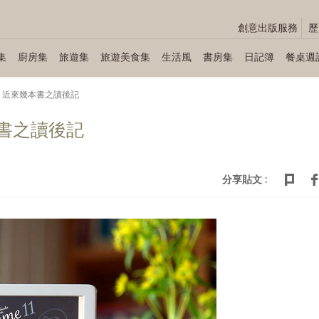
創意出版服務
歷
集
廚房集
旅遊集
旅遊美食集
生活風
書房集
日記簿
餐桌週
— 近來幾本書之讀後記
本書之讀後記
分享貼文 :