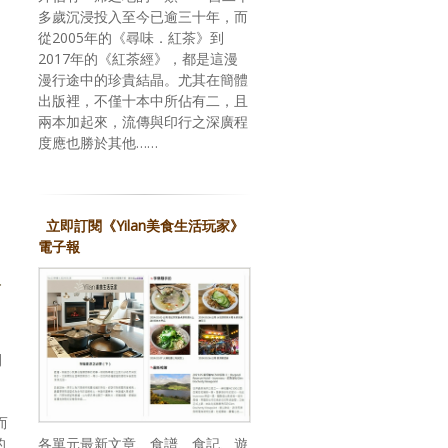
多歲沉浸投入至今已逾三十年，而
從2005年的《尋味．紅茶》到
2017年的《紅茶經》，都是這漫
漫行途中的珍貴結晶。尤其在簡體
出版裡，不僅十本中所佔有二，且
兩本加起來，流傳與印行之深廣程
度應也勝於其他……
立即訂閱《Yilan美食生活玩家》
電子報
石
間
而
各單元最新文章、食譜、食記、遊
的