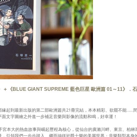
0》＋《BLUE GIANT SUPREME 藍色巨星 歐洲篇 01～11》．
部緣起到最新出版的第二部歐洲篇共21冊完結，本本精彩、欲罷不能……
平面文字圖繪之外進一步補足音樂與影像的流動和鳴，好幸運！
手宮本大的熱血故事與崛起歷程為核心，從仙台的廣瀨川畔、東京、柏林
量，引領我們一步步踏入、繼而徜徉於爵士樂的美麗世界：音樂類型本身