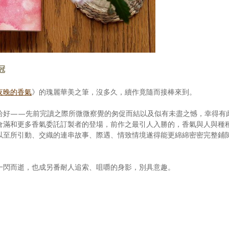
冠
夜晚的香氣
》的瑰麗華美之筆，沒多久，續作竟隨而接棒來到。
恰好——先前完讀之際所微微察覺的匆促而結以及似有未盡之憾，幸得有
倉滿和更多香氣委託訂製者的登場，前作之最引人入勝的，香氣與人與種
以至所引動、交織的連串故事、際遇、情致情境遂得能更綿綿密密完整鋪
一閃而逝，也成另番耐人追索、咀嚼的身影，別具意趣。