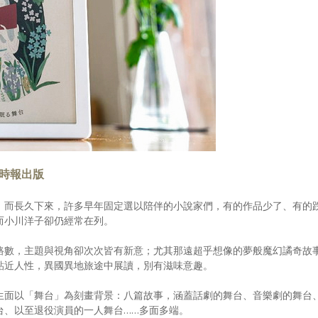
．時報出版
；而長久下來，許多早年固定選以陪伴的小說家們，有的作品少了、有的
而小川洋子卻仍經常在列。
路數，主題與視角卻次次皆有新意；尤其那遠超乎想像的夢般魔幻譎奇故
貼近人性，異國異地旅途中展讀，別有滋味意趣。
生面以「舞台」為刻畫背景：八篇故事，涵蓋話劇的舞台、音樂劇的舞台
台、以至退役演員的一人舞台……多面多端。