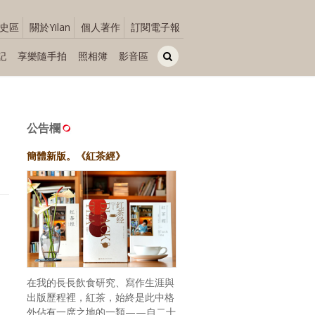
史區
關於Yilan
個人著作
訂閱電子報
記
享樂隨手拍
照相簿
影音區
公告欄
簡體新版。《紅茶經》
在我的長長飲食研究、寫作生涯與
出版歷程裡，紅茶，始終是此中格
外佔有一席之地的一類——自二十