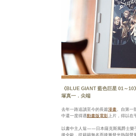
《BLUE GIANT 藍色巨星 01～1
塚真一．尖端
去年一路追讀至今的長篇
漫畫
。自第一
中還一度得遇
動畫版電影
上片，得以在
以書中主人翁——日本薩克斯風爵士樂
後全歐，從籍籍無名而後漸發光熱與聲