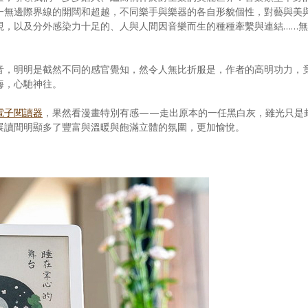
一無邊際界線的開闊和超越，不同樂手與樂器的各自形貌個性，對藝與美
現，以及分外感染力十足的、人與人間因音樂而生的種種牽繫與連結……無
音，明明是截然不同的感官覺知，然令人無比折服是，作者的高明功力，
海，心馳神往。
電子閱讀器
，果然看漫畫特別有感——走出原本的一任黑白灰，雖光只是
展讀間明顯多了豐富與溫暖與飽滿立體的氛圍，更加愉悅。