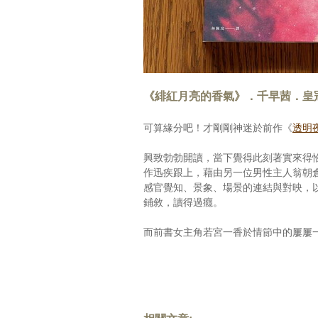
《緋紅月亮的香氣》．千早茜．皇
可算緣分吧！才剛剛神迷於前作《
透明
興致勃勃開讀，當下覺得此刻著實來得
作迅疾跟上，藉由另一位男性主人翁朝
感官覺知、景象、場景的連結與對映，
鋪敘，讀得過癮。
而前書女主角若宮一香於情節中的屢屢