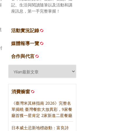
記、生活與閱讀隨筆以及活動和講
與
座訊息，第一手完整掌握！
竟
活動實況記錄
媒體報導一覽
封
合作與代言
消費櫥窗
《臺灣米其林指南 2026》完整名
單揭曉 臺灣餐飲大放異彩，9家餐
廳首獲一星肯定 2家新進二星餐廳
日本威士忌新地標啟動：富良詩