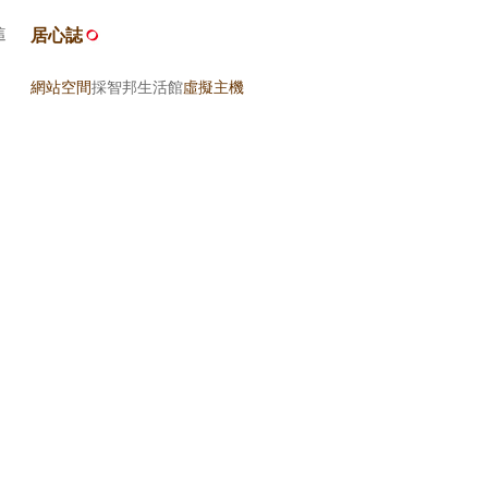
這
居心誌
網站空間
採智邦生活館
虛擬主機