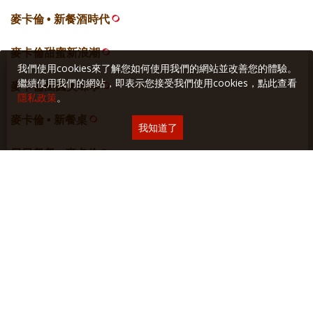
麥卡倫 • 新餐酒時代
麥卡倫甜蜜新浪潮
我們使用cookies來了解您如何使用我們的網站並改善您的體驗。
繼續使用我們的網站，即表示您接受我們使用cookies，點此查看
麥卡倫團圓美味學
隱私政策
。
麥卡倫 • 新餐桌
我知道了
日日餐餐 • 麥卡倫
居心誌
網站空間
採智邦生活館
虛擬主機
關於本站
∣
隱私權保護
∣
廣告與合作
∣
聯絡我們