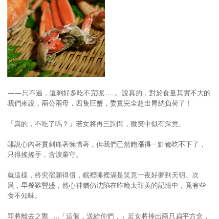
——只不過，還剩好多吃不完呢……。說真的，對於食量其實不大的
我們來說，兩公兩母，四隻巨蟹，委實完全超出胃納負荷了！
「真的，不吃了嗎？」若女將再三詢問，微笑中似有深意。
雖說心內著實刺痛著惋惜著，但我們已然飽漲得一點都吃不下了，
只得搖搖手，含淚棄守。
就這樣，終究宿願得償，眠裡睡裡滿是笑意一夜好夢到天明。次
晨，早餐雖豐盛，然心神猶仍沈陷在昨晚太甜美的記憶中，竟有些
食不知味。
即將離去之際……「這個，送給你們，」若女將捧出兩只扁平方盒，