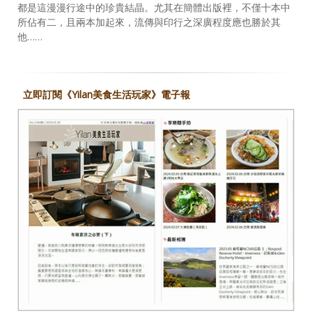
都是這漫漫行途中的珍貴結晶。尤其在簡體出版裡，不僅十本中
所佔有二，且兩本加起來，流傳與印行之深廣程度應也勝於其
他……
立即訂閱《Yilan美食生活玩家》電子報