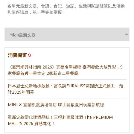
各單元最新文章、食譜、食記、遊記、生活與閱讀隨筆以及活動
和講座訊息，第一手完整掌握！
消費櫥窗
《臺灣米其林指南 2026》完整名單揭曉 臺灣餐飲大放異彩，9
家餐廳首獲一星肯定 2家新進二星餐廳
日本威士忌新地標啟動：富良詩FURALISS蒸餾所正式動工，預
計2029年開幕
MINI ✕ 宜蘭凱渡廣場酒店 聯手開啟夏日玩樂新航線
重新定義當代啤酒品味！三得利頂級啤酒 The PREMIUM
MALT’S 2026 質感進化！