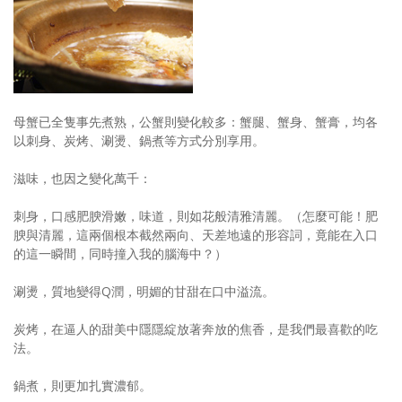
母蟹已全隻事先煮熟，公蟹則變化較多：蟹腿、蟹身、蟹膏，均各
以刺身、炭烤、涮燙、鍋煮等方式分別享用。
滋味，也因之變化萬千：
刺身，口感肥腴滑嫩，味道，則如花般清雅清麗。（怎麼可能！肥
腴與清麗，這兩個根本截然兩向、天差地遠的形容詞，竟能在入口
的這一瞬間，同時撞入我的腦海中？）
涮燙，質地變得Q潤，明媚的甘甜在口中溢流。
炭烤，在逼人的甜美中隱隱綻放著奔放的焦香，是我們最喜歡的吃
法。
鍋煮，則更加扎實濃郁。