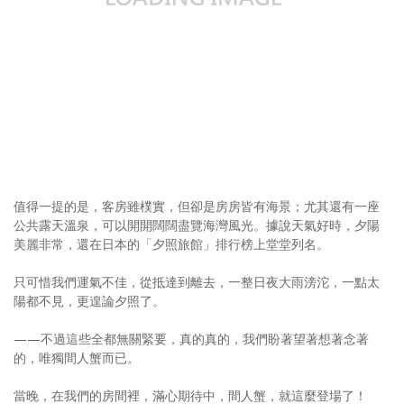
照相簿
影音區
創意出版服務
歷史區
關於Yilan
個人著作
值得一提的是，客房雖樸實，但卻是房房皆有海景；尤其還有一座
公共露天溫泉，可以開開闊闊盡覽海灣風光。據說天氣好時，夕陽
活動實況記錄
美麗非常，還在日本的「夕照旅館」排行榜上堂堂列名。
媒體報導一覽
只可惜我們運氣不佳，從抵達到離去，一整日夜大雨滂沱，一點太
陽都不見，更遑論夕照了。
合作與代言
——不過這些全都無關緊要，真的真的，我們盼著望著想著念著
訂閱電子報
的，唯獨間人蟹而已。
當晚，在我們的房間裡，滿心期待中，間人蟹，就這麼登場了！