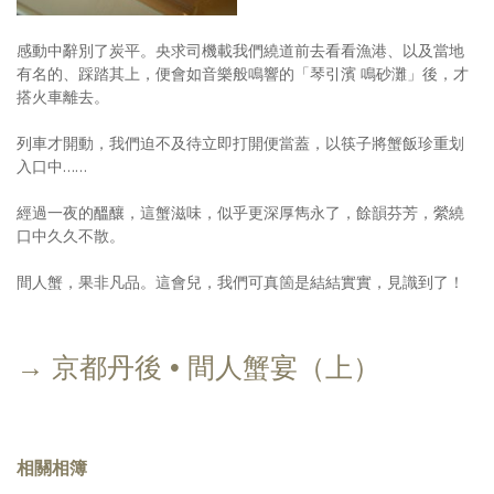
感動中辭別了炭平。央求司機載我們繞道前去看看漁港、以及當地
有名的、踩踏其上，便會如音樂般鳴響的「琴引濱 鳴砂灘」後，才
搭火車離去。
列車才開動，我們迫不及待立即打開便當蓋，以筷子將蟹飯珍重划
入口中……
經過一夜的醞釀，這蟹滋味，似乎更深厚雋永了，餘韻芬芳，縈繞
口中久久不散。
間人蟹，果非凡品。這會兒，我們可真箇是結結實實，見識到了！
→ 京都丹後 • 間人蟹宴（上）
相關相簿