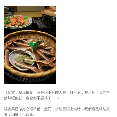
（其實，整場蟹宴，菜色絕不只間人蟹，只不過，蟹之外，我們全
然無暇他顧，也全都不記得了……）
雖說早已做好心理準備，然而，當螃蟹端上桌時，我們還是結結實
實，倒抽了一口氣。