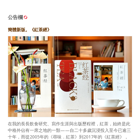
公告欄
簡體新版。《紅茶經》
在我的長長飲食研究、寫作生涯與出版歷程裡，紅茶，始終是此
中格外佔有一席之地的一類——自二十多歲沉浸投入至今已逾三
十年，而從2005年的《尋味．紅茶》到2017年的《紅茶經》，