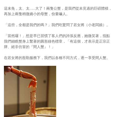
這未免，太、太……大了！兩隻公蟹，是我們從未見過的巨碩體積，
再加上兩隻稍微嬌小的母蟹，份量嚇人。
「這些，全都是我們的嗎？」我們吃驚問了若女將（小老闆娘）。
「當然囉！」想是早已習慣了客人們的誇張反應，她微笑著，指點
我們細瞧蟹身上繫著的圓形綠色標章，「有這個，才表示是正宗正
牌、絕非仿冒的『間人蟹』！」
在若女將的殷勤服務下，我們以各種不同方式，逐一享受間人蟹。