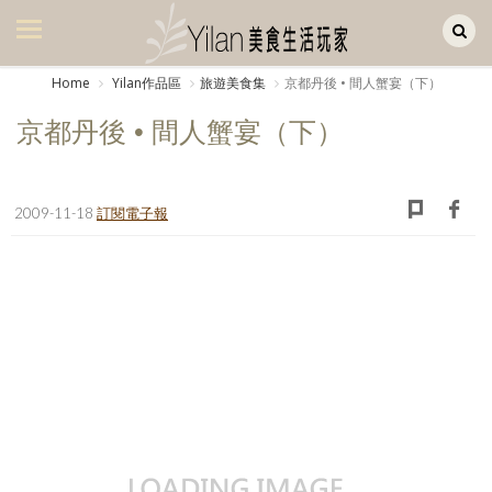
Yilan作品區
美食集
Home
Yilan作品區
旅遊美食集
京都丹後 • 間人蟹宴（下）
美飲集
京都丹後 • 間人蟹宴（下）
廚房集
旅遊集
2009-11-18
訂閱電子報
旅遊美食集
生活風
書房集
日記簿
餐桌週記
享樂隨手拍