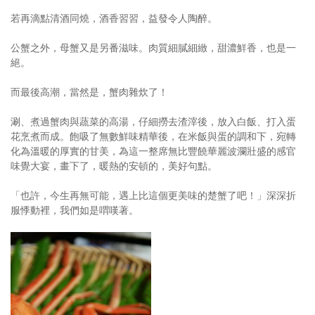
若再滴點清酒同燒，酒香習習，益發令人陶醉。
公蟹之外，母蟹又是另番滋味。肉質細膩細緻，甜濃鮮香，也是一
絕。
而最後高潮，當然是，蟹肉雜炊了！
涮、煮過蟹肉與蔬菜的高湯，仔細撈去渣滓後，放入白飯、打入蛋
花烹煮而成。飽吸了無數鮮味精華後，在米飯與蛋的調和下，宛轉
化為溫暖的厚實的甘美，為這一整席無比豐饒華麗波瀾壯盛的感官
味覺大宴，畫下了，暖熱的安頓的，美好句點。
「也許，今生再無可能，遇上比這個更美味的楚蟹了吧！」深深折
服悸動裡，我們如是喟嘆著。