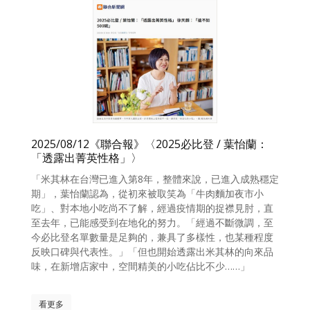
2025/08/12《聯合報》〈2025必比登 / 葉怡蘭：
「透露出菁英性格」〉
「米其林在台灣已進入第8年，整體來說，已進入成熟穩定
期」，葉怡蘭認為，從初來被取笑為「牛肉麵加夜市小
吃」、對本地小吃尚不了解，經過疫情期的捉襟見肘，直
至去年，已能感受到在地化的努力。「經過不斷微調，至
今必比登名單數量是足夠的，兼具了多樣性，也某種程度
反映口碑與代表性。」「但也開始透露出米其林的向來品
味，在新增店家中，空間精美的小吃佔比不少……」
看更多