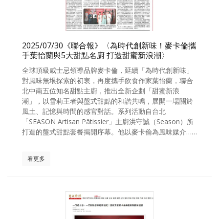
2025/07/30《聯合報》〈為時代創新味！麥卡倫攜
手葉怡蘭與5大甜點名廚 打造甜蜜新浪潮〉
全球頂級威士忌領導品牌麥卡倫，延續「為時代創新味」
對風味無垠探索的初衷，再度攜手飲食作家葉怡蘭，聯合
北中南五位知名甜點主廚，推出全新企劃「甜蜜新浪
潮」，以雪莉王者與盤式甜點的和諧共鳴，展開一場關於
風土、記憶與時間的感官對話。系列活動自台北
「SEASON Artisan Pâtissier」主廚洪守誠（Season）所
打造的盤式甜點套餐揭開序幕。他以麥卡倫為風味媒介……
看更多