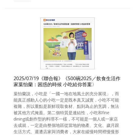
2025/07/19《聯合報》《500碗2025／飲食生活作
家葉怡蘭：困惑的時候 小吃給你答案〉
葉怡蘭說，小吃是「一國一地在地風土的充分展現」，而
能真正感動人心的小吃一定是既本真又誠實，小吃不可能
複雜，所以重點是新鮮現取食材、點到為止的烹調，無法
被其他方式掩蓋。第二個特質是連結性，小吃和fine
dining或創作型的料理不一樣，不可能是一個人或一家店
去成就，一定是由整個地區從當地的物產、文化、歲月跟
生活方式、週遭店家與消費者，大家在緩慢時間裡慢慢形