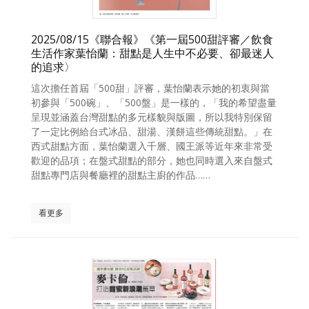
2025/08/15《聯合報》《第一屆500甜評審／飲食
生活作家葉怡蘭：甜點是人生中不必要、卻最迷人
的追求〉
這次擔任首屆「500甜」評審，葉怡蘭表示她的初衷與當
初參與「500碗」、「500盤」是一樣的，「我的希望盡量
呈現並涵蓋台灣甜點的多元樣貌與版圖，所以我特別保留
了一定比例給台式冰品、甜湯、漢餅這些傳統甜點。」在
西式甜點方面，葉怡蘭選入千層、國王派等近年來非常受
歡迎的品項；在盤式甜點的部分，她也同時選入來自盤式
甜點專門店與餐廳裡的甜點主廚的作品……
看更多