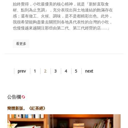
始終覺得，小吃最優美的核心精神，就是『新鮮直取食
材、點到為止烹調』，充分表現出與土地連結的飽滿存在
感；還有做工、火候、調味，是不是都精彩出色。此外，
我很希望能夠盡量去關照到各地具代表性的台灣的小吃，
也慢慢越來越關注那些由第二代、第三代經營的店……」
看更多
prev
1
2
3
4
5
next
公告欄
簡體新版。《紅茶經》