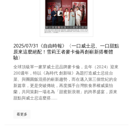
2025/07/31《自由時報》〈一口威士忌、一口甜點
原來這麼絕配！雪莉王者麥卡倫再創嶄新搭餐體
驗〉
全球頂級單一麥芽威士忌品牌麥卡倫，去年（2024）迎來
200週年，特以《為時代 創新味》為題打造威士忌佐台
菜、與團圓飯混搭的嶄新趨勢，而在邁入第三個世紀的全
新篇章，更是突破傳統，再度攜手台灣飲食界權威葉怡
蘭，共同策劃一場名為「甜蜜新浪潮」的跨界盛宴，原來
甜點與威士忌這麼搭……
看更多