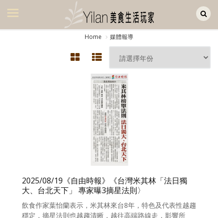
Yilan作品區
美食集
Home
媒體報導
美飲集
廚房集
旅遊集
旅遊美食集
生活風
書房集
日記簿
2025/08/19《自由時報》《台灣米其林「法日獨
餐桌週記
大、台北天下」 專家曝3摘星法則〉
飲食作家葉怡蘭表示，米其林來台8年，特色及代表性越趨
享樂隨手拍
穩定，摘星法則也越趨清晰，越往高端路線走，影響所