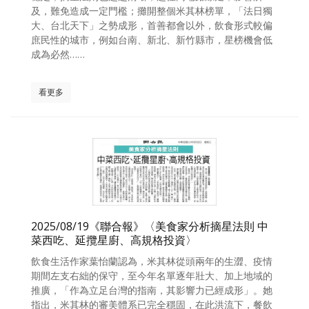
及，難免造成一定門檻；攤開整個米其林榜單，「法日獨
照相簿
大、台北天下」之勢成形，首善都會以外，飲食形式較偏
庶民性的城市，例如台南、新北、新竹縣市，星榜機會低
影音區
成為必然……
創意出版服務
看更多
歷史區
關於Yilan
個人著作
活動實況記錄
媒體報導一覽
2025/08/19《聯合報》〈美食家分析摘星法則 中
菜西吃、延攬星廚、高規格投資〉
合作與代言
飲食生活作家葉怡蘭認為，米其林從頭兩年的生澀、疫情
訂閱電子報
期間左支右絀的保守，至今年名單逐年壯大、加上地域的
推廣，「作為立足台灣的指南，其影響力已經成形」。她
指出，米其林的審美體系已完全穩固，在此洪流下，餐飲