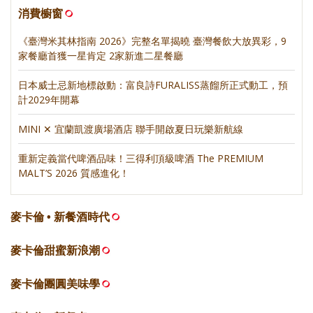
消費櫥窗
《臺灣米其林指南 2026》完整名單揭曉 臺灣餐飲大放異彩，9
家餐廳首獲一星肯定 2家新進二星餐廳
日本威士忌新地標啟動：富良詩FURALISS蒸餾所正式動工，預
計2029年開幕
MINI ✕ 宜蘭凱渡廣場酒店 聯手開啟夏日玩樂新航線
重新定義當代啤酒品味！三得利頂級啤酒 The PREMIUM
MALT’S 2026 質感進化！
麥卡倫 • 新餐酒時代
麥卡倫甜蜜新浪潮
麥卡倫團圓美味學