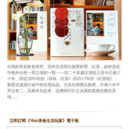
在我的長長飲食研究、寫作生涯與出版歷程裡，紅茶，始終是此
中格外佔有一席之地的一類——自二十多歲沉浸投入至今已逾三
十年，而從2005年的《尋味．紅茶》到2017年的《紅茶經》，
都是這漫漫行途中的珍貴結晶。尤其在簡體出版裡，不僅十本中
所佔有二，且兩本加起來，流傳與印行之深廣程度應也勝於其
他……
立即訂閱《Yilan美食生活玩家》電子報