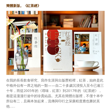
簡體新版。《紅茶經》
在我的長長飲食研究、寫作生涯與出版歷程裡，紅茶，始終是此
中格外佔有一席之地的一類——自二十多歲沉浸投入至今已逾三
十年，而從2005年的《尋味．紅茶》到2017年的《紅茶經》，
都是這漫漫行途中的珍貴結晶。尤其在簡體出版裡，不僅十本中
所佔有二，且兩本加起來，流傳與印行之深廣程度應也勝於其
他……