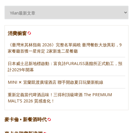
消費櫥窗
《臺灣米其林指南 2026》完整名單揭曉 臺灣餐飲大放異彩，9
家餐廳首獲一星肯定 2家新進二星餐廳
日本威士忌新地標啟動：富良詩FURALISS蒸餾所正式動工，預
計2029年開幕
MINI ✕ 宜蘭凱渡廣場酒店 聯手開啟夏日玩樂新航線
重新定義當代啤酒品味！三得利頂級啤酒 The PREMIUM
MALT’S 2026 質感進化！
麥卡倫 • 新餐酒時代