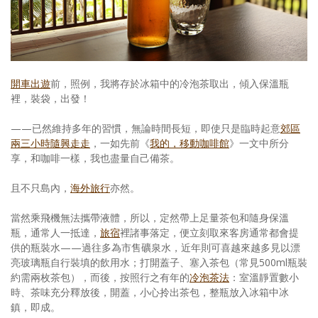
照相簿
影音區
創意出版服務
開車出遊
前，照例，我將存於冰箱中的冷泡茶取出，傾入保溫瓶
裡，裝袋，出發！
歷史區
——已然維持多年的習慣，無論時間長短，即使只是臨時起意
郊區
關於Yilan
兩三小時隨興走走
，一如先前《
我的，移動咖啡館
》一文中所分
享，和咖啡一樣，我也盡量自己備茶。
個人著作
且不只島內，
海外旅行
亦然。
活動實況記錄
當然乘飛機無法攜帶液體，所以，定然帶上足量茶包和隨身保溫
媒體報導一覽
瓶，通常人一抵達，
旅宿
裡諸事落定，便立刻取來客房通常都會提
供的瓶裝水——過往多為市售礦泉水，近年則可喜越來越多見以漂
合作與代言
亮玻璃瓶自行裝填的飲用水；打開蓋子、塞入茶包（常見500ml瓶裝
約需兩枚茶包），而後，按照行之有年的
冷泡茶法
：室溫靜置數小
訂閱電子報
時、茶味充分釋放後，開蓋，小心拎出茶包，整瓶放入冰箱中冰
鎮，即成。