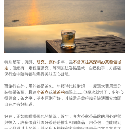
特別是茶，沉醉、
研究、寫作
多年，雖
不曾真往高深精妙茶藝領域
走
，但總有一定程度講究，等閒無法妥協遷就，自己動手，方能確
保行途中隨時都能喝得美味安心舒坦。
而旅行在外，用的都是茶包。年輕時比較耐煩，一度還大費周章分
裝攜帶茶葉、且連
小茶壺
或
濾茶杓
都跟上……但幾次就懶了，多年心
得領會，茶之事，基本原則守好，其餘還是需得幾分隨遇而安放開
自在才有好味道。
好在，正如咖啡掛耳包的情況，近年，各方茶家茶品牌的用心經營
與投入，許多優質莊園好茶紛紛推出相關商品，用茶包，也能喝到
一定品質以上的茶；甚至所下榻旅宿客房內附送備品也常見驚喜之