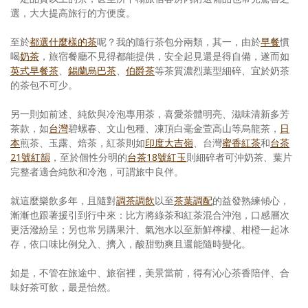
選，大大提高旅行的方便度。
至於
都選什麼樣的茶
呢？我的隨行茶包分兩類，其一，由於
早餐
慣
喝
奶茶
，旅宿餐廳不見得都能提供，安全起見還是得自備，遂而如
英式早餐茶
、
錫蘭烏巴茶
、
伯爵茶
等茶質濃烈葉型細碎、宜於奶茶
的茶包不可少。
另一則如前述、純飲與冷泡專用茶，喜愛茶體明亮、滋味清新多芳
茶款，如
台灣
碧螺春、文山包種、凍頂白毫金萱高山等烏龍茶，
日
本
煎茶、玉露、焙茶，紅茶則如
印度大吉嶺
、台灣
蜜香紅茶
和
台茶
21號紅韻
，至於個性分明的
台茶18號紅玉
則細碎者可沖奶茶、葉片
完整者適合純飲和冷泡，可謂旅中良伴。
就這麼樂飲多年，且隨對
調茶調飲
以至
茶葉調配
的益發熟練傾心，
漸漸也跟著援引到行中來：比方將綠茶和紅茶混合沖泡，口感層次
更活潑紛呈；另也常另購果汁、氣泡水以至新鮮檸檬、柑橙一起冰
存，依口味比例兌入、擠入，酸甜勁爽且還能隨時變化。
如是，不管在旅途中、旅宿裡，美景當前，得有沁心茶香陪伴、合
味好茶可飲，最是怡然。