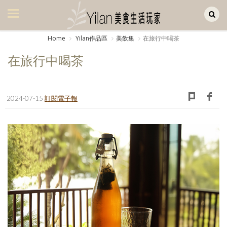
Yilan作品區
美食集
Home
Yilan作品區
美飲集
在旅行中喝茶
美飲集
在旅行中喝茶
廚房集
旅遊集
2024-07-15
訂閱電子報
旅遊美食集
生活風
書房集
日記簿
餐桌週記
享樂隨手拍