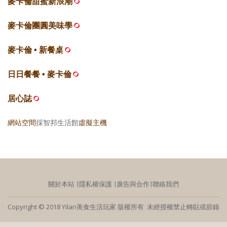
麥卡倫甜蜜新浪潮
麥卡倫團圓美味學
麥卡倫 • 新餐桌
日日餐餐 • 麥卡倫
居心誌
網站空間
採智邦生活館
虛擬主機
關於本站
∣
隱私權保護
∣
廣告與合作
∣
聯絡我們
Copyright © 2018 Yilan美食生活玩家 版權所有 未經授權禁止轉貼或節錄