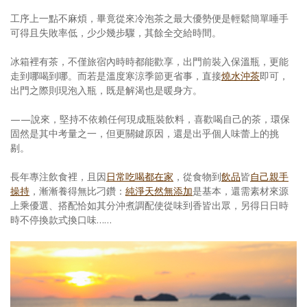
工序上一點不麻煩，畢竟從來冷泡茶之最大優勢便是輕鬆簡單唾手
可得且失敗率低，少少幾步驟，其餘全交給時間。
冰箱裡有茶，不僅旅宿內時時都能歡享，出門前裝入保溫瓶，更能
走到哪喝到哪。而若是溫度寒涼季節更省事，直接
燒水沖茶
即可，
出門之際則現泡入瓶，既是解渴也是暖身方。
——說來，堅持不依賴任何現成瓶裝飲料，喜歡喝自己的茶，環保
固然是其中考量之一，但更關鍵原因，還是出乎個人味蕾上的挑
剔。
長年專注飲食裡，且因
日常吃喝都在家
，從食物到
飲品
皆
自己親手
操持
，漸漸養得無比刁鑽：
純淨天然無添加
是基本，還需素材來源
上乘優選、搭配恰如其分沖煮調配使從味到香皆出眾，另得日日時
時不停換款式換口味……