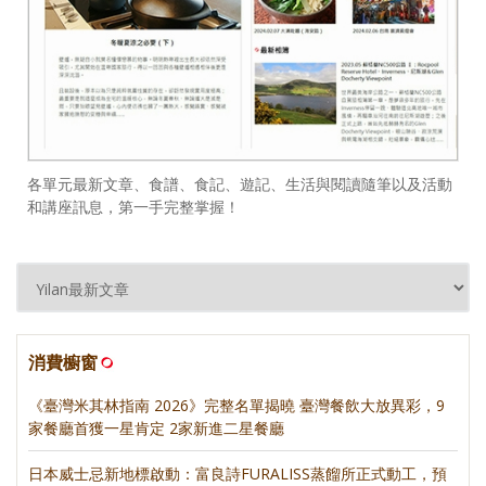
各單元最新文章、食譜、食記、遊記、生活與閱讀隨筆以及活動
和講座訊息，第一手完整掌握！
消費櫥窗
《臺灣米其林指南 2026》完整名單揭曉 臺灣餐飲大放異彩，9
家餐廳首獲一星肯定 2家新進二星餐廳
日本威士忌新地標啟動：富良詩FURALISS蒸餾所正式動工，預