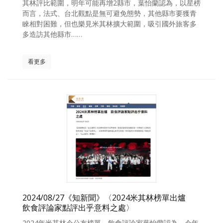
其林評比範圍，明年可能再增2縣市，葉怡蘭認為，以星榜
照相簿
而言，法式、台北觀點是無可避免態勢，其他縣市要獲青
睞相對困難，但也樂見米其林擴大範圍，吸引國外旅客多
影音區
多造訪其他縣市……
創意出版服務
看更多
歷史區
關於Yilan
個人著作
活動實況記錄
媒體報導一覽
合作與代言
訂閱電子報
2024/08/27《知新聞》〈2024米其林榜單出爐
飲食評論家點評出乎意料之處〉
2024年米其林今公布榜單，飲食評論家葉怡蘭認為，今年