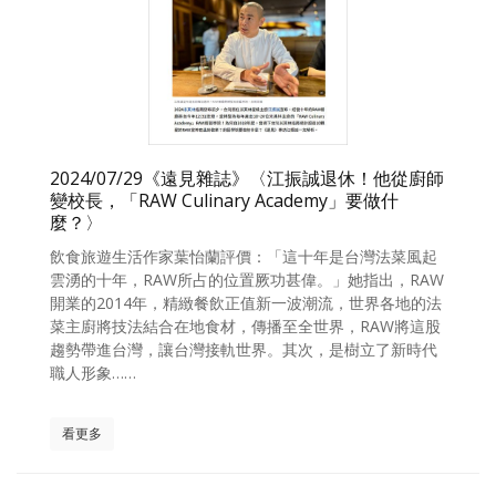
2024/07/29《遠見雜誌》〈江振誠退休！他從廚師
變校長，「RAW Culinary Academy」要做什
麼？〉
飲食旅遊生活作家葉怡蘭評價：「這十年是台灣法菜風起
雲湧的十年，RAW所占的位置厥功甚偉。」她指出，RAW
開業的2014年，精緻餐飲正值新一波潮流，世界各地的法
菜主廚將技法結合在地食材，傳播至全世界，RAW將這股
趨勢帶進台灣，讓台灣接軌世界。其次，是樹立了新時代
職人形象……
看更多