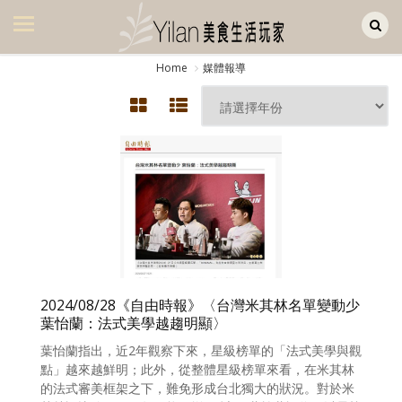
Yilan作品區
美食集
Home
媒體報導
美飲集
廚房集
旅遊集
旅遊美食集
生活風
書房集
2024/08/28《自由時報》〈台灣米其林名單變動少
日記簿
葉怡蘭：法式美學越趨明顯〉
餐桌週記
葉怡蘭指出，近2年觀察下來，星級榜單的「法式美學與觀
點」越來越鮮明；此外，從整體星級榜單來看，在米其林
享樂隨手拍
的法式審美框架之下，難免形成台北獨大的狀況。對於米