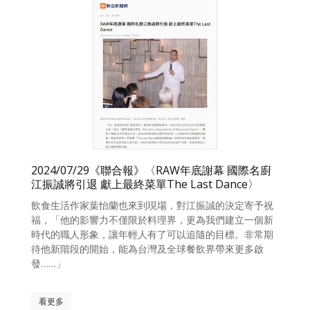
2024/07/29《聯合報》〈RAW年底謝幕 國際名廚
江振誠將引退 獻上最終菜單The Last Dance〉
飲食生活作家葉怡蘭也來到現場，對江振誠的決定寄予祝
福，「他的影響力不僅限於料理界，更為我們建立一個新
時代的職人形象，讓年輕人有了可以追隨的目標。非常期
待他新階段的開始，能為台灣及全球餐飲界帶來更多啟
發……」
看更多