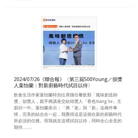
2024/07/26《聯合報》〈第三屆500Young／頒獎
人葉怡蘭：對新廚藝時代拭目以待〉
飲食生活作家葉怡蘭特別出席擔任餐飲類「風味創造師
獎」頒獎人，親手將講座交給得獎人「香色Xiang Se」主
廚邱一中。葉怡蘭表示：「將『老』與『新』這兩件事
情，完美的結合在一起，我覺得這是這個在新的廚藝時代
所必須的任務。而我就在這裡拭目以待，同時全心全意的
期待……」