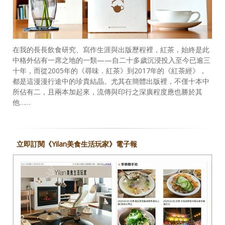
在我的長長飲食研究、寫作生涯與出版歷程裡，紅茶，始終是此
中格外佔有一席之地的一類——自二十多歲沉浸投入至今已逾三
十年，而從2005年的《尋味．紅茶》到2017年的《紅茶經》，
都是這漫漫行途中的珍貴結晶。尤其在簡體出版裡，不僅十本中
所佔有二，且兩本加起來，流傳與印行之深廣程度應也勝於其
他……
立即訂閱《Yilan美食生活玩家》電子報