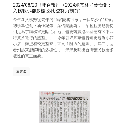
2024/08/20《聯合報》〈2024米其林／葉怡蘭：
入榜數少卻多樣 必比登努力朝前〉
今年新入榜數從去年的26家變成16家，一口氣少了10家。
總榜單也創下新低紀錄。葉怡蘭認為，「某種程度感覺得
到是為了讓榜單更貼近在地、也更落實必比登應有的平易
特質所進行的盤整」。「今年新增店家也普遍更趨近小館
小店，類型相較更整齊，可見主辦方的意圖」。其二，是
看到越來越鮮明的多樣性，「漸漸反映出台灣庶民飲食多
樣性的真正面貌」……
看更多