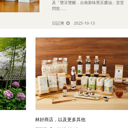
及「雙豆雙釀．台南新味黑豆醬油」堂堂
問世……
日記簿
2025-10-13
林好商店，以及更多其他