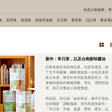
創意出版服務
歷
集
廚房集
旅遊集
旅遊美食集
生活風
書房集
日記簿
餐桌週
新作：常日茶，以及台南新味醬油
以飲食創作為終身志業，何其幸運是，除
了文字與圖像，觸角還能進一步拓及食與
飲之本身，將長年來所點滴累積至今、對
食物與風味的種種理解、理念、理想與追
求，真正在餐桌上落實實踐。
而此刻，與台南「林好商店」攜手打造的
自有獨家「調配極選」系列再度推新作：
「常日茶．芳春、蘊夏、豐秋、暖冬」以