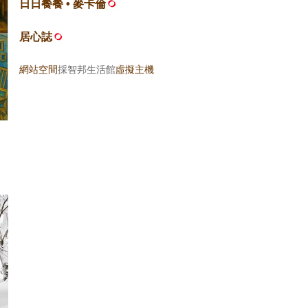
日日餐餐 • 麥卡倫
居心誌
網站空間
採智邦生活館
虛擬主機