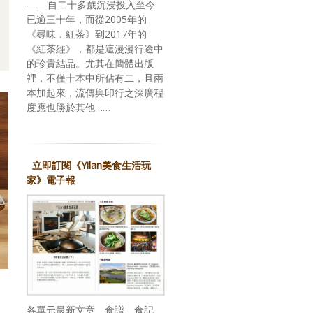
——自二十多歲沉浸投入至今
已逾三十年，而從2005年的
《尋味．紅茶》到2017年的
《紅茶經》，都是這漫漫行途中
的珍貴結晶。尤其在簡體出版
裡，不僅十本中所佔有二，且兩
本加起來，流傳與印行之深廣程
度應也勝於其他……
立即訂閱《Yilan美食生活玩
家》電子報
各單元最新文章、食譜、食記、