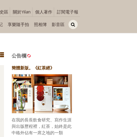
史區
關於Yilan
個人著作
訂閱電子報
記
享樂隨手拍
照相簿
影音區
公告欄
簡體新版。《紅茶經》
在我的長長飲食研究、寫作生涯
與出版歷程裡，紅茶，始終是此
中格外佔有一席之地的一類