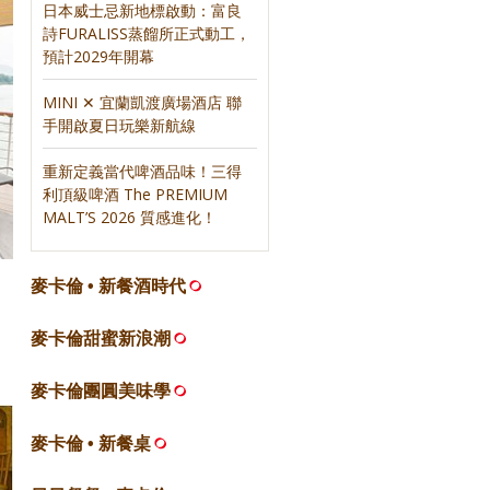
日本威士忌新地標啟動：富良
詩FURALISS蒸餾所正式動工，
預計2029年開幕
MINI ✕ 宜蘭凱渡廣場酒店 聯
手開啟夏日玩樂新航線
重新定義當代啤酒品味！三得
利頂級啤酒 The PREMIUM
MALT’S 2026 質感進化！
麥卡倫 • 新餐酒時代
麥卡倫甜蜜新浪潮
麥卡倫團圓美味學
麥卡倫 • 新餐桌