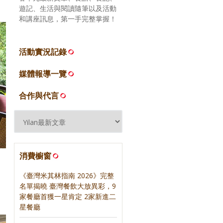
遊記、生活與閱讀隨筆以及活動
和講座訊息，第一手完整掌握！
活動實況記錄
媒體報導一覽
合作與代言
消費櫥窗
《臺灣米其林指南 2026》完整
名單揭曉 臺灣餐飲大放異彩，9
家餐廳首獲一星肯定 2家新進二
星餐廳