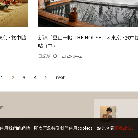
京 • 旅中隨
新潟「里山十帖 THE HOUSE」＆東京 • 旅中
帖（中）
日記簿
2025-04-21
1
2
3
4
5
next
們
玩家 版權所有 未經授權禁止轉貼或節錄
使用我們的網站，即表示您接受我們使用cookies，點此查看
隱私政策
。