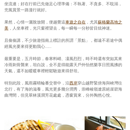
坐流連；好在行前已先做足心理準備：不執著、不貪多、不耽溺，
兜風賞景一路漫行就好。
果然，心情一灑脫放開，便越覺這
車遊之自在
，尤其
蘇格蘭高地之
美
，人坐車裡，光只窗裡望去，每一瞬每一分秒皆目炫神迷。
且偷偷講，不少旅遊指南上標註的所謂「景點」，都遠不若途中偶
經風光要來得更動我心……
最重要是，五月時節，春寒料峭、凜風烈烈，時不時還有突如其來
冷雨刺骨襲來，坦白說，全不是得能露天戶外怡然樂享日照風拂的
天氣，還不如暖暖車裡輕鬆馳遊來得舒坦。
特別此段，風雨霧晴輪番交替中，沿
西岸
穿山越野緊傍海與峽灣往
北行，有了海的滋養，風光更多幾分潤秀，崇峰峻嶺遼原絕崖碧海
曲灣間，但見翠林溪澗芳花處處，憑窗賞來，分外陶然心悅。