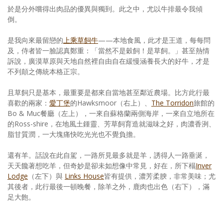
於是分外嚐得出肉品的優異與獨到。此之中，尤以牛排最令我傾
倒。
是我向來最留戀的
上乘草飼牛
——本地食風，此才是王道，每每問
及，侍者皆一臉認真鄭重：「當然不是穀飼！是草飼。」甚至熱情
訴說，廣漠草原與天地自然裡自由自在緩慢涵養長大的好牛，才是
不列顛之傳統本格正宗。
且草飼只是基本，最重要是都來自當地甚至鄰近農場。比方此行最
喜歡的兩家：
愛丁堡
的Hawksmoor（右上）、
The Torridon
旅館的
Bo & Muc餐廳（左上），一來自蘇格蘭兩側海岸，一來自立地所在
的Ross-shire，在地風土鍾靈、芳草飼育造就滋味之好，肉濃香洌、
脂甘質潤，一大塊痛快吃光光也不覺負擔。
還有羊。話說在此自駕，一路所見最多就是羊，誘得人一路垂涎，
天天饞著想吃羊，但奇妙是卻未如想像中常見，好在，所下榻
Inver
Lodge
（左下）與
Links House
皆有提供，濃芳柔腴，非常美味；尤
其後者，此行最後一頓晚餐，除羊之外，鹿肉也出色（右下），滿
足大飽。