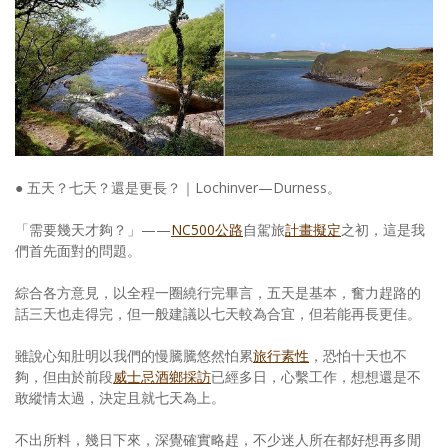
照相簿
影音區
創意出版服務
歷史區
關於Yilan
● 五天？七天？還是更長？｜Lochinver—Durness。
個人著作
「需要幾天才夠？」——
NC500公路
自駕旅
計畫擬定
之初，這是我
們首先面對的問題。
活動實況記錄
綜合各方意見，以全程一圈繞行完畢言，五天是基本，奮力趕路的
媒體報導一覽
話三天也走得完，但一般建議以七天較為合宜，但若能再長更佳。
合作與代言
雖說心知肚明以我們的慢騰騰悠然怕累
旅行素性
，恐怕十天也不
夠，但由於前段
威士忌酒鄉採訪
已經多日，心繫工作，想想還是不
訂閱電子報
敢縱情太過，決定且就七天為上。
不出所料，幾日下來，深覺確實略趕，不少迷人所在都好想再多閒