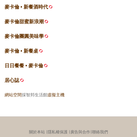
麥卡倫 • 新餐酒時代
麥卡倫甜蜜新浪潮
麥卡倫團圓美味學
麥卡倫 • 新餐桌
日日餐餐 • 麥卡倫
居心誌
網站空間
採智邦生活館
虛擬主機
關於本站
∣
隱私權保護
∣
廣告與合作
∣
聯絡我們