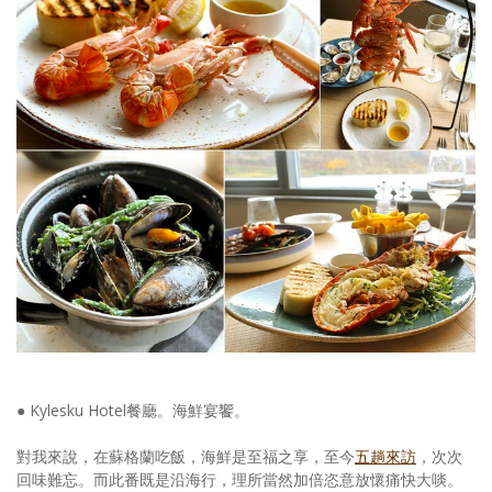
● Kylesku Hotel餐廳。海鮮宴饗。
對我來說，在蘇格蘭吃飯，海鮮是至福之享，至今
五趟來訪
，次次
回味難忘。而此番既是沿海行，理所當然加倍恣意放懷痛快大啖。