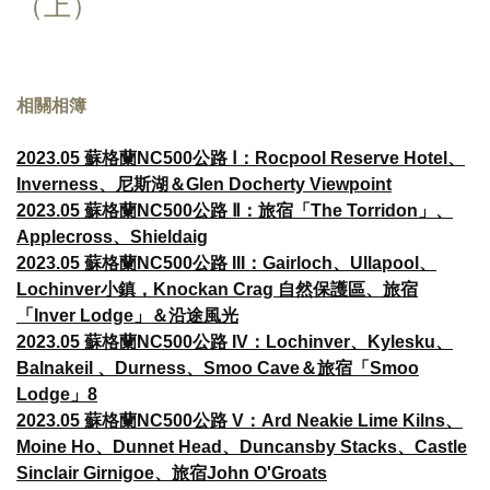
（上）
相關相簿
2023.05 蘇格蘭NC500公路 Ⅰ：Rocpool Reserve Hotel、
Inverness、尼斯湖＆Glen Docherty Viewpoint
2023.05 蘇格蘭NC500公路 Ⅱ：旅宿「The Torridon」、
Applecross、Shieldaig
2023.05 蘇格蘭NC500公路 III：Gairloch、Ullapool、
Lochinver小鎮，Knockan Crag 自然保護區、旅宿
「Inver Lodge」＆沿途風光
2023.05 蘇格蘭NC500公路 IV：Lochinver、Kylesku、
Balnakeil 、Durness、Smoo Cave＆旅宿「Smoo
Lodge」8
2023.05 蘇格蘭NC500公路 V：Ard Neakie Lime Kilns、
Moine Ho、Dunnet Head、Duncansby Stacks、Castle
Sinclair Girnigoe、旅宿John O'Groats