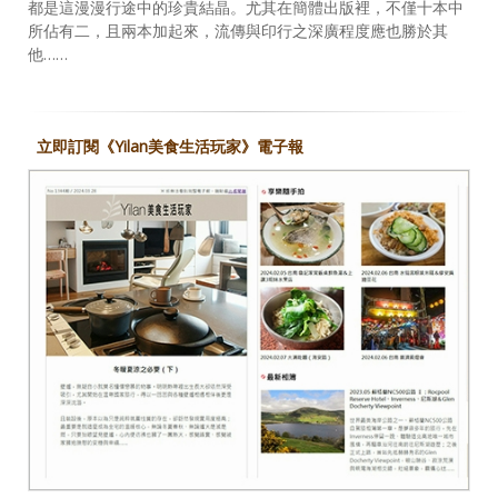
都是這漫漫行途中的珍貴結晶。尤其在簡體出版裡，不僅十本中
所佔有二，且兩本加起來，流傳與印行之深廣程度應也勝於其
他……
立即訂閱《Yilan美食生活玩家》電子報