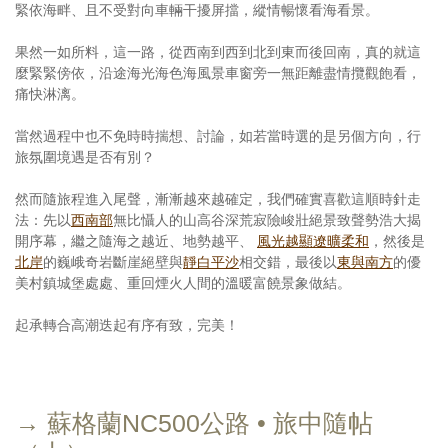
緊依海畔、且不受對向車輛干擾屏擋，縱情暢懷看海看景。
果然一如所料，這一路，從西南到西到北到東而後回南，真的就這
麼緊緊傍依，沿途海光海色海風景車窗旁一無距離盡情攬觀飽看，
痛快淋漓。
當然過程中也不免時時揣想、討論，如若當時選的是另個方向，行
旅氛圍境遇是否有別？
然而隨旅程進入尾聲，漸漸越來越確定，我們確實喜歡這順時針走
法：先以
西南部
無比懾人的山高谷深荒寂險峻壯絕景致聲勢浩大揭
開序幕，繼之隨海之越近、地勢越平、
風光越顯遼曠柔和
，然後是
北岸
的巍峨奇岩斷崖絕壁與
靜白平沙
相交錯，最後以
東與南方
的優
美村鎮城堡處處、重回煙火人間的溫暖富饒景象做結。
起承轉合高潮迭起有序有致，完美！
→ 蘇格蘭NC500公路 • 旅中隨帖