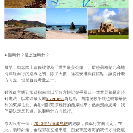
● 順時針？還是逆時針？
最早，動念踏上這條被譽為「世界最美公路」、環繞蘇格蘭北高地
海岸線而行的路線之初，除了天數，途程安排與停留點，該從什麼
方向走，也是首要考量之一。
雖說從官網到旅遊指南書以至各方旅記幾乎眾口一致意見都是逆時
針走法：以本區最大城
Inverness
為起點，自路況較平緩也較繁華便
利的東岸往北、再沿相對荒涼難行的西岸回來；然而幾經思考，我
們卻決定反其道、以順時針方向繞行。
原因只有一個：
2020年台灣環島旅
的經驗，循車行方向而定，在
此，順時針走，全程都在左邊車道，痴愛摯戀著海的我們才能徹底