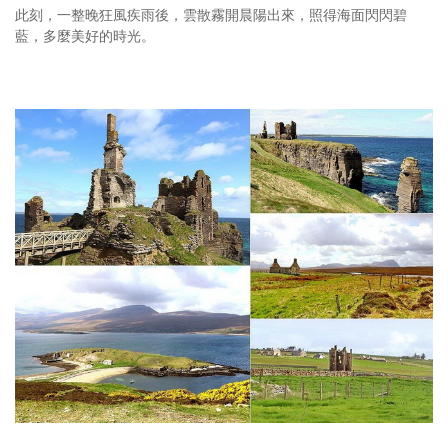
此刻，一整晚狂風疾雨後，雲散霧開晨陽出來，照得海面閃閃碧
藍，多麼美好的時光。