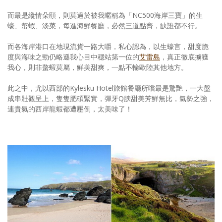
而最是縱情朵頤，則莫過於被我暱稱為「NC500海岸三寶」的生
蠔、螯蝦、淡菜，每進海鮮餐廳，必然三道點齊，缺誰都不行。
而各海岸港口在地現流貨一路大嚼，私心認為，以生蠔言，甜度脆
度與海味之勁仍略遜我心目中穩站第一位的
艾雷島
，真正徹底擄獲
我心，則非螯蝦莫屬，鮮美甜爽，一點不輸歐陸其他地方。
此之中，尤以西部的Kylesku Hotel旅館餐廳所嚐最是驚艷，一大盤
成串壯觀呈上，隻隻肥碩緊實，彈牙Q腴甜美芳鮮無比，氣勢之強，
連貴氣的西岸龍蝦都遭壓倒，太美味了！