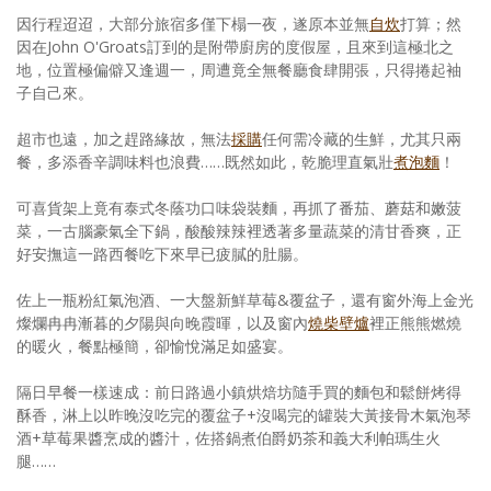
因行程迢迢，大部分旅宿多僅下榻一夜，遂原本並無
自炊
打算；然
因在John O'Groats訂到的是附帶廚房的度假屋，且來到這極北之
地，位置極偏僻又逢週一，周遭竟全無餐廳食肆開張，只得捲起袖
子自己來。
超市也遠，加之趕路緣故，無法
採購
任何需冷藏的生鮮，尤其只兩
餐，多添香辛調味料也浪費……既然如此，乾脆理直氣壯
煮泡麵
！
可喜貨架上竟有泰式冬蔭功口味袋裝麵，再抓了番茄、蘑菇和嫩菠
菜，一古腦豪氣全下鍋，酸酸辣辣裡透著多量蔬菜的清甘香爽，正
好安撫這一路西餐吃下來早已疲膩的肚腸。
佐上一瓶粉紅氣泡酒、一大盤新鮮草莓&覆盆子，還有窗外海上金光
燦爛冉冉漸暮的夕陽與向晚霞暉，以及窗內
燒柴壁爐
裡正熊熊燃燒
的暖火，餐點極簡，卻愉悅滿足如盛宴。
隔日早餐一樣速成：前日路過小鎮烘焙坊隨手買的麵包和鬆餅烤得
酥香，淋上以昨晚沒吃完的覆盆子+沒喝完的罐裝大黃接骨木氣泡琴
酒+草莓果醬烹成的醬汁，佐搭鍋煮伯爵奶茶和義大利帕瑪生火
腿……