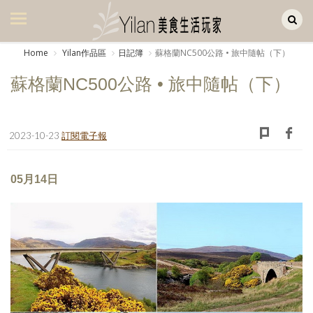
Yilan作品區
美食集
Home
Yilan作品區
日記簿
蘇格蘭NC500公路 • 旅中隨帖（下）
美飲集
蘇格蘭NC500公路 • 旅中隨帖（下）
廚房集
旅遊集
2023-10-23
訂閱電子報
旅遊美食集
05月14日
生活風
書房集
日記簿
餐桌週記
享樂隨手拍