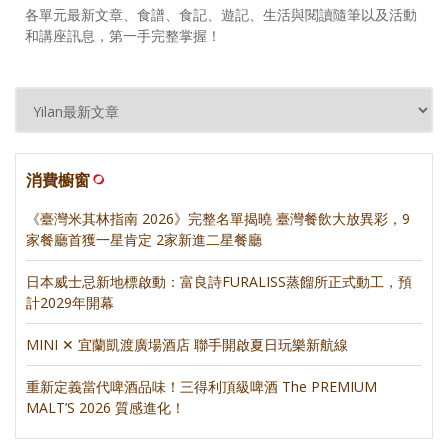
各單元最新文章、食譜、食記、遊記、生活與閱讀隨筆以及活動
和講座訊息，第一手完整掌握！
消費櫥窗
《臺灣米其林指南 2026》完整名單揭曉 臺灣餐飲大放異彩，9
家餐廳首獲一星肯定 2家新進二星餐廳
日本威士忌新地標啟動：富良詩FURALISS蒸餾所正式動工，預
計2029年開幕
MINI ✕ 宜蘭凱渡廣場酒店 聯手開啟夏日玩樂新航線
重新定義當代啤酒品味！三得利頂級啤酒 The PREMIUM
MALT’S 2026 質感進化！