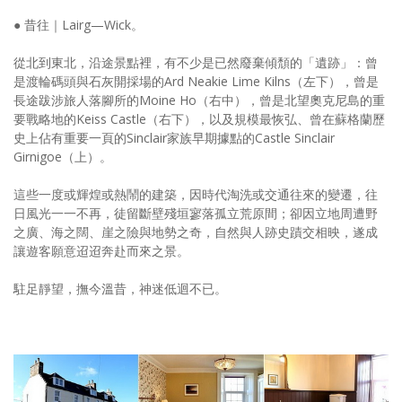
● 昔往｜Lairg—Wick。
從北到東北，沿途景點裡，有不少是已然廢棄傾頹的「遺跡」：曾
是渡輪碼頭與石灰開採場的Ard Neakie Lime Kilns（左下），曾是
長途跋涉旅人落腳所的Moine Ho（右中），曾是北望奧克尼島的重
要戰略地的Keiss Castle（右下），以及規模最恢弘、曾在蘇格蘭歷
史上佔有重要一頁的Sinclair家族早期據點的Castle Sinclair
Girnigoe（上）。
這些一度或輝煌或熱鬧的建築，因時代淘洗或交通往來的變遷，往
日風光一一不再，徒留斷壁殘垣寥落孤立荒原間；卻因立地周遭野
之廣、海之闊、崖之險與地勢之奇，自然與人跡史蹟交相映，遂成
讓遊客願意迢迢奔赴而來之景。
駐足靜望，撫今溫昔，神迷低迴不已。