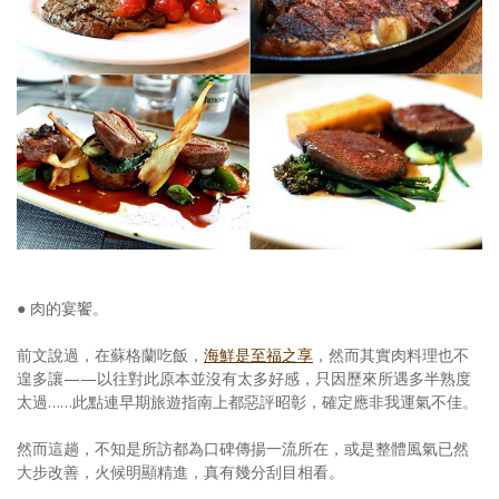
● 肉的宴饗。
前文說過，在蘇格蘭吃飯，
海鮮是至福之享
，然而其實肉料理也不
遑多讓——以往對此原本並沒有太多好感，只因歷來所遇多半熟度
太過……此點連早期旅遊指南上都惡評昭彰，確定應非我運氣不佳。
然而這趟，不知是所訪都為口碑傳揚一流所在，或是整體風氣已然
大步改善，火候明顯精進，真有幾分刮目相看。