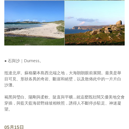
● 石與沙｜Durness。
抵達北岸。蘇格蘭本島西北端之地，大海朗朗眼前展開。最美是舉
目可見、形狀各異的奇岩、斷崖和絕壁，以及散佈此中的一片片白
沙灘。
褐黑與瑩白、陽剛與柔軟、陡直與平曠....就這麼既壯闊又優美地交會
穿插，與藍天藍海碧野綠坡相映照，誘得人不斷停步駐足、神迷凝
望。
05月15日