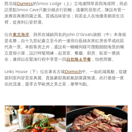
西北端
Durness
的Smoo Lodge（上）立地遼闊草原與海崖間，與必
訪景點Smoo Cave只數分鐘步行距離；溫馨民宿形式，陳設布置一
派雍容典雅田園之風、質感品味皆佳；宛若走入在地優美鄉居生活
裡，從身到心皆舒適。
位在
東北海岸
、與所在城鎮同名的John O'Groats旅館（中）本身就
是名勝，自十九世紀矗立至今的一連排白藍綠灰黃紅房舍早成此區
代表一景。本館客房之外，還設有一幢幢同樣可攬觀朗朗海景的獨
立度假小屋，設計時髦簡練，起居室、餐廳、廚房、臥室一應俱
全，遂得以在緊湊行程中享受一回
自炊晚＆早餐
，怡然而樂。
Links House（下）位在著名古城
Dornoch
中。一如此城風貌，從建
築到室內皆堂皇典麗、貴族豪邸風範氣韻展露無遺。此行最後一夜
在此流連，盡享古早歐洲之美之富，奢華句點。