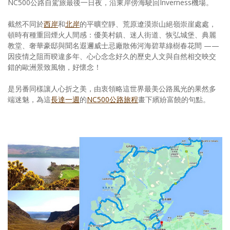
NC500公路自駕旅最後一日夜，沿東岸傍海駛回Inverness機場。
截然不同於
西岸
和
北岸
的平曠空靜、荒原遼漠崇山絕嶺崇崖處處，
頓時有種重回煙火人間感：優美村鎮、迷人街道、恢弘城堡、典麗
教堂、奢華豪邸與聞名遐邇威士忌廠散佈河海碧草綠樹春花間 ——
因疫情之阻而暌違多年、心心念念好久的歷史人文與自然相交映交
錯的歐洲景致風物，好懷念！
是另番同樣讓人心折之美，由衷領略這世界最美公路風光的果然多
端迷魅，為這
長達一週
的
NC500公路旅程
畫下繽紛富饒的句點。