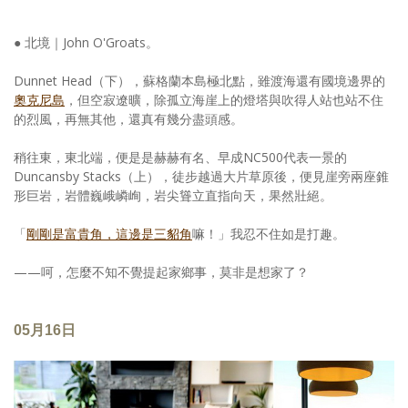
● 北境｜John O'Groats。
Dunnet Head（下），蘇格蘭本島極北點，雖渡海還有國境邊界的
奧克尼島
，但空寂遼曠，除孤立海崖上的燈塔與吹得人站也站不住
的烈風，再無其他，還真有幾分盡頭感。
稍往東，東北端，便是是赫赫有名、早成NC500代表一景的
Duncansby Stacks（上），徒步越過大片草原後，便見崖旁兩座錐
形巨岩，岩體巍峨嶙峋，岩尖聳立直指向天，果然壯絕。
「
剛剛是富貴角，這邊是三貂角
嘛！」我忍不住如是打趣。
——呵，怎麼不知不覺提起家鄉事，莫非是想家了？
05月16日