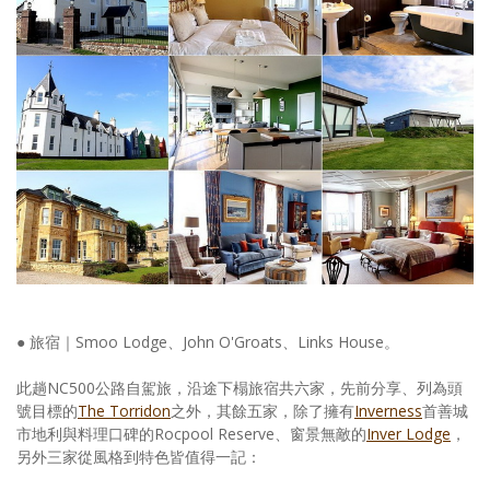
● 旅宿｜Smoo Lodge、John O'Groats、Links House。
此趟NC500公路自駕旅，沿途下榻旅宿共六家，先前分享、列為頭
號目標的
The Torridon
之外，其餘五家，除了擁有
Inverness
首善城
市地利與料理口碑的Rocpool Reserve、窗景無敵的
Inver Lodge
，
另外三家從風格到特色皆值得一記：