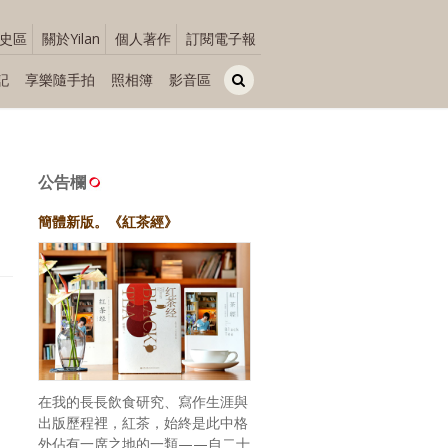
史區
關於Yilan
個人著作
訂閱電子報
記
享樂隨手拍
照相簿
影音區
公告欄
簡體新版。《紅茶經》
在我的長長飲食研究、寫作生涯與
出版歷程裡，紅茶，始終是此中格
外佔有一席之地的一類——自二十