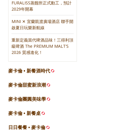
FURALISS蒸餾所正式動工，預計
2029年開幕
MINI ✕ 宜蘭凱渡廣場酒店 聯手開
啟夏日玩樂新航線
重新定義當代啤酒品味！三得利頂
級啤酒 The PREMIUM MALT’S
2026 質感進化！
麥卡倫 • 新餐酒時代
麥卡倫甜蜜新浪潮
麥卡倫團圓美味學
麥卡倫 • 新餐桌
日日餐餐 • 麥卡倫