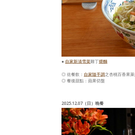
●
自家新漬雪菜
雞丁
煨麵
◎ 佐餐飲：
自家隨手調
之杏桃百香果萊
◎ 餐後甜點：蘋果切盤
2025.12.07（日）晚餐