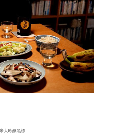
純米大吟釀黑標