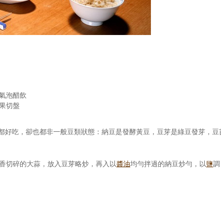
氣泡醋飲
果切盤
都好吃，卻也都非一般豆類狀態：納豆是發酵黃豆，豆芽是綠豆發芽，豆
爆香切碎的大蒜，放入豆芽略炒，再入以
醬油
均勻拌過的納豆炒勻，以
鹽
調