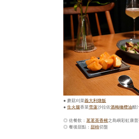
● 蘑菇刈菜
義大利燉飯
●
生火腿
香菜
雪蓮
沙拉佐
酒梅
橄欖油
醋
◎ 佐餐飲：
茗茗茶香檳
之島嶼彩虹康普
◎ 餐後甜點：
甜柿
切盤