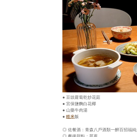
● 豆豉蘿蔔乾炒花菇
● 宮保鹽麴白花椰
● 山藥牛肉湯
●
糙米
飯
◎ 佐餐酒：青森八戶酒類一醉百招福
◎ 餐後甜點：芭蕉