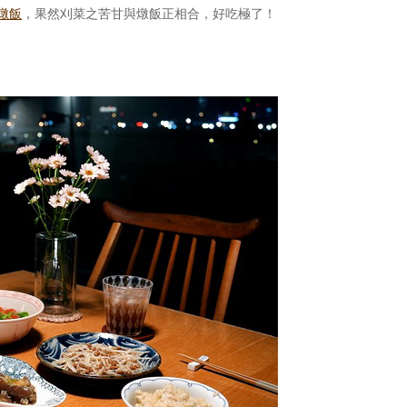
燉飯
，果然刈菜之苦甘與燉飯正相合，好吃極了！