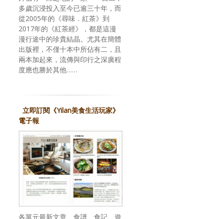
多歲沉浸投入至今已逾三十年，而
從2005年的《尋味．紅茶》到
2017年的《紅茶經》，都是這漫
漫行途中的珍貴結晶。尤其在簡體
出版裡，不僅十本中所佔有二，且
兩本加起來，流傳與印行之深廣程
度應也勝於其他……
立即訂閱《Yilan美食生活玩家》
電子報
各單元最新文章、食譜、食記、遊