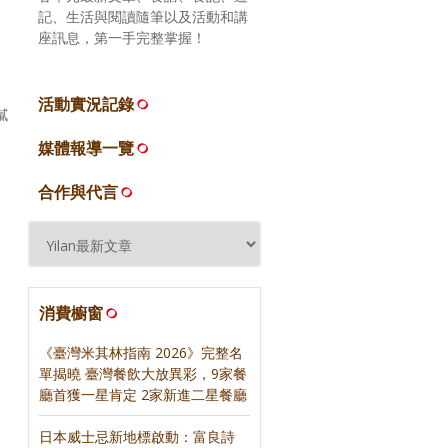
記、生活與閱讀隨筆以及活動和講
座訊息，第一手完整掌握！
活動實況記錄
膩
媒體報導一覽
合作與代言
消費櫥窗
《臺灣米其林指南 2026》完整名
單揭曉 臺灣餐飲大放異彩，9家餐
廳首獲一星肯定 2家新進二星餐廳
日本威士忌新地標啟動：富良詩