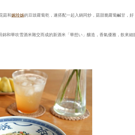
花菇和
婉玲姊
的豆豉蘿蔔乾，遂搭配一起入鍋同炒，菇甜脆蘿蔔鹹甘，好
田錦和華吹雪酒米雜交而成的新酒米「華想い」釀造，香氣優雅，飲來細