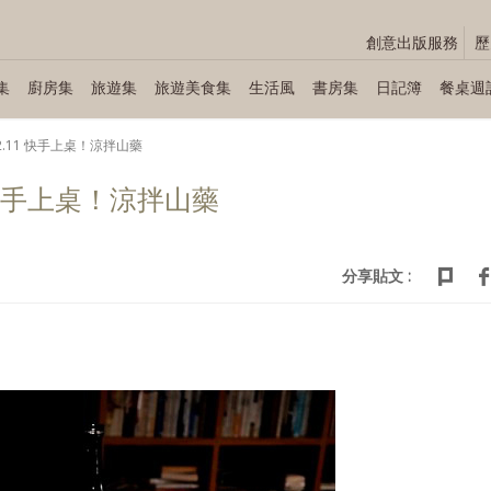
創意出版服務
歷
集
廚房集
旅遊集
旅遊美食集
生活風
書房集
日記簿
餐桌週
～12.11 快手上桌！涼拌山藥
11 快手上桌！涼拌山藥
分享貼文 :