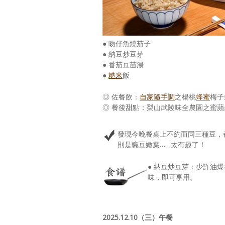
● 吻仔魚燒茄子
● 納豆炒豆芽
● 番茄豆苗湯
●
糙米
飯
◎ 佐餐飲：
自家隨手調
之楊桃
蜂蜜
梅子
◎ 餐後甜點：梨山武陵味全農園之蜜蘋
發現今晚餐桌上不約而同三種豆，
則是豌豆嫩葉……太有趣了！
● 納豆炒豆芽：少許油
味，即可享用。
2025.12.10（三）午餐