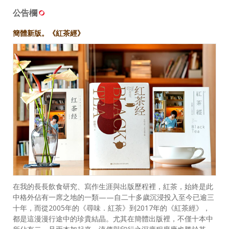
公告欄
簡體新版。《紅茶經》
在我的長長飲食研究、寫作生涯與出版歷程裡，紅茶，始終是此
中格外佔有一席之地的一類——自二十多歲沉浸投入至今已逾三
十年，而從2005年的《尋味．紅茶》到2017年的《紅茶經》，
都是這漫漫行途中的珍貴結晶。尤其在簡體出版裡，不僅十本中