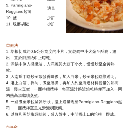
9. Parmigiano-
適量
Reggiano起司
10.
鹽
少許
11.
現磨胡椒
少許
◎做法
1. 培根切成約0.5公分寬度的小片，於乾鍋中小火煸至酥脆，瀝
出，置於廚房紙巾上晾乾。
2. 深鍋中倒入橄欖油，入洋蔥與大蒜丁小火，慢慢炒至金黃熟
軟。
3. 入南瓜丁略炒至散發香味後，加入白米，炒至米粒略顯透明。
4. 淋上白酒，拌勻，煮至沸騰，再加入約至淹過材料份量的熱高
湯，慢火烹煮，一面持續攪拌，每至湯汁將近燒乾時便再加入一兩
杓熱高湯繼續烹煮。
5. 一路煮至米粒呈彈牙狀，灑上適量現磨Parmigiano-Reggiano起
司，一面攪拌至呈光滑濃稠狀態。
6. 以鹽和黑胡椒調味後，盛入盤中，中間擺上1.的培根，即成。
◎訣竅