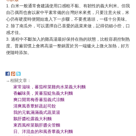
1. 白米一般通常會建議使用口感較不黏、有韌性的義大利米。但我
自己偶而也會以家中平素常備的台灣好米來煮，只要注意火候，米
心仍有硬度時便開始進入下一步驟，不要煮過頭，一樣十分美味。
2. 除了南瓜外，可以選擇自己喜愛的蔬菜來做，記得切細小些，口
感才佳。
3. 過程中不斷加入的雞高湯最好保持在熱的狀態，比較容易控制熟
度。普遍習慣上會將高湯一整鍋置於另一端爐火上微火加熱，好方
便隨時添加。
→相關文章：
家常滋味，蕃茄榨菜雞肉水菜義大利麵
香鹹味美，黃蕃茄鯷魚義大利麵
爽口開胃梅香蕃茄義式涼麵
清爽風香蕈鮮蔬起司餃
我的元氣滿滿義式蔬菜湯
鵝肝醬松露義大利麵
東西風榨菜鵝肝醬尖管麵
日、洋混血的和風香蕈義大利麵