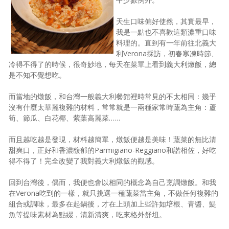
照相簿
天生口味偏好使然，其實最早，
我是一點也不喜歡這類濃重口味
影音區
料理的。直到有一年前往北義大
創意出版服務
利Verona採訪，初春寒凍時節、
冷得不得了的時候，很奇妙地，每天在菜單上看到義大利燉飯，總
歷史區
是不知不覺想吃。
關於Yilan
而當地的燉飯，和台灣一般義大利餐館裡時常見的不太相同：幾乎
沒有什麼太華麗複雜的材料，常常就是一兩種家常時蔬為主角：蘆
個人著作
筍、節瓜、白花椰、紫葉高麗菜……
活動實況記錄
而且越吃越是發現，材料越簡單，燉飯便越是美味！蔬菜的無比清
甜爽口，正好和香濃馥郁的Parmigiano-Reggiano和諧相佐，好吃
媒體報導一覽
得不得了！完全改變了我對義大利燉飯的觀感。
合作與代言
回到台灣後，偶而，我便也會以相同的概念為自己烹調燉飯。和我
在Verona吃到的一樣，就只挑選一種蔬菜當主角，不做任何複雜的
訂閱電子報
組合或調味，最多在起鍋後，才在上頭加上些許如培根、青醬、鯷
魚等提味素材為點綴，清新清爽，吃來格外舒坦。