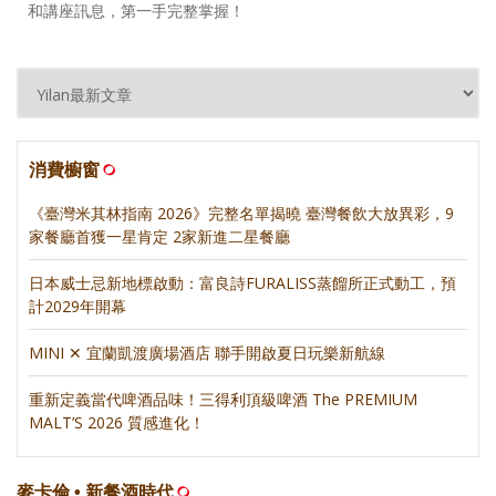
和講座訊息，第一手完整掌握！
消費櫥窗
《臺灣米其林指南 2026》完整名單揭曉 臺灣餐飲大放異彩，9
家餐廳首獲一星肯定 2家新進二星餐廳
日本威士忌新地標啟動：富良詩FURALISS蒸餾所正式動工，預
計2029年開幕
MINI ✕ 宜蘭凱渡廣場酒店 聯手開啟夏日玩樂新航線
重新定義當代啤酒品味！三得利頂級啤酒 The PREMIUM
MALT’S 2026 質感進化！
麥卡倫 • 新餐酒時代