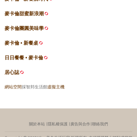
麥卡倫甜蜜新浪潮
麥卡倫團圓美味學
麥卡倫 • 新餐桌
日日餐餐 • 麥卡倫
居心誌
網站空間
採智邦生活館
虛擬主機
關於本站
∣
隱私權保護
∣
廣告與合作
∣
聯絡我們