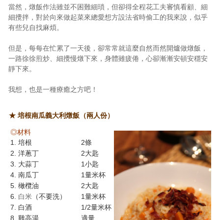
當然，燉飯作法雖並不困難細瑣，但卻得全程花工夫審慎看顧、細
細攪拌，對於向來做起菜來總愛想方設法省時偷工的我來說，似乎
有些兒自找麻煩。
但是，每每在忙累了一天後，卻常常就這麼自然而然開爐做燉飯，
一路徐徐煎炒、細攪慢燉下來，身體雖疲倦，心卻漸漸安頓安穩安
靜下來。
我想，也是一種療癒之方吧！
★ 培根南瓜義大利燉飯（兩人份）
◎材料
1. 培根
2條
2.
洋蔥丁
2大匙
3. 大蒜丁
1小匙
4. 南瓜丁
1量米杯
5.
橄欖油
2大匙
6.
白米
（不要洗）
1量米杯
7.
白酒
1/2量米杯
8. 雞高湯
適量