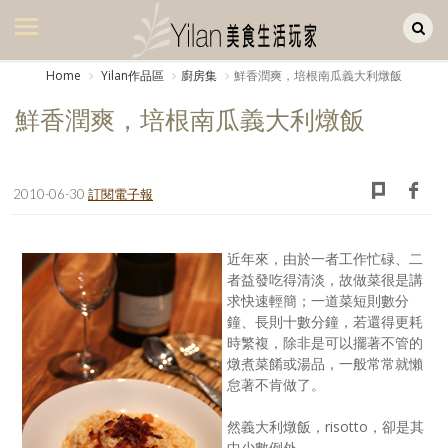
Yilan作品區
美食集
Home
Yilan作品區
廚房集
鮮香潤爽，培根南瓜義大利燉飯
美飲集
鮮香潤爽，培根南瓜義大利燉飯
廚房集
旅遊集
2010-06-30
訂閱電子報
旅遊美食集
近年來，由於一者工作忙碌、二
生活風
者益發吃得清淡，故做菜很是講
求快速輕簡；一道菜短則數分
書房集
鐘、長則十數分鐘，若還得更耗
時繁複，除非是可以擺著不管的
日記簿
燉煮菜餚或湯品，一般常常就懶
怠著不肯做了。
餐桌週記
然義大利燉飯，risotto，卻是其
享樂隨手拍
中少數例外。