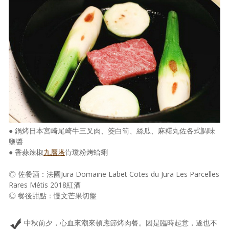
● 鍋烤日本宮崎尾崎牛三叉肉、筊白筍、絲瓜、麻糬丸佐各式調味
鹽醬
● 香蒜辣椒
九層塔
肯瓊粉烤蛤蜊
◎ 佐餐酒：法國Jura Domaine Labet Cotes du Jura Les Parcelles
Rares Métis 2018紅酒
◎ 餐後甜點：慢文芒果切盤
中秋前夕，心血來潮來頓應節烤肉餐。因是臨時起意，遂也不