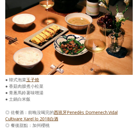
● 韓式泡菜
玉子燒
● 香菇肉臊煮小松菜
● 青蔥馬鈴薯味噌湯
● 土鍋白米飯
◎ 佐餐酒：前晚沒喝完的
西班牙Penedès Domenech.Vidal
Cultivare Xarel lo 2018白酒
◎ 餐後甜點：加州櫻桃