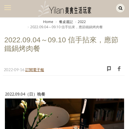
Yilan作品區
美食集
Home
餐桌週記
2022
2022.09.04～09.10 信手拈來，應節鐵鍋烤肉餐
美飲集
2022.09.04～09.10 信手拈來，應節
廚房集
鐵鍋烤肉餐
旅遊集
旅遊美食集
2022-09-16
訂閱電子報
生活風
書房集
2022.09.04（日）晚餐
日記簿
餐桌週記
享樂隨手拍