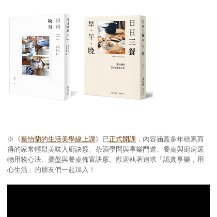
※《
葉怡蘭的生活美學線上課
》已
正式開課
，內容涵蓋多年積累而
得的家常輕鬆美味入廚訣竅、茶酒學問與享樂門道、餐桌與廚房選
物用物心法、擺盤與餐桌佈置訣竅。歡迎執著追求「認真享樂，用
心生活」的朋友們一起加入！