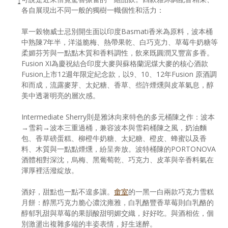
各自展現出不同一般的獨樹一幟個性和活力：
單一榖物威士忌別開生面以印度Basmati香米為原料，波本桶
中熟陳7年半，洋溢脆梅、熱帶果乾、白巧克力、草莓牛奶糖等
柔媚芬芳與一點點木質和香料調性，飲來既圓潤又豐富多香。
Fusion XI為慶祝結合印度大麥與蘇格蘭泥煤大麥的核心酒款
Fusion上市12週年限定紀念款，以9、10、12年Fusion 原酒調
和而成，流露麥芽、太妃糖、香草、些許煙燻與皮革氣息，醇
美中透著明亮的層次感。
Intermediate Sherry則是雅沐向來特色的多元桶陳之作：波本
→雪莉→波本三重過桶，兼容波本與雪莉桶陳之風，奶油麵
包、香草磅蛋糕、柳橙牛奶糖、太妃糖、橙皮、蜂蜜以及香
料、木質與一點點煙燻，紛呈奔放。波特桶陳的PORTONOVA
酒體相對深沈，烏梅、黑葡萄乾、巧克力、皮革與辛香料氣在
渾厚裡活潑綻放。
酒好，甜點也一點不遑多讓。
畬室
的一黑一白兩款巧克力雪糕
月餅：醇黑巧克力脆心濃沈雍雅，白乳酪豐香草莓則白乳酪的
醇郁乳甜與草莓的果韻酸甜明媚交織，好好吃。與酒相佐，個
別激盪出複雜多端的丰姿表情，好生迷醉。