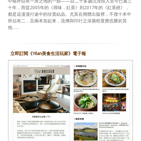
中格外佔有一席之地的一類——自二十多歲沉浸投入至今已逾三
十年，而從2005年的《尋味．紅茶》到2017年的《紅茶經》，
都是這漫漫行途中的珍貴結晶。尤其在簡體出版裡，不僅十本中
所佔有二，且兩本加起來，流傳與印行之深廣程度應也勝於其
他……
立即訂閱《Yilan美食生活玩家》電子報