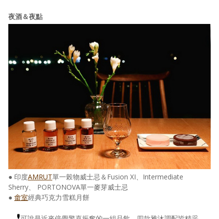
夜酒＆夜點
● 印度
AMRUT
單一榖物威士忌＆Fusion XI、Intermediate
Sherry、 PORTONOVA單一麥芽威士忌
●
畬室
經典巧克力雪糕月餅
可說是近來倍覺驚喜振奮的一組品飲。四款雅沐調配皆精采、