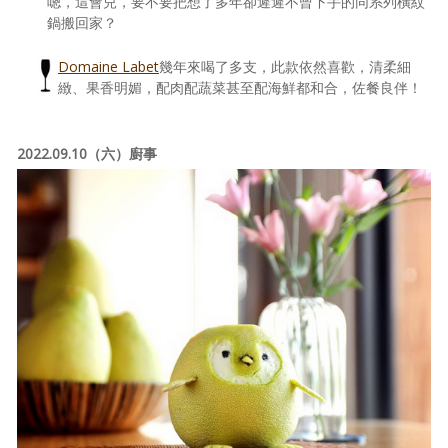
嗯，這會兒，要不要把想了多年卻遲遲不曾下手的同系列橫紋
鍋搬回家？
Domaine Labet
幾年來喝了多支，此款依然喜歡，清柔細
緻、果香明媚，配肉配蔬菜甚至配海鮮都和合，佐餐良伴！
2022.09.10（六）廚事