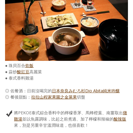
照相簿
影音區
創意出版服務
歷史區
關於Yilan
● 珠貝百合
炊飯
個人著作
● 蒜炒
酸豇豆
高麗菜
● 泰式香料雞湯
活動實況記錄
◎ 佐餐酒：日前沒喝完的
日本奈良みむろ杉Dio Abita純米吟釀
媒體報導一覽
◎ 餐後甜點：
拉拉山程家果園之金萊果
切盤
合作與代言
將PEKOE泰式綜合香料中的檸檬香茅、馬蜂橙葉、南薑取出
燉
訂閱電子報
雞湯
並以魚露調味，比起之前煮過、加了檸檬和辣椒的
酸辣版
來，別是另重辛甘溫潤味道，也很喜歡！