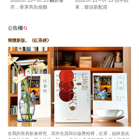
2026.07.19～07.25 鹹鮮馨
2026.07.11～07.19 信手拈
亮，香茅馬告燒雞
來，饅頭新配搭
公告欄
簡體新版。《紅茶經》
在我的長長飲食研究、寫作生涯與出版歷程裡，紅茶，始終是此