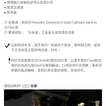
● 煙燻雞心辣椒粉炒雪白菇筊白筍
● 紫菜豆腐湯
● 糙米飯
◎ 佐餐酒：西班牙Penedès Domenech.Vidal Cultivare Xarel lo
2018白酒
◎ 餐後甜點：「在林邊」之嘉義太保美濃瓜切盤
以鮮蝦燒冬瓜，隨手再扔一把破布子提味，果然蝦之鮮、破布
子之甘與瓜之甜和鳴交織，好吃！
西班牙加泰隆尼亞Penedès產區的白酒，以通常用於Cava氣泡
酒的在地原生種Xarel lo葡萄釀成。口感清亮中見潤爽，果香花
香礦石氣息幽幽，是我向來喜愛的酒風，美味舒坦。
2022.09.07（三）晚餐