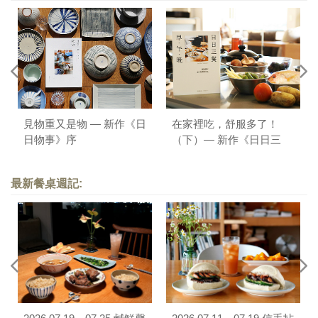
見物重又是物 — 新作《日
在家裡吃，舒服多了！
日物事》序
（下）— 新作《日日三
餐，早 ‧ 午 ‧ 晚》序
最新餐桌週記: