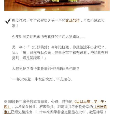
歡度佳節，年年必登場之另一半的
文旦勞作
，再次呈獻給大
家！
今年照例走他向來情有獨鍾的卡通人物路線……
另一半：「（打預防針）今年比較難，你應該認不出來吧？」
我：「嗯，雖然有點久遠，但畢竟當年都有追看，神韻算有捕
捉到，還是認識啦！」
大夥兒呢？看得出是哪部作品哪個角色嗎？
──以此祝福：中秋節快樂，平安順心。
※ 關於長年廚事與飲食領會、心得、體悟的
《日日三餐，早 ‧ 午 ‧
晚》
，以及餐食器皿、杯壺飲具、廚房道具等器物分享的
《日日物
事》
已經先後推出，二十年來四季餐桌之樂盡在此中，歡迎捧場！