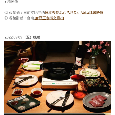
● 糙米飯
◎ 佐餐酒：日前沒喝完的
日本奈良みむろ杉Dio Abita純米吟釀
◎ 餐後甜點：台南
麻豆正老欉文旦柚
2022.09.09（五）晚餐