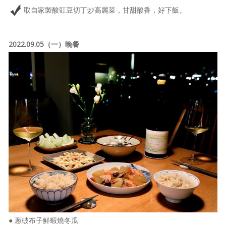
取自家製酸豇豆切丁炒高麗菜，甘甜酸香，好下飯。
2022.09.05（一）晚餐
● 蔥破布子鮮蝦燒冬瓜