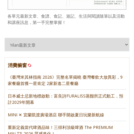
各單元最新文章、食譜、食記、遊記、生活與閱讀隨筆以及活動
和講座訊息，第一手完整掌握！
消費櫥窗
《臺灣米其林指南 2026》完整名單揭曉 臺灣餐飲大放異彩，9
家餐廳首獲一星肯定 2家新進二星餐廳
日本威士忌新地標啟動：富良詩FURALISS蒸餾所正式動工，預
計2029年開幕
MINI ✕ 宜蘭凱渡廣場酒店 聯手開啟夏日玩樂新航線
重新定義當代啤酒品味！三得利頂級啤酒 The PREMIUM
MALT’S 2026 質感進化！