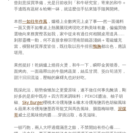
曾刻意採買準備，光是日前收到「和牛研究室」寄來的和牛＋
手邊既有蔬材＆蛤蜊一砵，就這麼信手拈來隨手隨興開烤。
本想
一如往年作風
，爐檯上全數烤完上桌了事──然一面備料
一面又覺不如餐桌上熱騰騰現烤現吃才夠美味有趣，偏偏買物
選物向來務實慳吝如我，家中從未有過任何相關桌用道具……
剎那靈機一動，何不直接拿柳宗理南部鐵器淺鍋＋電磁爐充
當，橫豎材質厚度皆佳，既往取以煎牛排煎
鴨胸
都出色，應該
堪用。
果然挺好！乾鍋爐上燒得火燙，和牛一下，瞬即金黃噴香。一
面烤肉、一面藉釋出的牛脂烤蔬菜，絲瓜甘潤、筊白筍清芳，
甜汁汩汩流溢，壓軸的麻糬丸也好好吃。
既採此法，順勢偷懶加之更愛原味，遂不做任何事先醃漬，剛
好多的是廚中既存＋四方而來調味料：PEKOE醬油、柚子胡
椒、
Sky Burger
櫻桃木冷燻海鹽＆橡木冷燻海鹽四色胡椒風味
＆蘋果木冷燻海鹽墨西哥龍艾與馬告風味、胭脂梅味噌、
泥煤
哥
威士忌風味燒肉醬……穿插沾取，各見滋味。
一頓巧飽，兩人大呼過癮滿意之餘，不禁開始有些心癢……