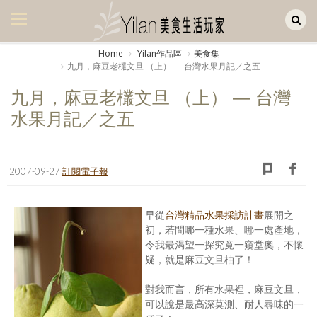
Yilan作品區
美食集
Home
Yilan作品區
美食集
九月，麻豆老欉文旦 （上） — 台灣水果月記／之五
美飲集
九月，麻豆老欉文旦 （上） — 台灣
廚房集
水果月記／之五
旅遊集
旅遊美食集
2007-09-27
訂閱電子報
生活風
早從
台灣精品水果採訪計畫
展開之
書房集
初，若問哪一種水果、哪一處產地，
令我最渴望一探究竟一窺堂奧，不懷
日記簿
疑，就是麻豆文旦柚了！
餐桌週記
對我而言，所有水果裡，麻豆文旦，
享樂隨手拍
可以說是最高深莫測、耐人尋味的一