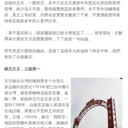
這樣的文旦，一般而言，多半只在文旦農家年年固定往來的熟客間
留傳，絕少流入市面；重情義重然諾的老農們，全不管外頭喊價多
高，真正上等好貨，仍舊老老實實全數留了下來，平實價格賣與真
情相交熟稔多年的人客們分享。
「果子還在樹上，歸誰屬誰就已經大勢底定了……」曾有朋友，在解
釋為什麼好文旦這麼難買時，下了如是一句結論。
而究竟是什麼樣的緣由，造就了這樣非凡的滋味？時近中秋，我們
來到了台南麻豆。
鎮北文旦，公認第一
文旦柚在台灣的種植歷史十分悠久，
原品種約在西元1701年便已自中國引
進台灣，最初曾輾轉流徙於宜蘭、嘉
義一帶，卻始終沒引起太多注意；一
直到1788年，台南安定鄉人黃灌在居
住地試種，果實出乎意料之外的甘
美，之後，1850年，麻豆「買郎宅」
地區的郭藥向黃家分植六株，栽種於