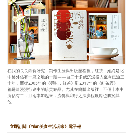
在我的長長飲食研究、寫作生涯與出版歷程裡，紅茶，始終是此
中格外佔有一席之地的一類——自二十多歲沉浸投入至今已逾三
十年，而從2005年的《尋味．紅茶》到2017年的《紅茶經》，
都是這漫漫行途中的珍貴結晶。尤其在簡體出版裡，不僅十本中
所佔有二，且兩本加起來，流傳與印行之深廣程度應也勝於其
他……
立即訂閱《Yilan美食生活玩家》電子報