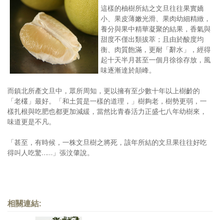
這樣的柚樹所結之文旦往往果實嬌
小、果皮薄嫩光滑、果肉幼細精緻，
養分與果中精華凝聚的結果，香氣與
甜度不僅出類拔萃；且由於酸度均
衡、肉質飽滿，更耐「辭水」，經得
起十天半月甚至一個月徐徐存放，風
味逐漸達於顛峰。
而鎮北所產文旦中，眾所周知，更以擁有至少數十年以上樹齡的
「老欉」最好。「和土質是一樣的道理，」樹夠老，樹勢更弱，一
樣扎根與吃肥也都更加減緩，當然比青春活力正盛七八年幼樹來，
味道更是不凡。
「甚至，有時候，一株文旦樹之將死，該年所結的文旦果往往好吃
得叫人吃驚……」張汶肇說。
相關連結: