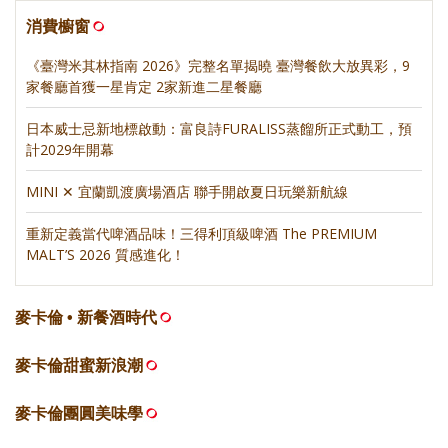
消費櫥窗
《臺灣米其林指南 2026》完整名單揭曉 臺灣餐飲大放異彩，9
家餐廳首獲一星肯定 2家新進二星餐廳
日本威士忌新地標啟動：富良詩FURALISS蒸餾所正式動工，預
計2029年開幕
MINI ✕ 宜蘭凱渡廣場酒店 聯手開啟夏日玩樂新航線
重新定義當代啤酒品味！三得利頂級啤酒 The PREMIUM
MALT’S 2026 質感進化！
麥卡倫 • 新餐酒時代
麥卡倫甜蜜新浪潮
麥卡倫團圓美味學