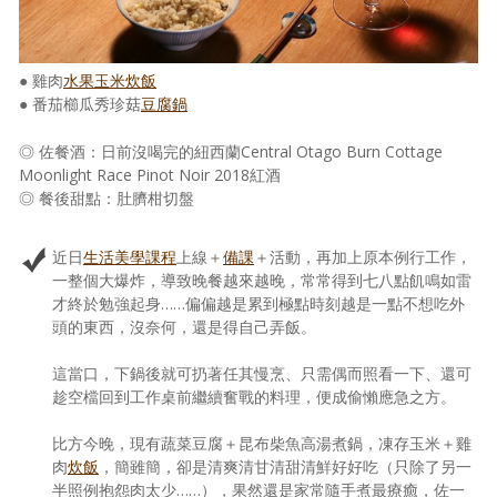
● 雞肉
水果玉米炊飯
● 番茄櫛瓜秀珍菇
豆腐鍋
◎ 佐餐酒：日前沒喝完的紐西蘭Central Otago Burn Cottage
Moonlight Race Pinot Noir 2018紅酒
◎ 餐後甜點：肚臍柑切盤
近日
生活美學課程
上線＋
備課
＋活動，再加上原本例行工作，
一整個大爆炸，導致晚餐越來越晚，常常得到七八點飢鳴如雷
才終於勉強起身……偏偏越是累到極點時刻越是一點不想吃外
頭的東西，沒奈何，還是得自己弄飯。
這當口，下鍋後就可扔著任其慢烹、只需偶而照看一下、還可
趁空檔回到工作桌前繼續奮戰的料理，便成偷懶應急之方。
比方今晚，現有蔬菜豆腐＋昆布柴魚高湯煮鍋，凍存玉米＋雞
肉
炊飯
，簡雖簡，卻是清爽清甘清甜清鮮好好吃（只除了另一
半照例抱怨肉太少……），果然還是家常隨手煮最療癒，佐一