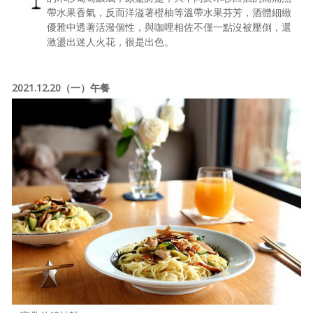
帶水果香氣，反而洋溢著橙柚等溫帶水果芬芳，酒體細緻
優雅中透著活潑個性，與咖哩相佐不僅一點沒被壓倒，還
激盪出迷人火花，很是出色。
2021.12.20（一）午餐