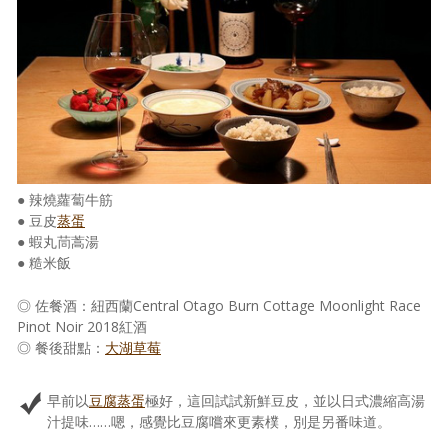
● 辣燒蘿蔔牛筋
● 豆皮
蒸蛋
● 蝦丸茼蒿湯
● 糙米飯
◎ 佐餐酒：紐西蘭Central Otago Burn Cottage Moonlight Race
Pinot Noir 2018紅酒
◎ 餐後甜點：
大湖草莓
早前以
豆腐蒸蛋
極好，這回試試新鮮豆皮，並以日式濃縮高湯
汁提味……嗯，感覺比豆腐嚐來更素樸，別是另番味道。