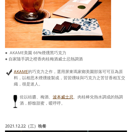
● AKAME美園 66%煙燻黑巧克力
● 自家隨手調之橙香肉桂梅酒威士忌熱調酒
AKAME
的巧克力之作，選用屏東瑪家鄉美園部落可可豆為原
料，以相思木煙燻後製成，習習燻味與巧克力之苦甘香相互交
織，很是迷人。
佐以桔醬、梅酒、
波本威士忌
、肉桂棒兌熱水調成的熱調
酒，醇馥甜蜜，暖呼呼。
2021.12.22（三）晚餐