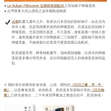
●
Le Ruban Pâtisserie 法朋烘焙甜點坊
之高知柚子檸檬蛋糕
● 台灣屏東大武山酒造之波本桶熟成梅酒
法朋
歡慶九週年之作。取來自日本高知的新鮮柚子，結合店內
長年人氣、也是我很愛的老奶奶檸檬蛋糕，完成這款高知柚子
檸檬蛋糕。尤其別開生面是，不只蛋糕，連食器都一併納入創
作，邀來插畫作家米力與陶藝家二三味聯手，擷取柚子顏色與
檸檬意象，手繪燒製出好柔美可愛蛋糕碟以為配搭。
歡喜盛盤享用，檸香柚氣馨芳，滋味蜜甜微酸，比原本的檸檬
蛋糕更多幾分明亮奔放，佐以同樣酸甜宜人的梅酒更是相得益
彰。
※ 關於長年廚事與飲食領會、心得、體悟的
《日日三餐，早 ‧ 午 ‧
晚》
，以及餐食器皿、杯壺飲具、廚房道具等器物分享的
《日日物
事》
已經先後推出，二十年來四季餐桌之樂盡在此中，歡迎捧場！