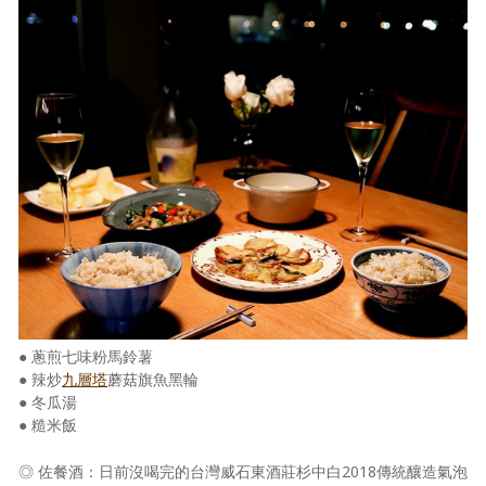
● 蔥煎七味粉馬鈴薯
● 辣炒
九層塔
蘑菇旗魚黑輪
● 冬瓜湯
● 糙米飯
◎ 佐餐酒：日前沒喝完的台灣威石東酒莊杉中白2018傳統釀造氣泡