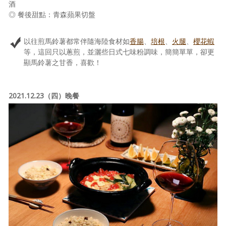
酒
◎ 餐後甜點：青森蘋果切盤
以往煎馬鈴薯都常伴隨海陸食材如
香腸
、
培根
、
火腿
、
櫻花蝦
等，這回只以蔥煎，並灑些日式七味粉調味，簡簡單單，卻更
顯馬鈴薯之甘香，喜歡！
2021.12.23（四）晚餐