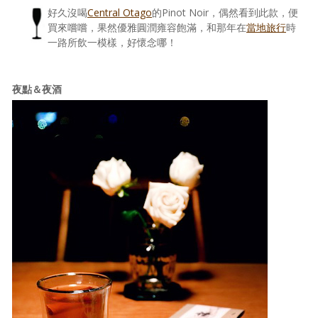
好久沒喝
Central Otago
的Pinot Noir，偶然看到此款，便
買來嚐嚐，果然優雅圓潤雍容飽滿，和那年在
當地旅行
時
一路所飲一模樣，好懷念哪！
夜點＆夜酒