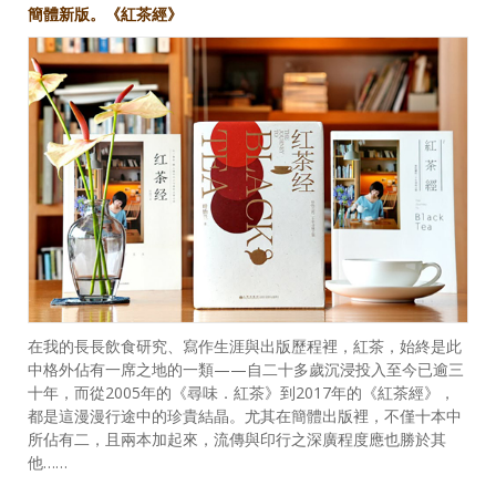
簡體新版。《紅茶經》
在我的長長飲食研究、寫作生涯與出版歷程裡，紅茶，始終是此
中格外佔有一席之地的一類——自二十多歲沉浸投入至今已逾三
十年，而從2005年的《尋味．紅茶》到2017年的《紅茶經》，
都是這漫漫行途中的珍貴結晶。尤其在簡體出版裡，不僅十本中
所佔有二，且兩本加起來，流傳與印行之深廣程度應也勝於其
他……