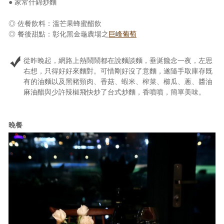
● 家常什錦炒麵
◎ 佐餐飲料：溫芒果蜂蜜醋飲
◎ 餐後甜點：彰化黑金龜農場之
巨峰葡萄
從昨晚起，網路上熱鬧鬧都在說麵談麵，垂涎饞念一夜，左思
右想，只得好好來麵對。可惜剛好沒了意麵，遂隨手取庫存既
有的油麵以及黑豬頸肉、香菇、蝦米、榨菜、櫛瓜、蔥、醬油
麻油醋與少許辣椒飛快炒了台式炒麵，香噴噴，簡單美味。
晚餐