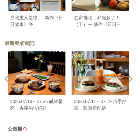
見物重又是物 — 新作《日
在家裡吃，舒服多了！
日物事》序
（下）— 新作《日日三
餐，早 ‧ 午 ‧ 晚》序
最新餐桌週記:
2026.07.19～07.25 鹹鮮馨
2026.07.11～07.19 信手拈
亮，香茅馬告燒雞
來，饅頭新配搭
公告欄