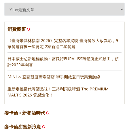
消費櫥窗
《臺灣米其林指南 2026》完整名單揭曉 臺灣餐飲大放異彩，9
家餐廳首獲一星肯定 2家新進二星餐廳
日本威士忌新地標啟動：富良詩FURALISS蒸餾所正式動工，預
計2029年開幕
MINI ✕ 宜蘭凱渡廣場酒店 聯手開啟夏日玩樂新航線
重新定義當代啤酒品味！三得利頂級啤酒 The PREMIUM
MALT’S 2026 質感進化！
麥卡倫 • 新餐酒時代
麥卡倫甜蜜新浪潮