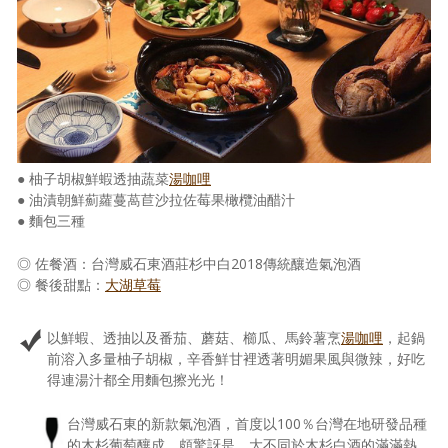
照相簿
影音區
創意出版服務
歷史區
● 柚子胡椒鮮蝦透抽蔬菜
湯咖哩
關於Yilan
● 油漬朝鮮薊蘿蔓萵苣沙拉佐莓果橄欖油醋汁
● 麵包三種
個人著作
◎ 佐餐酒：台灣威石東酒莊杉中白2018傳統釀造氣泡酒
活動實況記錄
◎ 餐後甜點：
大湖草莓
媒體報導一覽
以鮮蝦、透抽以及番茄、蘑菇、櫛瓜、馬鈴薯烹
湯咖哩
，起鍋
合作與代言
前溶入多量柚子胡椒，辛香鮮甘裡透著明媚果風與微辣，好吃
得連湯汁都全用麵包擦光光！
訂閱電子報
台灣威石東的新款氣泡酒，首度以100％台灣在地研發品種
的木杉葡萄釀成，頗驚訝是，大不同於木杉白酒的滿滿熱