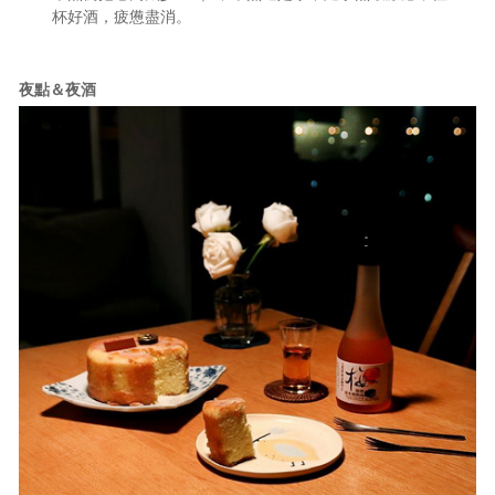
杯好酒，疲憊盡消。
夜點＆夜酒