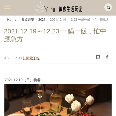
Yilan作品區
美食集
Home
餐桌週記
2021
2021.12.19～12.23 一鍋一飯，忙中應急方
美飲集
2021.12.19～12.23 一鍋一飯，忙中
廚房集
應急方
旅遊集
旅遊美食集
2021-12-30
訂閱電子報
生活風
書房集
2021.12.19（日）晚餐
日記簿
餐桌週記
享樂隨手拍