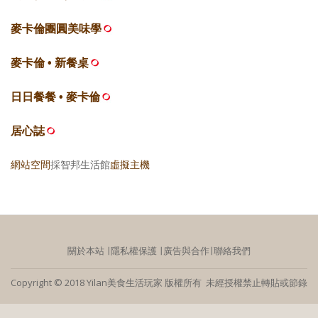
麥卡倫團圓美味學
麥卡倫 • 新餐桌
日日餐餐 • 麥卡倫
居心誌
網站空間
採智邦生活館
虛擬主機
關於本站
∣
隱私權保護
∣
廣告與合作
∣
聯絡我們
Copyright © 2018 Yilan美食生活玩家 版權所有 未經授權禁止轉貼或節錄