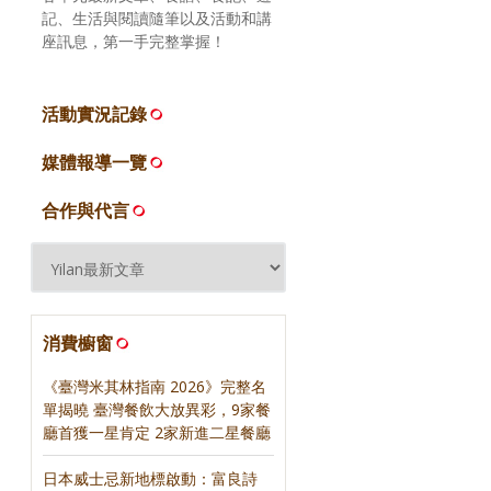
記、生活與閱讀隨筆以及活動和講
座訊息，第一手完整掌握！
活動實況記錄
媒體報導一覽
合作與代言
消費櫥窗
《臺灣米其林指南 2026》完整名
單揭曉 臺灣餐飲大放異彩，9家餐
廳首獲一星肯定 2家新進二星餐廳
日本威士忌新地標啟動：富良詩