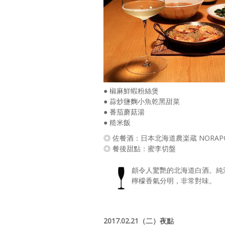
● 椒麻鮮蝦粉絲煲
● 蒜炒鹽麴小魚乾黑甜菜
● 番茄蘑菇湯
● 糙米飯
◎ 佐餐酒：日本北海道農楽蔵 NORAPON
◎ 餐後甜點：蜜李切盤
頗令人驚艷的北海道白酒。純淨
檸檬香氣分明，非常對味。
2017.02.21（二）夜點