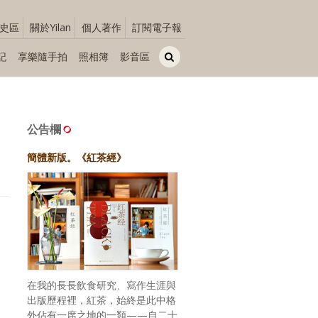
史區
關於Yilan
個人著作
訂閱電子報
記
享樂隨手拍
照相簿
影音區
公告欄
簡體新版。《紅茶經》
在我的長長飲食研究、寫作生涯與
出版歷程裡，紅茶，始終是此中格
外佔有一席之地的一類——自二十