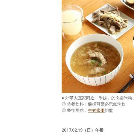
● 外帶大直家附近「學姊」的肉羹米
◎ 佐餐飲料：酸橘可爾必思氣泡飲
◎ 餐後甜點：
牛奶蜜棗
切盤
2017.02.19（日）午餐