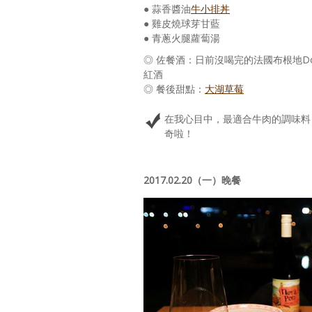
● 蒜香醬油
牛小排丼
● 雞皮燒球芽甘藍
● 青蔥火腿蘿蔔湯
◎ 佐餐酒：日前沒喝完的法國布根地Domaine Robe
紅酒
◎ 餐後甜點：
大湖草莓
在我心目中，最適合牛肉的調味料
奇啦！
2017.02.20（一）晚餐