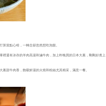
打算當點心啃，一轉念卻忽然想吃泡饃。
庫裡還有冰存的羊肉高湯和滷牛肉，加上昨晚買的日本大蔥，剛剛好煮上
大蔥甜牛肉香，飽吸鮮湯的火燒和粉絲尤其精采，滿意一餐。