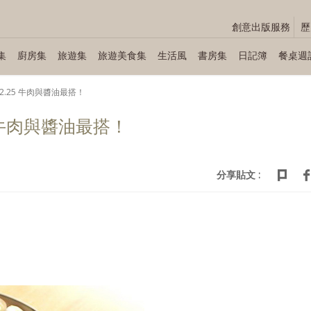
創意出版服務
歷
集
廚房集
旅遊集
旅遊美食集
生活風
書房集
日記簿
餐桌週
∼ 02.25 牛肉與醬油最搭！
.25 牛肉與醬油最搭！
分享貼文 :