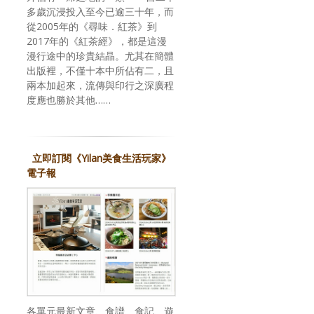
多歲沉浸投入至今已逾三十年，而
從2005年的《尋味．紅茶》到
2017年的《紅茶經》，都是這漫
漫行途中的珍貴結晶。尤其在簡體
出版裡，不僅十本中所佔有二，且
兩本加起來，流傳與印行之深廣程
度應也勝於其他……
立即訂閱《Yilan美食生活玩家》
電子報
各單元最新文章、食譜、食記、遊