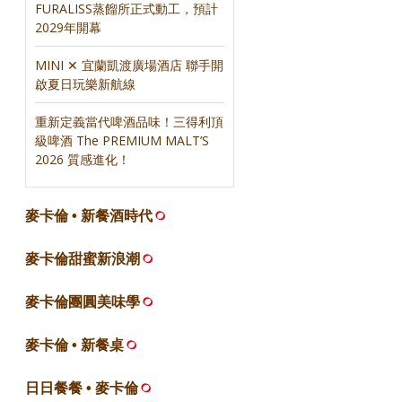
FURALISS蒸餾所正式動工，預計
2029年開幕
MINI ✕ 宜蘭凱渡廣場酒店 聯手開
啟夏日玩樂新航線
重新定義當代啤酒品味！三得利頂
級啤酒 The PREMIUM MALT’S
2026 質感進化！
麥卡倫 • 新餐酒時代
麥卡倫甜蜜新浪潮
麥卡倫團圓美味學
麥卡倫 • 新餐桌
日日餐餐 • 麥卡倫