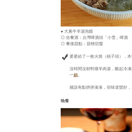
● 大蔥牛羊湯泡饃
◎ 佐餐酒：台灣啤酒頭「小雪」啤酒
◎ 餐後甜點：甜桃切盤
婆婆給了一枚火燒（槓子頭），本
沒時間沒材料燉羊肉湯，醒起冷凍
一
鍋
。
雖說有點拼拼湊湊，但味道蠻好，
晚餐