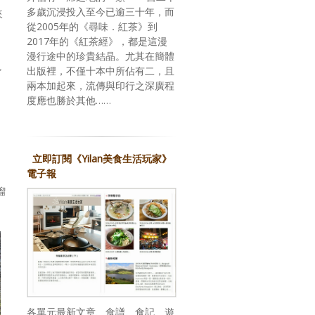
多歲沉浸投入至今已逾三十年，而
來
從2005年的《尋味．紅茶》到
2017年的《紅茶經》，都是這漫
漫行途中的珍貴結晶。尤其在簡體
出版裡，不僅十本中所佔有二，且
了
兩本加起來，流傳與印行之深廣程
度應也勝於其他……
。
立即訂閱《Yilan美食生活玩家》
電子報
餾
各單元最新文章、食譜、食記、遊