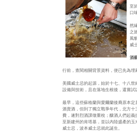
至
口
然
之
風
威
酒
行前，查閱相關背景資料，便已先為埋
美國威士忌的起源，始於十七、十八世
設備與技術，且在落地生根後，還嘗試
最早，這些蘇格蘭與愛爾蘭後裔原本定
酒賣酒，但到了獨立戰爭年代，北方十
費，遂對烈酒課徵重稅；釀酒人們起義
至新建州的肯塔基，並以內陸盛產的玉
威士忌，波本威士忌就此誕生。