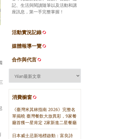
記、生活與閱讀隨筆以及活動和講
座訊息，第一手完整掌握！
活動實況記錄
媒體報導一覽
合作與代言
國
三
消費櫥窗
忌
《臺灣米其林指南 2026》完整名
單揭曉 臺灣餐飲大放異彩，9家餐
廳首獲一星肯定 2家新進二星餐廳
萄
日本威士忌新地標啟動：富良詩