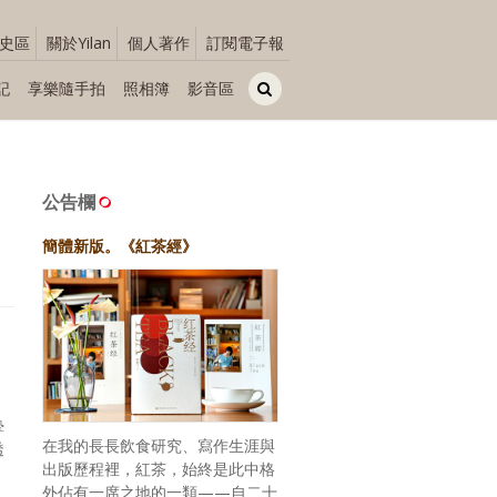
史區
關於Yilan
個人著作
訂閱電子報
記
享樂隨手拍
照相簿
影音區
公告欄
簡體新版。《紅茶經》
摯
在我的長長飲食研究、寫作生涯與
透
出版歷程裡，紅茶，始終是此中格
外佔有一席之地的一類——自二十