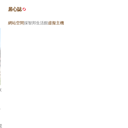
居心誌
網站空間
採智邦生活館
虛擬主機
灰
。
，
從