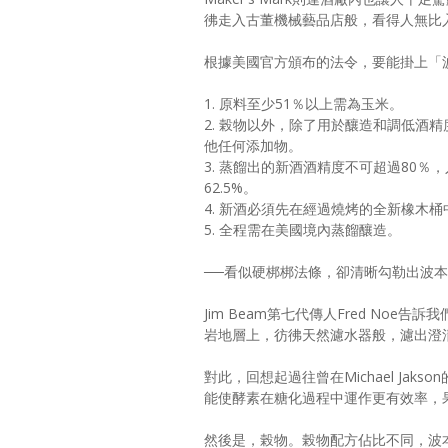
彿走入古董機械藝品店般，看得人無比
根據美國官方頒布的法令，要能掛上「
1. 原料至少51％以上需為玉米。
2. 榖物以外，除了用於釀造和調低酒
他任何添加物。
3. 蒸餾出的新酒酒精度不可超過80％
62.5%。
4. 新酒必須先在經過燒烤的全新橡木
5. 全程需在美國境內蒸餾釀造。
──看似硬梆梆法條，卻清晰勾勒出波
Jim Beam第七代傳人Fred N
岩地層上，彷彿天然濾水器般，濾出澄
對此，回想起過往曾在Michael J
能使酵素在糖化過程中運作更有效率，
然後是，榖物。榖物配方佔比不同，波