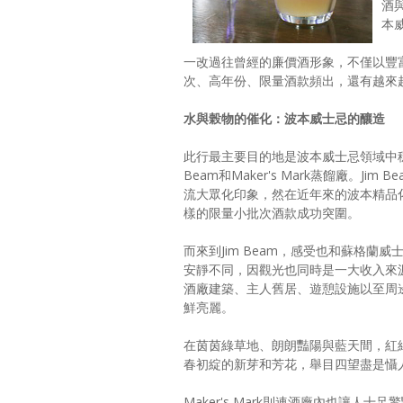
酒
本
一改過往曾經的廉價酒形象，不僅以豐
次、高年份、限量酒款頻出，還有越來
水與榖物的催化：波本威士忌的釀造
此行最主要目的地是波本威士忌領域中穩
Beam和Maker's Mark蒸餾廠。Jim
流大眾化印象，然在近年來的波本精品
樣的限量小批次酒款成功突圍。
而來到Jim Beam，感受也和蘇格蘭
安靜不同，因觀光也同時是一大收入來
酒廠建築、主人舊居、遊憩設施以至周
鮮亮麗。
在茵茵綠草地、朗朗豔陽與藍天間，紅
春初綻的新芽和芳花，舉目四望盡是懾
Maker's Mark則連酒廠內也讓