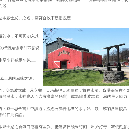
入迷。
波本威士忌」之名，需符合以下幾點規定：
精度的水，不可再加入其
，入桶酒精濃度則不超過
桶中至少熟成兩年以上。
本威士忌的風味之源。
oe告訴我們，身為波本威士忌之鄉，肯塔基得天獨厚處，首在水源。肯塔基位在石
清的淨水；水裡也因而含有豐富的鈣質，成為釀造波本威士忌的最大助力
akson的《威士忌全書》中讀過，流經石灰岩地層的水，鈣、鎂、磷的含量較高
果然在此得證。
本威士忌之香氣口感也有差異。抵達當日晚餐時刻，出於好奇，我們刻意