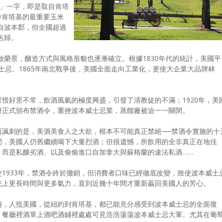
波本」一字，即是取自肯塔
是當時肯塔基的最重要玉米
自波本郡，但全國超過
名歸。
榮景，釀造方式與風格形貌也逐漸確立。根據1830年代的統計，美國平
士忌。1865年南北戰爭後，美國全面走向工業化，更使大企業大品牌林
可惜好景不常，飲酒風氣的極度興盛，引發了清教徒的不滿；1920年，美
府正式頒布禁酒令，重挫波本威士忌業，蒸餾廠被迫一一關閉。
而諷刺的是，美酒美食人之大欲，根本不可能真正禁絕──禁酒令實施的十
間，美國人仍舊繼續喝下大量烈酒；但很遺憾，所飲用的全非真正在地佳
，而是私釀劣酒、以及偷偷進口自加拿大與蘇格蘭的違法私酒……
使1933年，禁酒令終於撤銷，但消費者口味已經徹底改變，致使波本威士
花上更長時間與更多氣力，直到近幾十年間才重新贏回美國人的芳心。
趟，人抵美國，從紐約到肯塔基，都已能充分感受到波本威士忌的全面復
，餐廳裡酒單上酒吧酒鋪裡處處可見浩浩蕩蕩波本威士忌大軍。尤其在葡