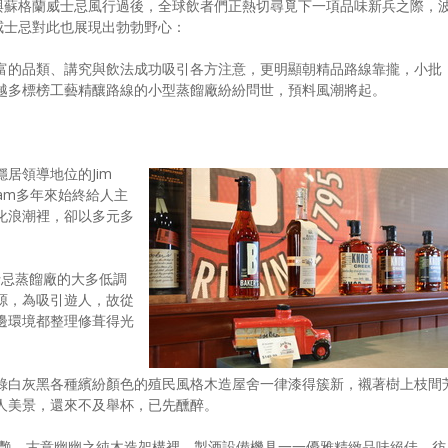
與蘇格蘭威士忌風行過後，全球飲者們正熱切尋覓下一項品味新兵之際，
威士忌對此也展現出勃勃野心：
富的品類、講究與飲法成功吸引各方注意，更明顯朝精品路線靠攏，小批
越多標榜工藝精釀路線的小型蒸餾廠紛紛問世，預料風潮將起。
居領導地位的Jim
 Beam多年來始終給人主
化浪潮裡，卻以多元多
威士忌蒸餾廠的大多低調
源，為吸引遊人，故從
邊環境都整理修葺得光
綠白灰黑各種繽紛顏色的殖民風格木造屋舍一律漆得簇新，襯著樹上枝間
人美景，還來不及舉杯，已先醺醉。
人十足驚艷，古意幽幽之純木造架構裡，製酒設備機具一一優雅精緻品味絕佳，彷