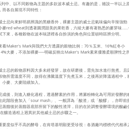
re Craft系列中、以不同榖物為主題的多款波本威士忌。有趣的是，雖說一半以上
，而各自展現不同特性：
威士忌向來鮮明易辨識的黑糖香外，裸麥主題的威士忌氣味偏向辛辣強勁
小麥red wheat則透著圓潤甜美的果乾香，六稜大麥有著熟悉的麥芽味……
試下來，各種榖物在波本味譜裡各自扮演的角色與位置頓時區辨分明。
來看Maker's Mark與我們大方透露的榖物比例：70％玉米、16%紅冬小
14%大麥，不添加裸麥──明確反映出Maker's Mark素來優雅柔順脾性之
。
威士忌的榖物原料因大多未經發芽，故在研磨後，需先加水進行熬煮。且
榖物所需溫度不同，故得在沸騰溫度下先煮玉米，之後再於降溫過程中，
、小麥、大麥陸續加入。
完成後，則進入糖化過程，透過酵素的作用，將澱粉轉化為可用於發酵的
在此階段會加入「sour mash」、一般譯為「酸渣」或「酸醪」，亦即前
忌蒸餾後於蒸餾器底部所留下的酸性渣滓，目的在於調整發酵環境的酸鹼
忌在釀造過程上迥異於其他威士忌的步驟之一。
重要度似乎不高的酵母，在肯塔基明顯更受珍視：各酒廠均標榜代代相承