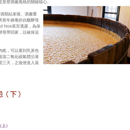
是形塑酒廠風格的關鍵核心。
自禁酒期結束後、酒廠重
房長年嬌養的自釀酵母
d Noe甚至透露，為保
酵母帶回家，以確保這
內瞧，可以看到乳黃色
滾滾二氧化碳氣體沿著
需三天，之後便進入蒸
（上）