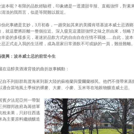
於波本呢？有限的品飲經驗裡，印象總是一逕濃甜辛辣、直截強悍，對素
味清淡的我而言，似是等閒難以親近。
緣份此事總是玄妙，3月初春，一趟突如其來的美國肯塔基波本威士忌酒鄉
旅，就這麼將距離一整個拉近。深入窺見這濃甜強悍之味之所由來，領略
貌丰姿的多樣多元，著迷於品飲方式的自由自在任情不羈後……自此，波本
士忌正式走入我的生活裡，成為居家日常酒飲不可或缺的一員，難捨難離
藝復興：波本威士忌的前世今生
藏在這醇美酒液背後的曲折故事觸動：
紀自不列顛群島渡海來到新大陸的蘇格蘭與愛爾蘭移民。他們不僅帶來蒸
以適合當地風土季候的裸麥、大麥、小麥、玉米等在地榖物釀造威士忌。
居賓夕法尼亞州一帶製
三州聯邦政府為籌措軍
抗稅未果，只好往西逃
米為主要原料繼續釀造