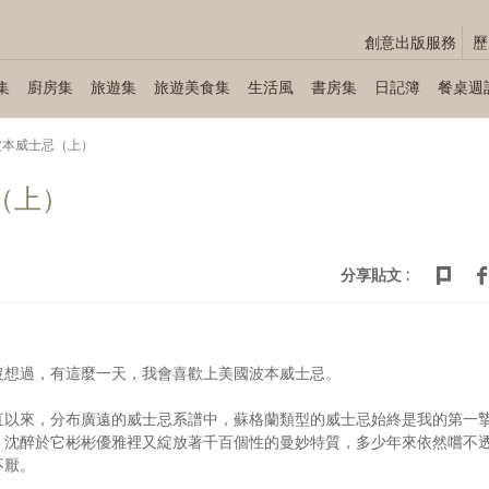
創意出版服務
歷
集
廚房集
旅遊集
旅遊美食集
生活風
書房集
日記簿
餐桌週
波本威士忌（上）
（上）
分享貼文 :
沒想過，有這麼一天，我會喜歡上美國波本威士忌。
直以來，分布廣遠的威士忌系譜中，蘇格蘭類型的威士忌始終是我的第一
。沈醉於它彬彬優雅裡又綻放著千百個性的曼妙特質，多少年來依然嚐不
不厭。