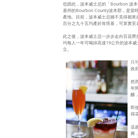
也因此，波本威士忌的「Bourbon 
基州的Bourbon County波本郡，
產地。目前，波本威士忌雖不見得都來
百分之九十五均產於肯塔基，可算實至
此之後，波本威士忌一步步走向百花齊放
均每人一年可喝掉高達19公升的波本威
立。
只
政
然
年
釀
即
得
這
興