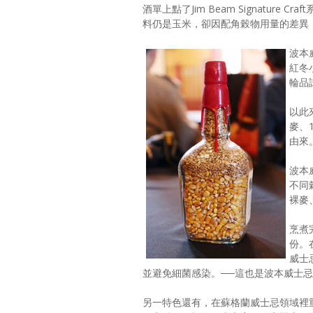
酒單上點了Jim Beam Signatu
料仍是玉米，卻因配角榖物用量的差異
波本
紅冬
輪品
以此
麥、
由來
波本
不同
裸麥
烹煮
份。
威士
並避免細菌感染。──這也是波本威士
另一特色還有，在蘇格蘭威士忌領域裡