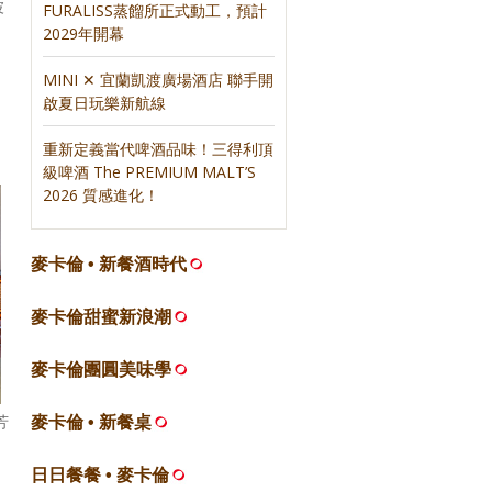
波
FURALISS蒸餾所正式動工，預計
2029年開幕
MINI ✕ 宜蘭凱渡廣場酒店 聯手開
啟夏日玩樂新航線
重新定義當代啤酒品味！三得利頂
級啤酒 The PREMIUM MALT’S
2026 質感進化！
麥卡倫 • 新餐酒時代
麥卡倫甜蜜新浪潮
麥卡倫團圓美味學
芳
麥卡倫 • 新餐桌
日日餐餐 • 麥卡倫