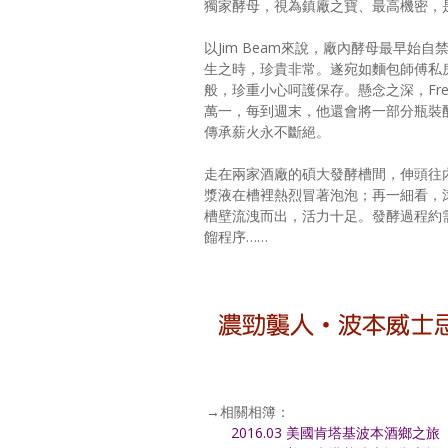
獨家酵母，視為鎮廠之寶、最高機密，
以Jim Beam來說，廠內酵母最早始
生之時，珍貴非常。遂宛如麵包師傅私
般，珍重小心呵護保存。懸念之深，Fre
萬一，每到週末，他還會將一部分瓶裝
傳承薪火永不斷絕。
走在兩家酒廠的碩大發酵槽間，伸頭往
漿液在槽裡熱烈冒著泡泡；再一細看，
槽壁流洩而出，活力十足。發酵過程約
餾程序……
→相關相簿：
2016.03 美國肯塔基波本酒鄉之旅