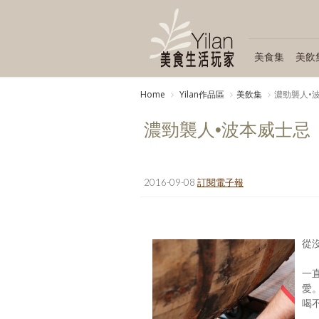
美食集
美飲
Home
Yilan作品區
美飲集
濃勁襲人•
濃勁襲人•波本威士忌
2016-09-08
訂閱電子報
從
一
愛
喝