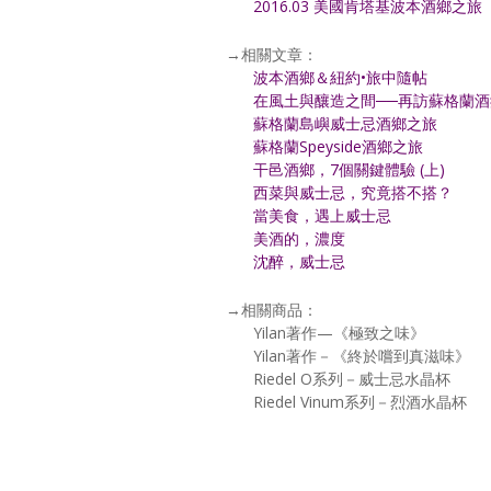
2016.03 美國肯塔基波本酒鄉之旅
→相關文章：
波本酒鄉＆紐約•旅中隨帖
在風土與釀造之間──再訪蘇格蘭酒
蘇格蘭島嶼威士忌酒鄉之旅
蘇格蘭Speyside酒鄉之旅
干邑酒鄉，7個關鍵體驗 (上)
西菜與威士忌，究竟搭不搭？
當美食，遇上威士忌
美酒的，濃度
沈醉，威士忌
→相關商品：
Yilan著作—《極致之味》
Yilan著作－《終於嚐到真滋味》
Riedel O系列－威士忌水晶杯
Riedel Vinum系列－烈酒水晶杯