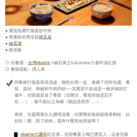
● 番茄魚露打拋葉炒牛肉
● 青蔥蝦米秀珍菇
燒豆皮
●
絲瓜湯
● 糙米飯
◎ 佐餐酒：
台灣Akame
X威石東之Kabavane六週年淡紅酒
◎ 餐後甜點：情人果
同事家打拋葉長得茂盛，慨然分我一盆，遂摘了些與魚露、番
茄、蒜頭、辣椒和牛肉同炒──其實差不多就是一般所稱的打
拋牛，但因還是放了番茄（沒辦法，番茄控就是忍不
住……），遂不敢以之為稱（聽說是死罪……）。
果然，生葉聞著比九層塔淡雅，但實際炒後卻頗噴香夠味，好
好吃！嗯，除了炒肉，還有什麼其他用途嗎？
Akame六週年
紀念酒，先前餐宴上喝已覺宜人，這會兒家