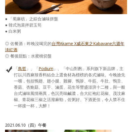
● 「蜀麻枋」之綜合滷味拼盤
● 韓式泡菜拌碧玉筍
● 白米粥
◎ 佐餐酒：昨晚沒喝完的
台灣Akame X威石東之Kabavane六週年
淡紅酒
◎ 餐後甜點：水蜜桃切盤
「
鳥哲
」、「
Podium
」、「中山對酌」系列旗下新品牌，主
打以川西麻辣香料結合上選食材為標榜的各式滷味。今晚搶先
一嚐，包括鴨翅、翅小腿、雞腳、鴨胗、牛筋、牛肚、鴨舌、
香菇、杏鮑菇、豆干、滷蛋、花生等豐盛澎湃十二種，與一般
台式滷味風情兩異，色沉亮味鹹濃，合大紅袍紅花椒、茂汶麻
椒、青花椒三椒之活潑麻勁，佐粥好、下酒更佳，令人禁不住
一杯接一杯，大醉！
2021.06.10（四）午餐