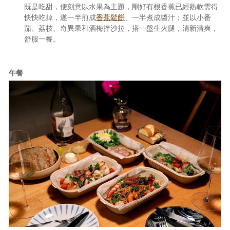
既是吃甜，便刻意以水果為主題，剛好有根香蕉已經熟軟需得
快快吃掉，遂一半煎成
香蕉鬆餅
、一半煮成醬汁；並以小番
茄、荔枝、奇異果和酒梅拌沙拉，搭一盤生火腿，清新清爽，
舒服一餐。
午餐