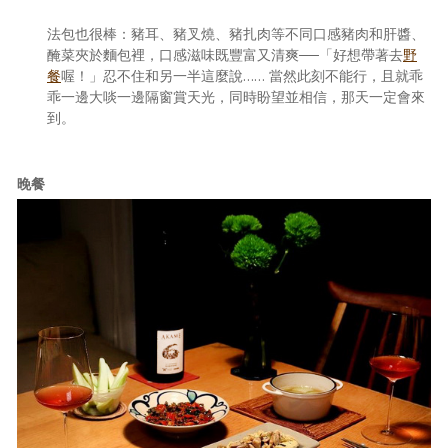
法包也很棒：豬耳、豬叉燒、豬扎肉等不同口感豬肉和肝醬、
醃菜夾於麵包裡，口感滋味既豐富又清爽──「好想帶著去
野
餐
喔！」忍不住和另一半這麼說…… 當然此刻不能行，且就乖
乖一邊大啖一邊隔窗賞天光，同時盼望並相信，那天一定會來
到。
晚餐