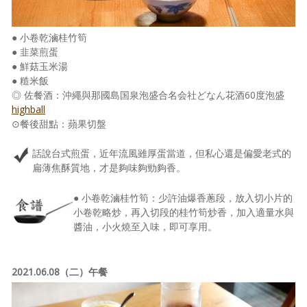
● 小卷乾滷桂竹筍
● 韭菜煎蛋
● 鮮菇玉米湯
● 糙米飯
◎ 佐餐酒：沖繩與那國島国泉泡盛合名会社どなん花酒60度泡盛
highball
⊙餐後甜點：蘋果切盤
話說台式煎蛋，近年流風雖厚蛋當道，但私心還是偏愛老式的
扁薄焦酥質地，才是夠味夠勁夠香。
● 小卷乾滷桂竹筍：少許油爆香蔥段，放入切小片的
小卷乾略炒，再入切段的桂竹筍炒香，加入適量水與
醬油，小火燒至入味，即可享用。
2021.06.08（二）午餐