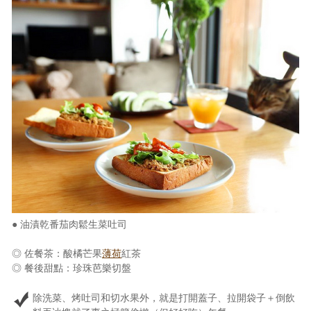
● 油漬乾番茄肉鬆生菜吐司
◎ 佐餐茶：酸橘芒果
薄荷
紅茶
◎ 餐後甜點：珍珠芭樂切盤
除洗菜、烤吐司和切水果外，就是打開蓋子、拉開袋子＋倒飲