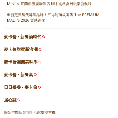
MINI ✕ 宜蘭凱渡廣場酒店 聯手開啟夏日玩樂新航線
重新定義當代啤酒品味！三得利頂級啤酒 The PREMIUM
MALT’S 2026 質感進化！
麥卡倫 • 新餐酒時代
麥卡倫甜蜜新浪潮
麥卡倫團圓美味學
麥卡倫 • 新餐桌
日日餐餐 • 麥卡倫
居心誌
網站空間
採智邦生活館
虛擬主機