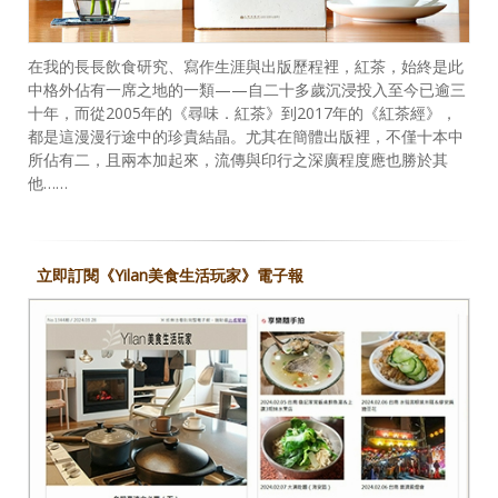
在我的長長飲食研究、寫作生涯與出版歷程裡，紅茶，始終是此
中格外佔有一席之地的一類——自二十多歲沉浸投入至今已逾三
十年，而從2005年的《尋味．紅茶》到2017年的《紅茶經》，
都是這漫漫行途中的珍貴結晶。尤其在簡體出版裡，不僅十本中
所佔有二，且兩本加起來，流傳與印行之深廣程度應也勝於其
他……
立即訂閱《Yilan美食生活玩家》電子報