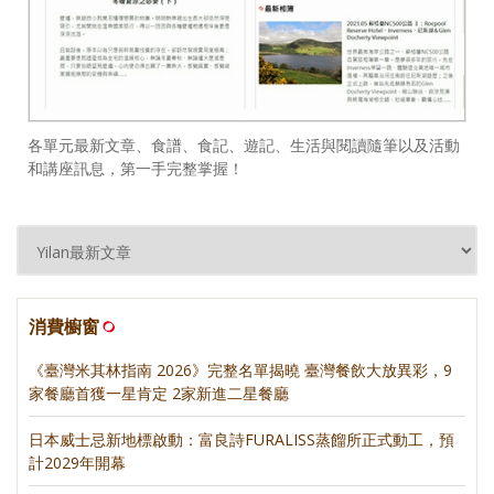
各單元最新文章、食譜、食記、遊記、生活與閱讀隨筆以及活動
和講座訊息，第一手完整掌握！
消費櫥窗
《臺灣米其林指南 2026》完整名單揭曉 臺灣餐飲大放異彩，9
家餐廳首獲一星肯定 2家新進二星餐廳
日本威士忌新地標啟動：富良詩FURALISS蒸餾所正式動工，預
計2029年開幕