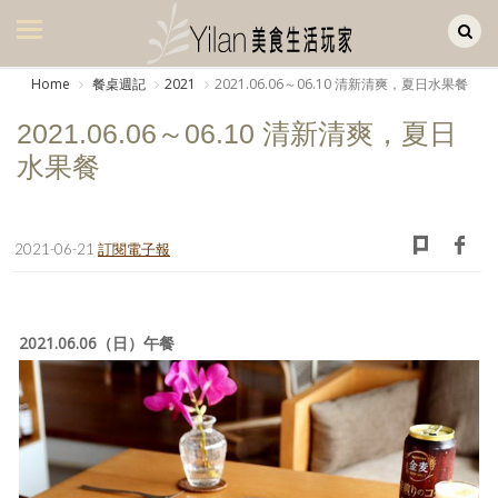
Yilan作品區
美食集
Home
餐桌週記
2021
2021.06.06～06.10 清新清爽，夏日水果餐
美飲集
2021.06.06～06.10 清新清爽，夏日
廚房集
水果餐
旅遊集
旅遊美食集
2021-06-21
訂閱電子報
生活風
書房集
2021.06.06（日）午餐
日記簿
餐桌週記
享樂隨手拍