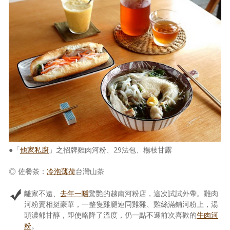
●「
他家私廚
」之招牌雞肉河粉、29法包、楊枝甘露
◎ 佐餐茶：
冷泡
薄荷
台灣山茶
離家不遠、
去年一嚐
驚艷的越南河粉店，這次試試外帶。雞肉
河粉賣相挺豪華，一整隻雞腿連同雞雜、雞絲滿鋪河粉上，湯
頭濃郁甘醇，即使略降了溫度，仍一點不遜前次喜歡的
牛肉河
粉
。