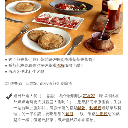
照相簿
影音區
創意出版服務
歷史區
關於Yilan
● 奶油煎香蕉七榖紅茶鬆餅佐蜂蜜檸檬藍莓香蕉醬汁
個人著作
● 番茄荔枝奇異果沙拉佐桑椹
酒梅
橄欖油醋汁
● 西班牙伊比利生火腿
活動實況記錄
◎ 佐餐酒：日本Suntory深煎金麥啤酒
媒體報導一覽
連日外送大餐（──話說，為什麼明明人
宅在家
，吃得卻比在
合作與代言
外趴趴走時更澎湃豐盛大飽呢？），想來點簡單療癒食，生就
一副台味肚腸如我，滿腦子饞的都是
鹹粥
、
炒米粉
這類家常料
訂閱電子報
理，另一半卻說，要吃甜甜的
鬆餅
……欸～果然
甜點控
想的就
是不一樣，但老爺點菜，煮婦也只好乖乖接招。