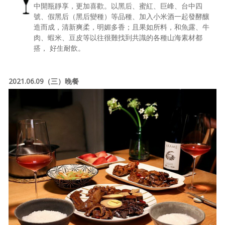
中開瓶靜享，更加喜歡。以黑后、蜜紅、巨峰、台中四
號、假黑后（黑后變種）等品種、加入小米酒一起發酵釀
造而成，清新爽柔，明媚多香；且果如所料，和魚露、牛
肉、蝦米、豆皮等以往很難找到共識的各種山海素材都
搭， 好生耐飲。
2021.06.09（三）晚餐