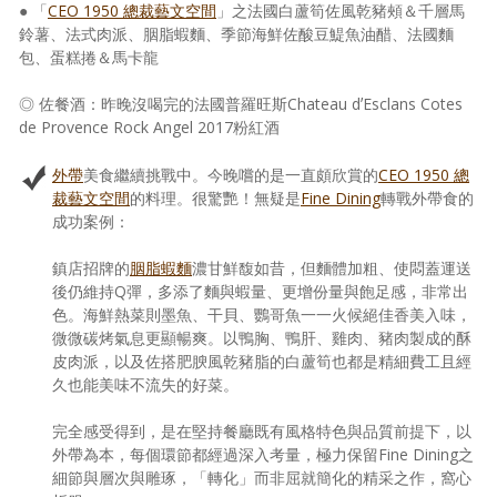
● 「
CEO 1950 總裁藝文空間
」之法國白蘆筍佐風乾豬頰＆千層馬
鈴薯、法式肉派、胭脂蝦麵、季節海鮮佐酸豆鯷魚油醋、法國麵
包、蛋糕捲＆馬卡龍
◎ 佐餐酒：昨晚沒喝完的法國普羅旺斯Chateau dʼEsclans Cotes
de Provence Rock Angel 2017粉紅酒
外帶
美食繼續挑戰中。今晚嚐的是一直頗欣賞的
CEO 1950 總
裁藝文空間
的料理。很驚艷！無疑是
Fine Dining
轉戰外帶食的
成功案例：
鎮店招牌的
胭脂蝦麵
濃甘鮮馥如昔，但麵體加粗、使悶蓋運送
後仍維持Q彈，多添了麵與蝦量、更增份量與飽足感，非常出
色。海鮮熱菜則墨魚、干貝、鸚哥魚一一火候絕佳香美入味，
微微碳烤氣息更顯暢爽。以鴨胸、鴨肝、雞肉、豬肉製成的酥
皮肉派，以及佐搭肥腴風乾豬脂的白蘆筍也都是精細費工且經
久也能美味不流失的好菜。
完全感受得到，是在堅持餐廳既有風格特色與品質前提下，以
外帶為本，每個環節都經過深入考量，極力保留Fine Dining之
細節與層次與雕琢，「轉化」而非屈就簡化的精采之作，窩心