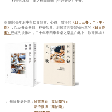
料丟冰塊就了事之極簡偷懶（但好好吃）午餐。
※ 關於長年廚事與飲食領會、心得、體悟的
《日日三餐，早 ‧ 午 ‧
晚》
，以及餐食器皿、杯壺飲具、廚房道具等器物分享的
《日日物
事》
已經先後推出，二十年來四季餐桌之樂盡在此中，歡迎捧場！
→
每日餐桌分享：
臉書專頁「葉怡蘭Yilan」
每日餐桌分享：
新浪微博「葉怡蘭」
每日餐桌分享：
Instagram