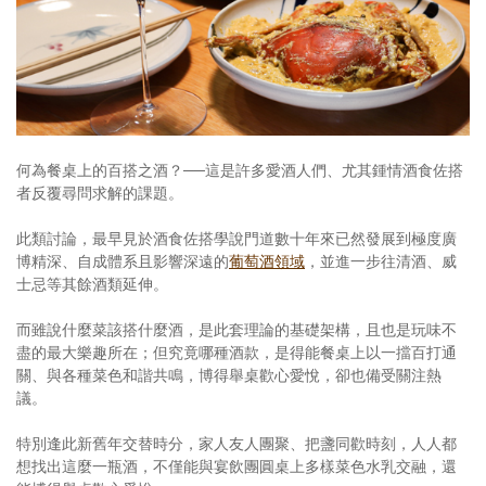
照相簿
影音區
創意出版服務
歷史區
何為餐桌上的百搭之酒？──這是許多愛酒人們、尤其鍾情酒食佐搭
者反覆尋問求解的課題。
關於Yilan
此類討論，最早見於酒食佐搭學說門道數十年來已然發展到極度廣
個人著作
博精深、自成體系且影響深遠的
葡萄酒領域
，並進一步往清酒、威
士忌等其餘酒類延伸。
活動實況記錄
而雖說什麼菜該搭什麼酒，是此套理論的基礎架構，且也是玩味不
媒體報導一覽
盡的最大樂趣所在；但究竟哪種酒款，是得能餐桌上以一擋百打通
關、與各種菜色和諧共鳴，博得舉桌歡心愛悅，卻也備受關注熱
合作與代言
議。
訂閱電子報
特別逢此新舊年交替時分，家人友人團聚、把盞同歡時刻，人人都
想找出這麼一瓶酒，不僅能與宴飲團圓桌上多樣菜色水乳交融，還