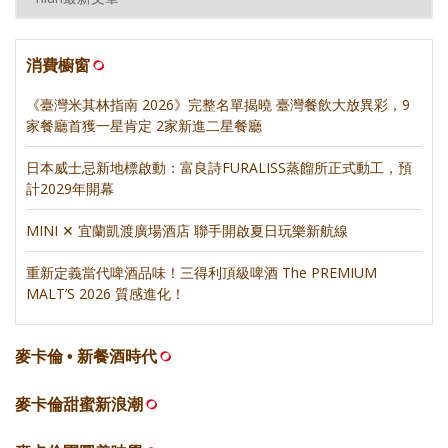
消費櫥窗
《臺灣米其林指南 2026》完整名單揭曉 臺灣餐飲大放異彩，9
家餐廳首獲一星肯定 2家新進二星餐廳
日本威士忌新地標啟動：富良詩FURALISS蒸餾所正式動工，預
計2029年開幕
MINI ✕ 宜蘭凱渡廣場酒店 聯手開啟夏日玩樂新航線
重新定義當代啤酒品味！三得利頂級啤酒 The PREMIUM
MALT’S 2026 質感進化！
麥卡倫 • 新餐酒時代
麥卡倫甜蜜新浪潮