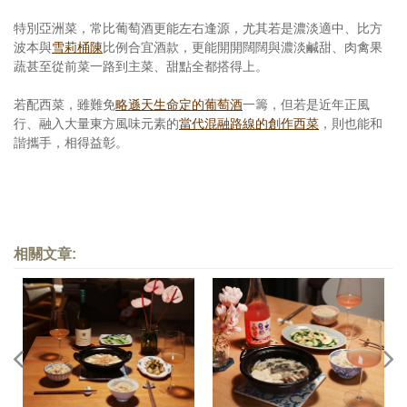
特別亞洲菜，常比葡萄酒更能左右逢源，尤其若是濃淡適中、比方
波本與
雪莉桶陳
比例合宜酒款，更能開開闊闊與濃淡鹹甜、肉禽果
蔬甚至從前菜一路到主菜、甜點全都搭得上。
若配西菜，雖難免
略遜天生命定的葡萄酒
一籌，但若是近年正風
行、融入大量東方風味元素的
當代混融路線的創作西菜
，則也能和
諧攜手，相得益彰。
相關文章: