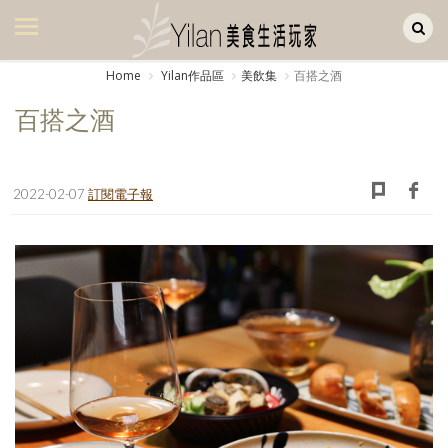
Yilan作品區
美食集
Home
Yilan作品區
美飲集
百搭之酒
美飲集
百搭之酒
廚房集
旅遊集
2022-02-07
訂閱電子報
旅遊美食集
生活風
書房集
日記簿
餐桌週記
享樂隨手拍