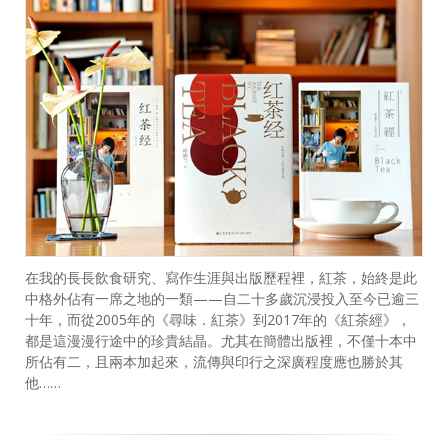
在我的長長飲食研究、寫作生涯與出版歷程裡，紅茶，始終是此
中格外佔有一席之地的一類——自二十多歲沉浸投入至今已逾三
十年，而從2005年的《尋味．紅茶》到2017年的《紅茶經》，
都是這漫漫行途中的珍貴結晶。尤其在簡體出版裡，不僅十本中
所佔有二，且兩本加起來，流傳與印行之深廣程度應也勝於其
他……