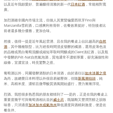
以及近年我頗愛好、普遍釀得清雅的新一代
日本紅酒
，常能相對寬
廣。
加烈酒雖非國內市場主流，但個人其實蠻偏愛西班牙Fino與
Manzanilla雪莉酒，口感爽利有骨幹，佐餐效果挺好，特別後者比
前者還多幾分優雅，更加合味。
然後，值得一提是近年風起雲湧、且在我的餐桌上佔比越高的
自然
酒
，其中幾種類型，比方經長時間浸皮發酵的橘酒，選用皮薄色淡
的品種或黑白葡萄混釀或縮短萃取時間釀成的Claire淡紅酒，以及瓶
中發酵的Pét-Nat自然氣泡酒，質地通常不濃郁厚重，卻充滿個性和
線條，宜濃宜淡，時見驚艷之搭。
葡萄酒以外，同屬發酵酒類的日本清酒，由於過往以
如水淡麗之境
為尚，故總覺日本料理以外很容易被壓倒，但隨
新風潮抬頭
，純
米、高精米度、濃郁且微帶酸質酒風開始盛行，潛力漸漸浮現。
烈酒。我想很多熟悉我的朋友都猜到了──是的，正是在我的餐桌上
重要度幾乎可與葡萄酒相比並的
威士忌
，既陽剛又豐潤芳醇之韻致
味香，只消適度
加冰加水或氣泡水
降低濃度與酒精刺激度，便是佐
餐良伴。