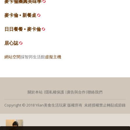
麥卡倫團圓美味學
麥卡倫 • 新餐桌
日日餐餐 • 麥卡倫
居心誌
網站空間
採智邦生活館
虛擬主機
關於本站
∣
隱私權保護
∣
廣告與合作
∣
聯絡我們
Copyright © 2018 Yilan美食生活玩家 版權所有 未經授權禁止轉貼或節錄