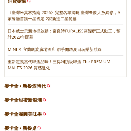
消費櫥窗
《臺灣米其林指南 2026》完整名單揭曉 臺灣餐飲大放異彩，9
家餐廳首獲一星肯定 2家新進二星餐廳
日本威士忌新地標啟動：富良詩FURALISS蒸餾所正式動工，預
計2029年開幕
MINI ✕ 宜蘭凱渡廣場酒店 聯手開啟夏日玩樂新航線
重新定義當代啤酒品味！三得利頂級啤酒 The PREMIUM
MALT’S 2026 質感進化！
麥卡倫 • 新餐酒時代
麥卡倫甜蜜新浪潮
麥卡倫團圓美味學
麥卡倫 • 新餐桌