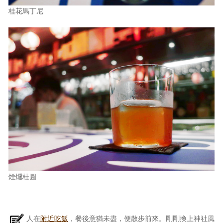
桂花馬丁尼
煙燻桂圓
人在
附近吃飯
，餐後意猶未盡，便散步前來。剛剛換上神社風