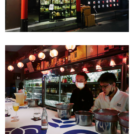
照相簿
影音區
創意出版服務
歷史區
關於Yilan
個人著作
活動實況記錄
媒體報導一覽
合作與代言
訂閱電子報