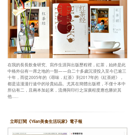
在我的長長飲食研究、寫作生涯與出版歷程裡，紅茶，始終是此
中格外佔有一席之地的一類——自二十多歲沉浸投入至今已逾三
十年，而從2005年的《尋味．紅茶》到2017年的《紅茶經》，
都是這漫漫行途中的珍貴結晶。尤其在簡體出版裡，不僅十本中
所佔有二，且兩本加起來，流傳與印行之深廣程度應也勝於其
他……
立即訂閱《Yilan美食生活玩家》電子報