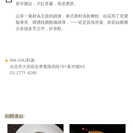
新年陳設，大紅喜慶，很是應景。
以單一素材為主題的調酒，泰式香料清新爽勁、桂花馬丁尼濃
馥香美、煙燻桂圓飽滿雄渾，一一皆是質地澄澈、卻是結構層
次多端多芳之作，好喜歡。
WA-SHU和酒
台北市大安區忠孝東路四段101巷39號A2
02-2771-4240
相關連結: