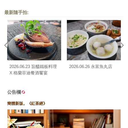
最新隨手拍:
2026.06.23 旨醞鐵板料理
2026.06.26 永富魚丸店
X 格蘭菲迪餐酒饗宴
公告欄
簡體新版。《紅茶經》