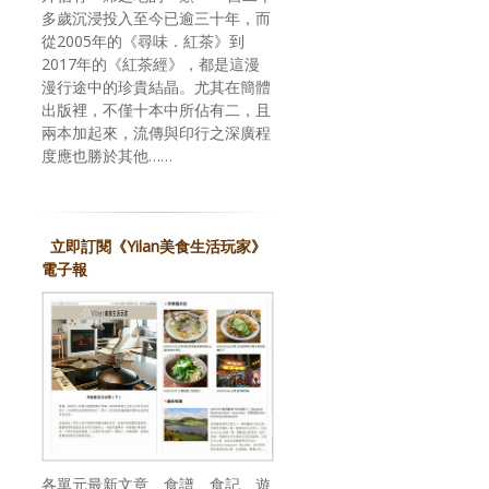
多歲沉浸投入至今已逾三十年，而
從2005年的《尋味．紅茶》到
2017年的《紅茶經》，都是這漫
漫行途中的珍貴結晶。尤其在簡體
出版裡，不僅十本中所佔有二，且
兩本加起來，流傳與印行之深廣程
度應也勝於其他……
立即訂閱《Yilan美食生活玩家》
電子報
各單元最新文章、食譜、食記、遊