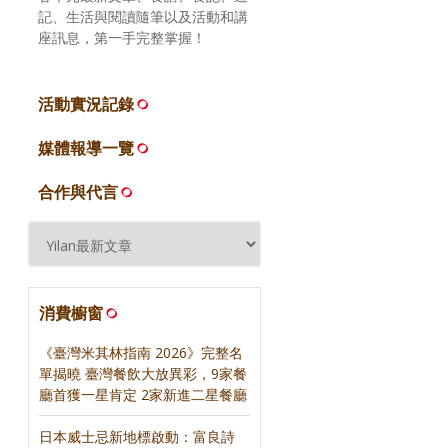
記、生活與閱讀隨筆以及活動和講
座訊息，第一手完整掌握！
活動實況記錄
媒體報導一覽
合作與代言
消費櫥窗
《臺灣米其林指南 2026》完整名
單揭曉 臺灣餐飲大放異彩，9家餐
廳首獲一星肯定 2家新進二星餐廳
日本威士忌新地標啟動：富良詩