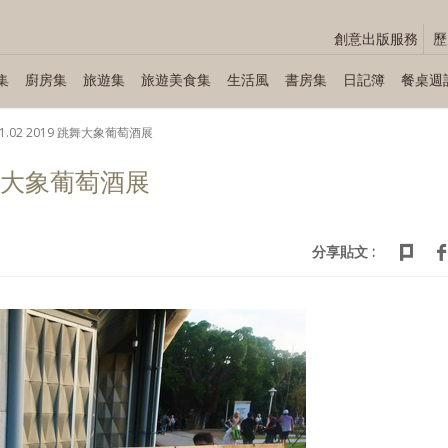
創意出版服務
歷
集
廚房集
旅遊集
旅遊美食集
生活風
書房集
日記簿
餐桌週
.11.02 2019 跳舞大象葡萄酒展
9 跳舞大象葡萄酒展
分享貼文 :