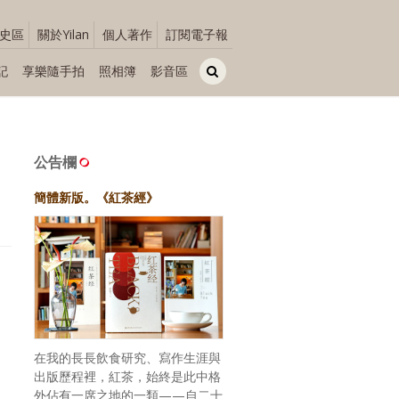
史區
關於Yilan
個人著作
訂閱電子報
記
享樂隨手拍
照相簿
影音區
公告欄
簡體新版。《紅茶經》
在我的長長飲食研究、寫作生涯與
出版歷程裡，紅茶，始終是此中格
外佔有一席之地的一類——自二十