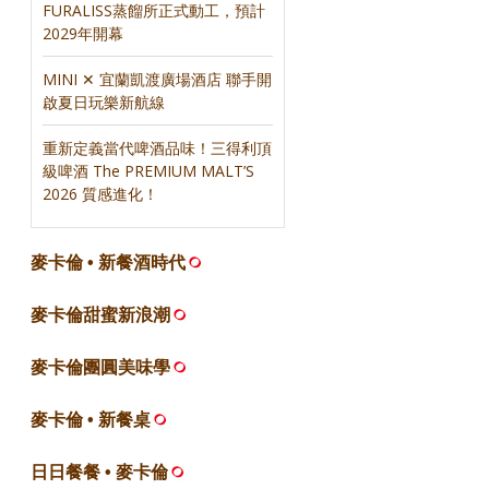
FURALISS蒸餾所正式動工，預計
2029年開幕
MINI ✕ 宜蘭凱渡廣場酒店 聯手開
啟夏日玩樂新航線
重新定義當代啤酒品味！三得利頂
級啤酒 The PREMIUM MALT’S
2026 質感進化！
麥卡倫 • 新餐酒時代
麥卡倫甜蜜新浪潮
麥卡倫團圓美味學
麥卡倫 • 新餐桌
日日餐餐 • 麥卡倫