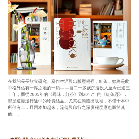
在我的長長飲食研究、寫作生涯與出版歷程裡，紅茶，始終是此
中格外佔有一席之地的一類——自二十多歲沉浸投入至今已逾三
十年，而從2005年的《尋味．紅茶》到2017年的《紅茶經》，
都是這漫漫行途中的珍貴結晶。尤其在簡體出版裡，不僅十本中
所佔有二，且兩本加起來，流傳與印行之深廣程度應也勝於其
他……