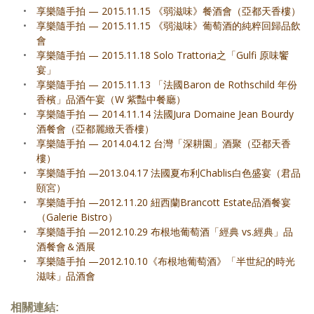
•
享樂隨手拍 — 2015.11.15 《弱滋味》餐酒會（亞都天香樓）
•
享樂隨手拍 — 2015.11.15 《弱滋味》葡萄酒的純粹回歸品飲
會
•
享樂隨手拍 — 2015.11.18 Solo Trattoria之「Gulfi 原味饗
宴」
•
享樂隨手拍 — 2015.11.13 「法國Baron de Rothschild 年份
香檳」品酒午宴（W 紫豔中餐廳）
•
享樂隨手拍 — 2014.11.14 法國Jura Domaine Jean Bourdy
酒餐會（亞都麗緻天香樓）
•
享樂隨手拍 — 2014.04.12 台灣「深耕園」酒聚（亞都天香
樓）
•
享樂隨手拍 —2013.04.17 法國夏布利Chablis白色盛宴（君品
頤宮）
•
享樂隨手拍 —2012.11.20 紐西蘭Brancott Estate品酒餐宴
（Galerie Bistro）
•
享樂隨手拍 —2012.10.29 布根地葡萄酒「經典 vs.經典」品
酒餐會＆酒展
•
享樂隨手拍 —2012.10.10《布根地葡萄酒》「半世紀的時光
滋味」品酒會
相關連結: