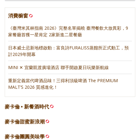
消費櫥窗
《臺灣米其林指南 2026》完整名單揭曉 臺灣餐飲大放異彩，9
家餐廳首獲一星肯定 2家新進二星餐廳
日本威士忌新地標啟動：富良詩FURALISS蒸餾所正式動工，預
計2029年開幕
MINI ✕ 宜蘭凱渡廣場酒店 聯手開啟夏日玩樂新航線
重新定義當代啤酒品味！三得利頂級啤酒 The PREMIUM
MALT’S 2026 質感進化！
麥卡倫 • 新餐酒時代
麥卡倫甜蜜新浪潮
麥卡倫團圓美味學