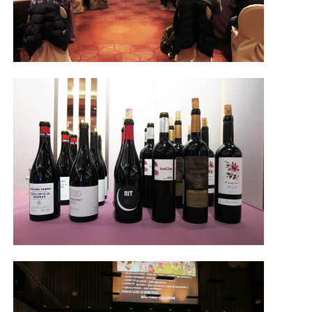
照相簿
影音區
創意出版服務
歷史區
關於Yilan
個人著作
活動實況記錄
媒體報導一覽
合作與代言
訂閱電子報