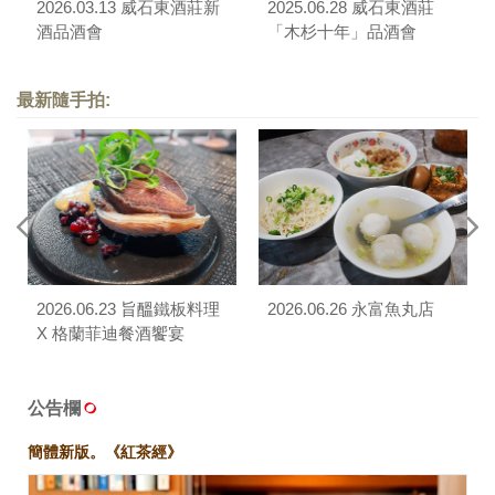
2026.03.13 威石東酒莊新
2025.06.28 威石東酒莊
酒品酒會
「木杉十年」品酒會
最新隨手拍:
2026.06.23 旨醞鐵板料理
2026.06.26 永富魚丸店
X 格蘭菲迪餐酒饗宴
公告欄
簡體新版。《紅茶經》