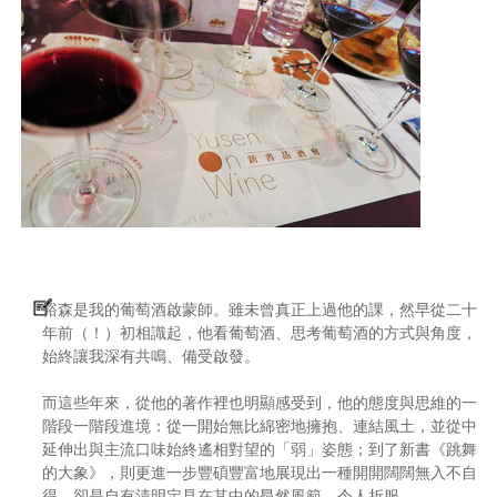
裕森是我的葡萄酒啟蒙師。雖未曾真正上過他的課，然早從二十
年前（！）初相識起，他看葡萄酒、思考葡萄酒的方式與角度，
始終讓我深有共鳴、備受啟發。
而這些年來，從他的著作裡也明顯感受到，他的態度與思維的一
階段一階段進境：從一開始無比綿密地擁抱、連結風土，並從中
延伸出與主流口味始終遙相對望的「弱」姿態；到了新書《跳舞
的大象》，則更進一步豐碩豐富地展現出一種開開闊闊無入不自
得，卻是自有清明定見在其中的昂然風範，令人折服。