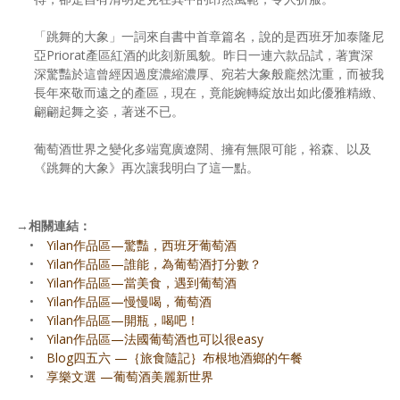
「跳舞的大象」一詞來自書中首章篇名，說的是西班牙加泰隆尼
亞Priorat產區紅酒的此刻新風貌。昨日一連六款品試，著實深
深驚豔於這曾經因過度濃縮濃厚、宛若大象般龐然沈重，而被我
長年來敬而遠之的產區，現在，竟能婉轉綻放出如此優雅精緻、
翩翩起舞之姿，著迷不已。
葡萄酒世界之變化多端寬廣遼闊、擁有無限可能，裕森、以及
《跳舞的大象》再次讓我明白了這一點。
→
相關連結：
•
Yilan作品區—驚豔，西班牙葡萄酒
•
Yilan作品區—誰能，為葡萄酒打分數？
•
Yilan作品區—當美食，遇到葡萄酒
•
Yilan作品區—慢慢喝，葡萄酒
•
Yilan作品區—開瓶，喝吧！
•
Yilan作品區—法國葡萄酒也可以很easy
•
Blog四五六 —｛旅食隨記｝布根地酒鄉的午餐
•
享樂文選 —葡萄酒美麗新世界