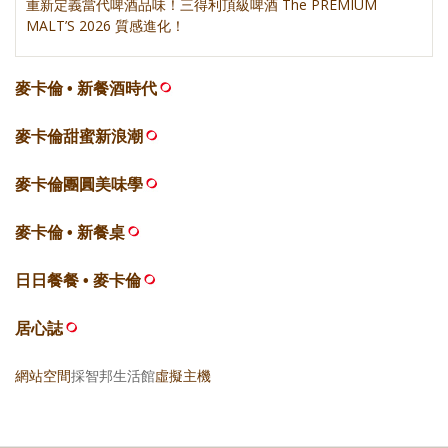
重新定義當代啤酒品味！三得利頂級啤酒 The PREMIUM
MALT’S 2026 質感進化！
麥卡倫 • 新餐酒時代
麥卡倫甜蜜新浪潮
麥卡倫團圓美味學
麥卡倫 • 新餐桌
日日餐餐 • 麥卡倫
居心誌
網站空間
採智邦生活館
虛擬主機