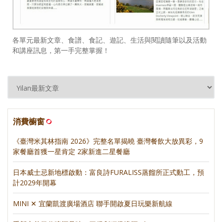
各單元最新文章、食譜、食記、遊記、生活與閱讀隨筆以及活動
和講座訊息，第一手完整掌握！
消費櫥窗
《臺灣米其林指南 2026》完整名單揭曉 臺灣餐飲大放異彩，9
家餐廳首獲一星肯定 2家新進二星餐廳
日本威士忌新地標啟動：富良詩FURALISS蒸餾所正式動工，預
計2029年開幕
MINI ✕ 宜蘭凱渡廣場酒店 聯手開啟夏日玩樂新航線