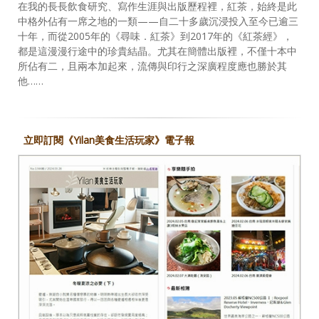
在我的長長飲食研究、寫作生涯與出版歷程裡，紅茶，始終是此
中格外佔有一席之地的一類——自二十多歲沉浸投入至今已逾三
十年，而從2005年的《尋味．紅茶》到2017年的《紅茶經》，
都是這漫漫行途中的珍貴結晶。尤其在簡體出版裡，不僅十本中
所佔有二，且兩本加起來，流傳與印行之深廣程度應也勝於其
他……
立即訂閱《Yilan美食生活玩家》電子報