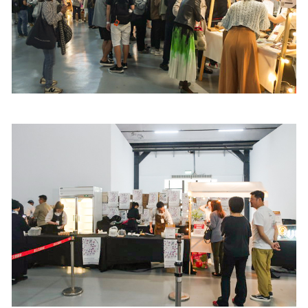
照相簿
影音區
創意出版服務
歷史區
關於Yilan
個人著作
活動實況記錄
媒體報導一覽
合作與代言
訂閱電子報