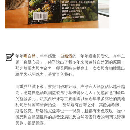
年年
喝自然
，年年感受，
自然酒
的一年年邁進與變化。今年主
題「直擊心靈」，確乎說出了我多年來著迷於自然酒的原因：
那奔放張力與生命力，卻又同時在餐桌上一次次與食物撞擊出
紛呈火花的魅力，著實直入我心。
而重點品試下來，察覺到優雅細緻、爽淨宜人酒款佔比越來越
高，應是自然酒風潮益發風行草偃普及之因；另也留意到產區
的益發多元，法義西班牙等主要產國以至近年漸多露臉的奧地
利匈牙利葡萄牙喬治亞……當然還有台灣之外，其餘如希臘、
斯洛伐克、斯洛維尼亞等也一一現身，且都有出色表現，從中
感受到自然酒世界的越發遼廣以及自然酒愛好者的開闊視野和
興趣，很是歡喜。