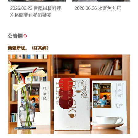
2026.06.23 旨醞鐵板料理
2026.06.26 永富魚丸店
X 格蘭菲迪餐酒饗宴
公告欄
簡體新版。《紅茶經》