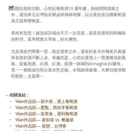
別開生面的活動。心世紀葡萄酒10 週年慶，熱熱鬧鬧酒展之
外，還找來北台灣知名辦桌師傅林明燦，以台菜佐搭法國葡萄酒
為主題舉辦晚宴。
果然有意思！雖說採訪場合不只一次見面，卻是首度吃到阿燦師
的料理，直率樸實古早味，好生爽快。
尤其酒友們齊聚一堂，既定酒單之外，還有好多天外飛來共襄盛
舉各路好酒不斷上桌。有趣的是，心世紀選酒上一貫優雅清新風
格，從氣泡酒、白酒、紅酒、甜酒一路喝到Armagnac白蘭地，
竟一一都能成功與台菜水乳交融，令我頗得啟發。大夥兒縱情暢
吃歡飲，太盡興∼
→
相關連結：
•
Yilan作品區—當中菜，遇上葡萄酒
•
Yilan作品區—驚豔，西班牙葡萄酒
•
Yilan作品區—當美食，遇到葡萄酒
•
Yilan作品區— 家廚菜 vs. 餐廳菜
•
Yilan作品區— 留戀，台灣香