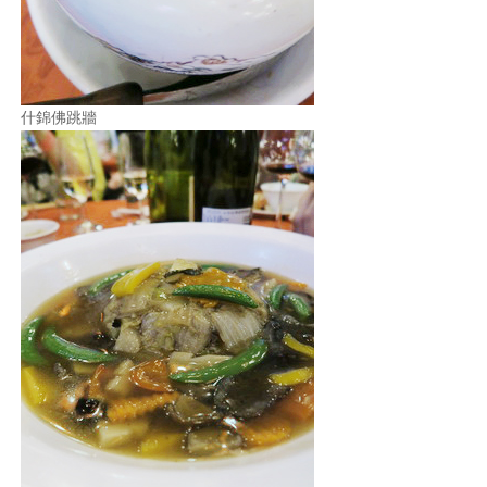
什錦佛跳牆