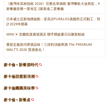
《臺灣米其林指南 2026》完整名單揭曉 臺灣餐飲大放異彩，9
家餐廳首獲一星肯定 2家新進二星餐廳
日本威士忌新地標啟動：富良詩FURALISS蒸餾所正式動工，預
計2029年開幕
MINI ✕ 宜蘭凱渡廣場酒店 聯手開啟夏日玩樂新航線
重新定義當代啤酒品味！三得利頂級啤酒 The PREMIUM
MALT’S 2026 質感進化！
麥卡倫 • 新餐酒時代
麥卡倫甜蜜新浪潮
麥卡倫團圓美味學
麥卡倫 • 新餐桌