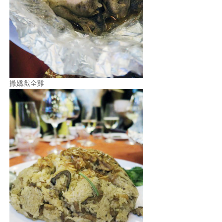
撒嬌戲全雞