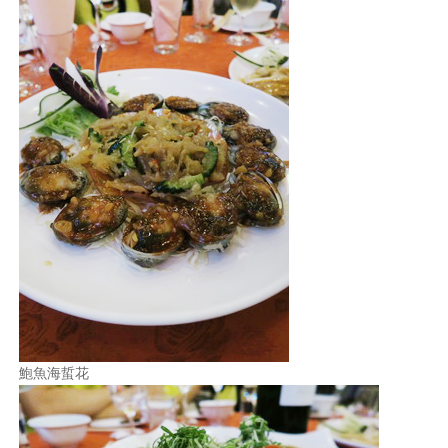
鮑魚海蜇花