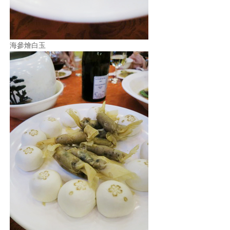
海參燴白玉