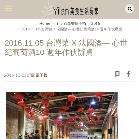
Yilan作品區
美食集
Home
Yilanʼs享樂隨手拍
2016
2016.11.05 台灣菜 X 法國酒— 心世紀葡萄酒10 週年作伙辦桌
美飲集
2016.11.05 台灣菜 X 法國酒— 心世
廚房集
紀葡萄酒10 週年作伙辦桌
旅遊集
旅遊美食集
2016-12-21
訂閱電子報
生活風
書房集
日記簿
餐桌週記
享樂隨手拍