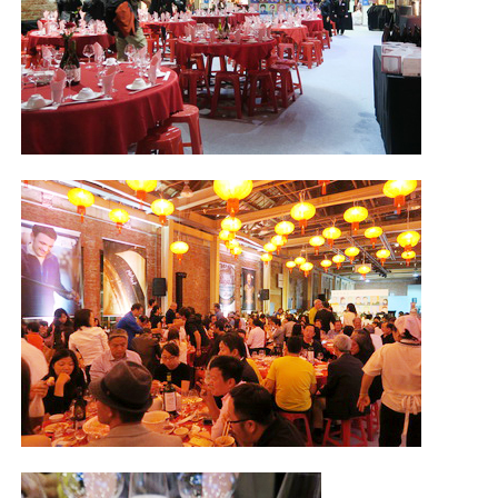
照相簿
影音區
創意出版服務
歷史區
關於Yilan
個人著作
活動實況記錄
媒體報導一覽
合作與代言
訂閱電子報