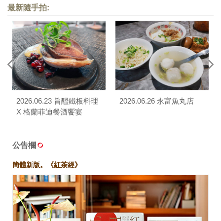
最新隨手拍:
2026.06.23 旨醞鐵板料理
2026.06.26 永富魚丸店
X 格蘭菲迪餐酒饗宴
公告欄
簡體新版。《紅茶經》