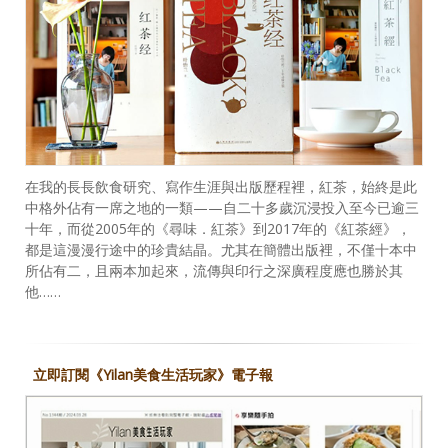
在我的長長飲食研究、寫作生涯與出版歷程裡，紅茶，始終是此
中格外佔有一席之地的一類——自二十多歲沉浸投入至今已逾三
十年，而從2005年的《尋味．紅茶》到2017年的《紅茶經》，
都是這漫漫行途中的珍貴結晶。尤其在簡體出版裡，不僅十本中
所佔有二，且兩本加起來，流傳與印行之深廣程度應也勝於其
他……
立即訂閱《Yilan美食生活玩家》電子報