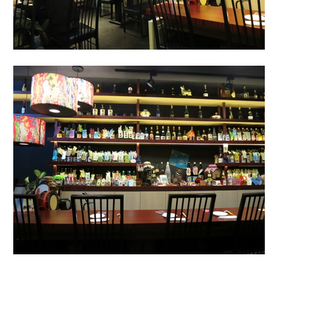
照相簿
影音區
創意出版服務
歷史區
關於Yilan
個人著作
活動實況記錄
媒體報導一覽
合作與代言
訂閱電子報