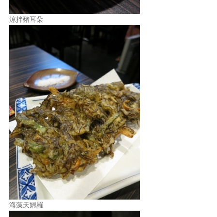
涼拌豬耳朵
海藻天婦羅