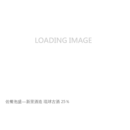
佐餐泡盛—新里酒造 琉球古酒 25％