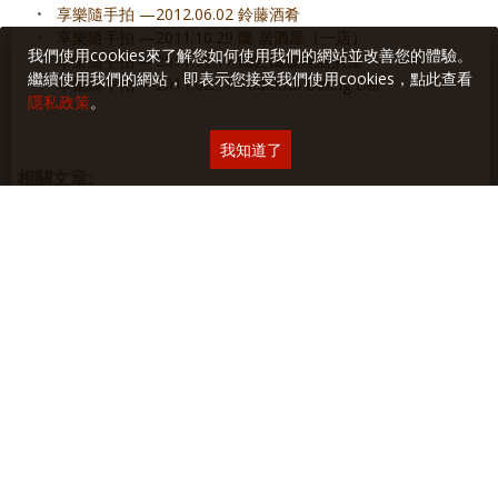
•
享樂隨手拍 —2012.06.02 鈴藤酒肴
•
享樂隨手拍 —2011.10.29 隆 居酒屋（一店）
我們使用cookies來了解您如何使用我們的網站並改善您的體驗。
•
享樂隨手拍 —2011.09.17 鐵匠鐵板燒居酒屋
繼續使用我們的網站，即表示您接受我們使用cookies，點此查看
•
享樂隨手拍 —2011.02.11 Tadaima Dining Bar
隱私政策
。
我知道了
相關文章:
2022.03.05 文太居酒屋
2022.01.08 知心寮
最新隨手拍: