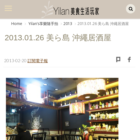
Yilan作品區
美食集
Home
Yilanʼs享樂隨手拍
2013
2013.01.26 美ら島 沖繩居酒屋
美飲集
2013.01.26 美ら島 沖繩居酒屋
廚房集
旅遊集
2013-02-20
訂閱電子報
旅遊美食集
生活風
書房集
日記簿
餐桌週記
享樂隨手拍