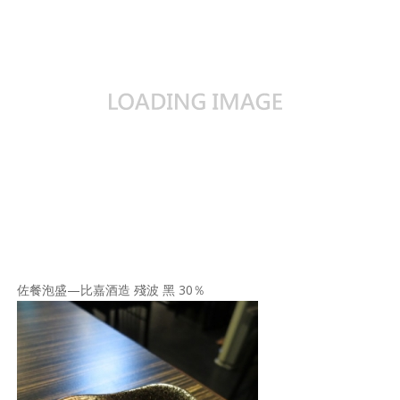
佐餐泡盛—比嘉酒造 殘波 黑 30％