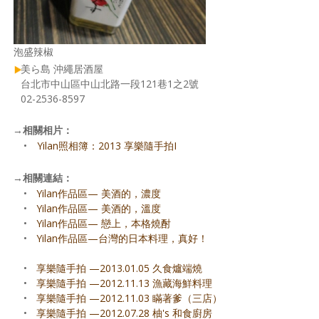
泡盛辣椒
美ら島 沖繩居酒屋
台北市中山區中山北路一段121巷1之2號
02-2536-8597
→
相關相片：
•
Yilan照相簿：2013 享樂隨手拍I
→
相關連結：
•
Yilan作品區— 美酒的，濃度
•
Yilan作品區— 美酒的，溫度
•
Yilan作品區— 戀上，本格燒酎
•
Yilan作品區—台灣的日本料理，真好！
•
享樂隨手拍 —2013.01.05 久食爐端燒
•
享樂隨手拍 —2012.11.13 漁藏海鮮料理
•
享樂隨手拍 —2012.11.03 瞞著爹（三店）
•
享樂隨手拍 —2012.07.28 柚's 和食廚房