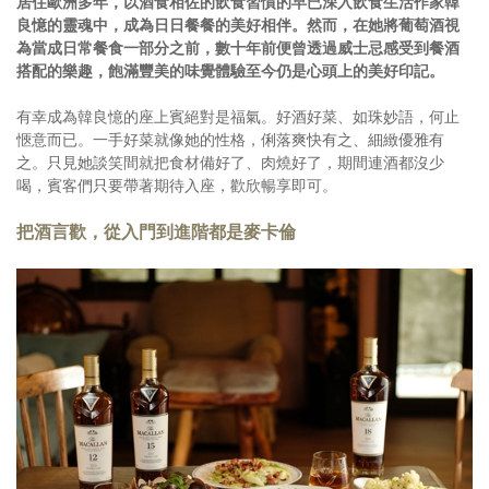
居住歐洲多年，以酒食相佐的飲食習慣的早已深入飲食生活作家韓
良憶的靈魂中，成為日日餐餐的美好相伴。然而，在她將葡萄酒視
為當成日常餐食一部分之前，數十年前便曾透過威士忌感受到餐酒
搭配的樂趣，飽滿豐美的味覺體驗至今仍是心頭上的美好印記。
有幸成為韓良憶的座上賓絕對是福氣。好酒好菜、如珠妙語，何止
愜意而已。一手好菜就像她的性格，俐落爽快有之、細緻優雅有
之。只見她談笑間就把食材備好了、肉燒好了，期間連酒都沒少
喝，賓客們只要帶著期待入座，歡欣暢享即可。
把酒言歡，從入門到進階都是麥卡倫