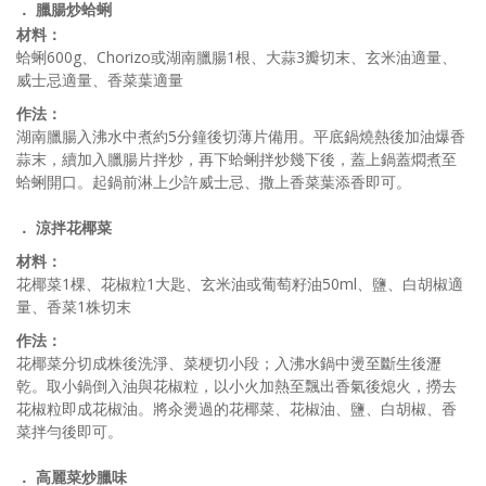
． 臘腸炒蛤蜊
材料：
蛤蜊600g、Chorizo或湖南臘腸1根、大蒜3瓣切末、玄米油適量、
威士忌適量、香菜葉適量
作法：
湖南臘腸入沸水中煮約5分鐘後切薄片備用。平底鍋燒熱後加油爆香
蒜末，續加入臘腸片拌炒，再下蛤蜊拌炒幾下後，蓋上鍋蓋燜煮至
蛤蜊開口。起鍋前淋上少許威士忌、撒上香菜葉添香即可。
． 涼拌花椰菜
材料：
花椰菜1棵、花椒粒1大匙、玄米油或葡萄籽油50ml、鹽、白胡椒適
量、香菜1株切末
作法：
花椰菜分切成株後洗淨、菜梗切小段；入沸水鍋中燙至斷生後瀝
乾。取小鍋倒入油與花椒粒，以小火加熱至飄出香氣後熄火，撈去
花椒粒即成花椒油。將汆燙過的花椰菜、花椒油、鹽、白胡椒、香
菜拌勻後即可。
． 高麗菜炒臘味