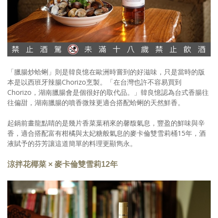
「臘腸炒蛤蜊」則是韓良憶在歐洲時嘗到的好滋味，只是當時的版
本是以西班牙辣腸Chorizo烹製。「在台灣也許不容易買到
Chorizo，湖南臘腸會是個很好的取代品。」韓良憶認為台式香腸往
往偏甜，湖南臘腸的噴香微辣更適合搭配蛤蜊的天然鮮香。
起鍋前畫龍點睛的是幾片香菜葉稍來的馨馥氣息，豐盈的鮮味與辛
香，適合搭配富有柑橘與太妃糖般氣息的麥卡倫雙雪莉桶15年，酒
液賦予的芬芳讓這道簡單的料理更顯雋永。
涼拌花椰菜 × 麥卡倫雙雪莉12年