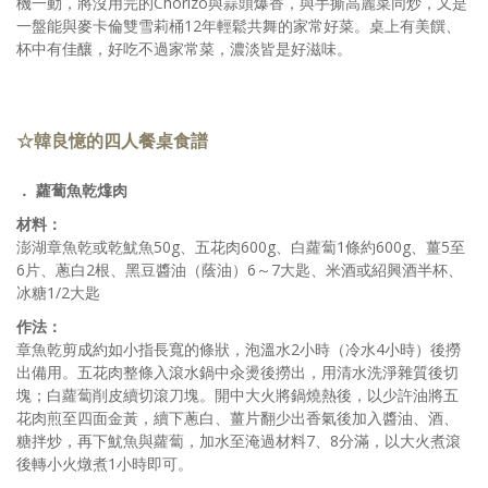
機一動，將沒用完的Chorizo與蒜頭爆香，與手撕高麗菜同炒，又是
一盤能與麥卡倫雙雪莉桶12年輕鬆共舞的家常好菜。桌上有美饌、
杯中有佳釀，好吃不過家常菜，濃淡皆是好滋味。
☆韓良憶的四人餐桌食譜
． 蘿蔔魚乾㸆肉
材料：
澎湖章魚乾或乾魷魚50g、五花肉600g、白蘿蔔1條約600g、薑5至
6片、蔥白2根、黑豆醬油（蔭油）6～7大匙、米酒或紹興酒半杯、
冰糖1/2大匙
作法：
章魚乾剪成約如小指長寬的條狀，泡溫水2小時（冷水4小時）後撈
出備用。五花肉整條入滾水鍋中汆燙後撈出，用清水洗淨雜質後切
塊；白蘿蔔削皮續切滾刀塊。開中大火將鍋燒熱後，以少許油將五
花肉煎至四面金黃，續下蔥白、薑片翻少出香氣後加入醬油、酒、
糖拌炒，再下魷魚與蘿蔔，加水至淹過材料7、8分滿，以大火煮滾
後轉小火燉煮1小時即可。