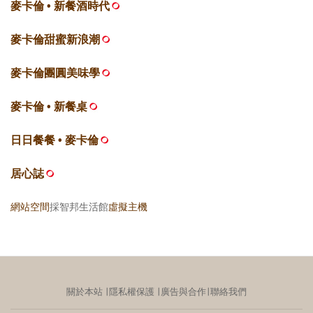
麥卡倫 • 新餐酒時代
麥卡倫甜蜜新浪潮
麥卡倫團圓美味學
麥卡倫 • 新餐桌
日日餐餐 • 麥卡倫
居心誌
網站空間
採智邦生活館
虛擬主機
關於本站
∣
隱私權保護
∣
廣告與合作
∣
聯絡我們