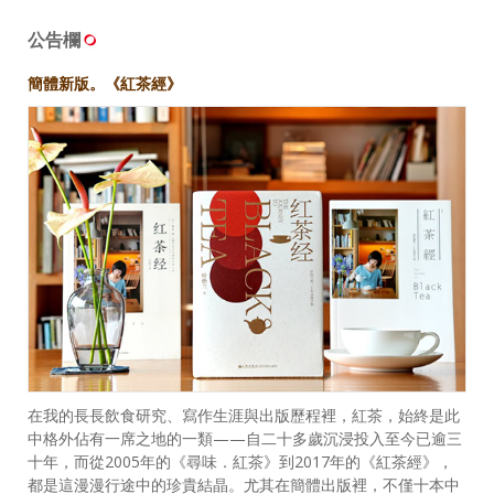
公告欄
簡體新版。《紅茶經》
在我的長長飲食研究、寫作生涯與出版歷程裡，紅茶，始終是此
中格外佔有一席之地的一類——自二十多歲沉浸投入至今已逾三
十年，而從2005年的《尋味．紅茶》到2017年的《紅茶經》，
都是這漫漫行途中的珍貴結晶。尤其在簡體出版裡，不僅十本中