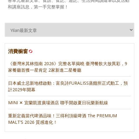
各單元最新文章、食譜、食記、遊記、生活與閱讀隨筆以及活動
和講座訊息，第一手完整掌握！
消費櫥窗
《臺灣米其林指南 2026》完整名單揭曉 臺灣餐飲大放異彩，9
家餐廳首獲一星肯定 2家新進二星餐廳
日本威士忌新地標啟動：富良詩FURALISS蒸餾所正式動工，預
計2029年開幕
MINI ✕ 宜蘭凱渡廣場酒店 聯手開啟夏日玩樂新航線
重新定義當代啤酒品味！三得利頂級啤酒 The PREMIUM
MALT’S 2026 質感進化！