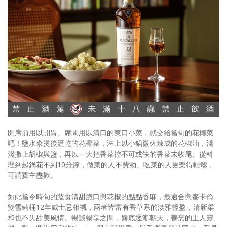
開席前用以開胃、席間用以清口的爽口小菜，就交給當旬的花椰菜
吧！鹽水汆燙後瀝乾的花椰菜，淋上以小鍋微火煉成的花椒油，淺
淺撒上胡椒與鹽，再以一大把香菜控不可或缺的香菜末收尾。從料
理到起鍋花不到10分鐘，做菜的人不費勁、吃菜的人更樂得輕鬆，
可謂賓主盡歡。
如此當令時旬的蔬食清甜脆口與花椒的點點香麻，最適合與麥卡倫
雙雪莉桶12年威士忌相襯，兩者皆富有香草系的淡雅輕盈，清新柔
和也不失甜美風情。暢談暢享之間，盤底逐漸朝天，善烹的主人靈