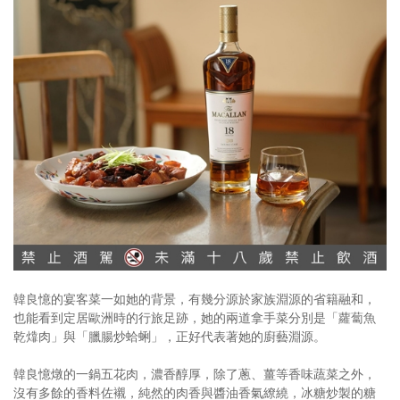
韓良憶的宴客菜一如她的背景，有幾分源於家族淵源的省籍融和，
也能看到定居歐洲時的行旅足跡，她的兩道拿手菜分別是「蘿蔔魚
乾㸆肉」與「臘腸炒蛤蜊」，正好代表著她的廚藝淵源。
韓良憶燉的一鍋五花肉，濃香醇厚，除了蔥、薑等香味蔬菜之外，
沒有多餘的香料佐襯，純然的肉香與醬油香氣繚繞，冰糖炒製的糖