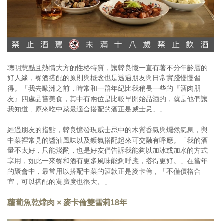
聰明慧黠且熱情大方的性格特質，讓韓良憶一直有著不分年齡層的
好人緣，餐酒搭配的原則與概念也是透過朋友與日常實踐慢慢習
得。「我去歐洲之前，時常和一群年紀比我稍長一些的『酒肉朋
友』四處品嘗美食，其中有兩位是比較早開始品酒的，就是他們讓
我知道，原來吃中菜最適合搭配的酒正是威士忌。」
經過朋友的指點，韓良憶發現威士忌中的木質香氣與燻然氣息，與
中菜裡常見的醬油風味以及鑊氣搭配起來可交融有呼應。「我的酒
量不太好，只能淺酌，也是好友們告訴我能夠以加冰或加水的方式
享用，如此一來餐和酒有更多風味能夠呼應，搭得更好。」在當年
的聚會中，最常用以搭配中菜的酒款正是麥卡倫，「不僅價格合
宜，可以搭配的寬廣度也很大。」
蘿蔔魚乾㸆肉 × 麥卡倫雙雪莉18年