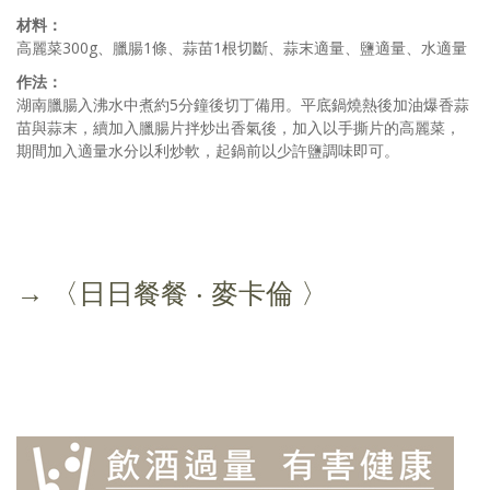
材料：
高麗菜300g、臘腸1條、蒜苗1根切斷、蒜末適量、鹽適量、水適量
作法：
湖南臘腸入沸水中煮約5分鐘後切丁備用。平底鍋燒熱後加油爆香蒜
苗與蒜末，續加入臘腸片拌炒出香氣後，加入以手撕片的高麗菜，
期間加入適量水分以利炒軟，起鍋前以少許鹽調味即可。
→ 〈日日餐餐 ‧ 麥卡倫 〉