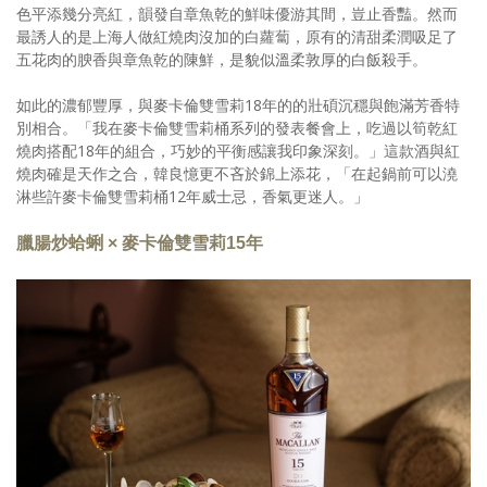
色平添幾分亮紅，韻發自章魚乾的鮮味優游其間，豈止香豔。然而
最誘人的是上海人做紅燒肉沒加的白蘿蔔，原有的清甜柔潤吸足了
五花肉的腴香與章魚乾的陳鮮，是貌似溫柔敦厚的白飯殺手。
如此的濃郁豐厚，與麥卡倫雙雪莉18年的的壯碩沉穩與飽滿芳香特
別相合。「我在麥卡倫雙雪莉桶系列的發表餐會上，吃過以筍乾紅
燒肉搭配18年的組合，巧妙的平衡感讓我印象深刻。」這款酒與紅
燒肉確是天作之合，韓良憶更不吝於錦上添花，「在起鍋前可以澆
淋些許麥卡倫雙雪莉桶12年威士忌，香氣更迷人。」
臘腸炒蛤蜊 × 麥卡倫雙雪莉15年