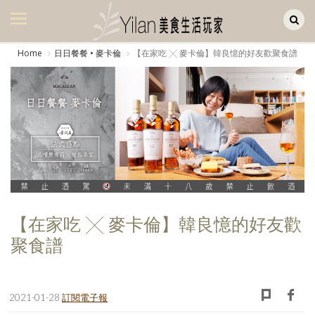
Yilan作品區
美食集
Home
日日餐餐 • 麥卡倫
【在家吃 ╳ 麥卡倫】韓良憶的好友歡聚食譜
美飲集
廚房集
旅遊集
旅遊美食集
生活風
書房集
【在家吃 ╳ 麥卡倫】韓良憶的好友歡
聚食譜
日記簿
餐桌週記
2021-01-28
訂閱電子報
享樂隨手拍