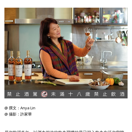
照相簿
影音區
創意出版服務
歷史區
關於Yilan
個人著作
活動實況記錄
媒體報導一覽
合作與代言
@ 撰文：Anya Lin
@ 攝影：許家華
訂閱電子報