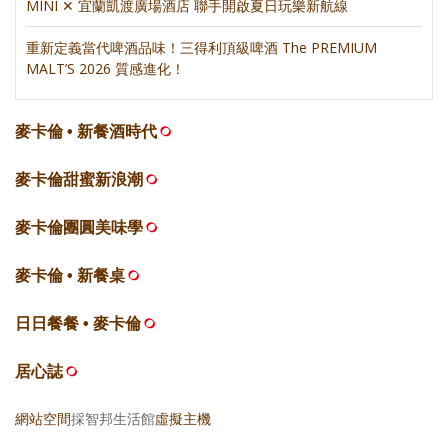
MINI ✕ 宜蘭凱渡廣場酒店 聯手開啟夏日玩樂新航線
重新定義當代啤酒品味！三得利頂級啤酒 The PREMIUM
MALT’S 2026 質感進化！
麥卡倫 • 新餐酒時代
麥卡倫甜蜜新浪潮
麥卡倫團圓美味學
麥卡倫 • 新餐桌
日日餐餐 • 麥卡倫
居心誌
網站空間
採智邦生活館
虛擬主機