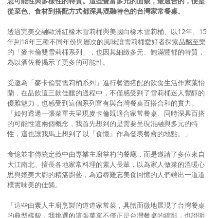
忌可能性與多樣性的特質。這些豐富多元的面貌，最適合的，便是
從菜色、食材到搭配方式都深具混融特色的台灣家常餐桌。
透過完美交融歐洲紅橡木雪莉桶與美國白橡木雪莉桶、以12年、15
年到18年三種不同年份與層次的風味讓雪莉桶愛好者探索品酩至樂
的「麥卡倫雙雪莉桶系列」，也因其細緻多元、飽滿豐郁的特質，
為以酒佐餐揭示了更多的可能性。
受邀為「麥卡倫雙雪莉桶系列」進行餐酒搭配的飲食生活作家葉怡
蘭，在品飲這三款佳釀的過程中，不僅感受到了雪莉桶迷人豐醇的
優雅魅力，也感受到這個系列富有與台灣餐桌百搭合和的實力。
「如何透過一張菜單去呈現麥卡倫既適合家常餐桌、同時深具百搭
的可能性這兩個概念，我首先想到的是需要呈現混融與多元的特
性，這也讓我馬上想到了以『食憶』作為發表餐會的地點。」
食憶並非傳統定義中由專業主廚掌杓的餐廳，而是邀請了多位來自
大江南北、擅長各地家常料理的素人長輩，以為家人做菜的溫暖心
思與媲美大廚的精湛廚藝，為追尋難忘美食回憶的人們端出一道道
樸實味美的佳餚。
「這些由素人主廚烹製的道道家常菜，具體而微地展現了台灣餐桌
的典型樣貌，我挑選的這張菜單不僅正是台灣餐桌的縮影，也證明