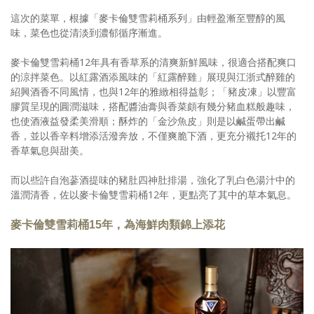
這次的菜單，根據「麥卡倫雙雪莉桶系列」由輕盈漸至豐醇的風
味，菜色也從清淡到濃郁循序漸進。
麥卡倫雙雪莉桶12年具有香草系的清爽新鮮風味，很適合搭配爽口
的涼拌菜色。以紅露酒添風味的「紅露醉雞」展現與江浙式醉雞的
紹興酒香不同風情，也與12年的雅緻相得益彰；「豬皮凍」以豐富
膠質呈現的圓潤滋味，搭配醬油膏與香菜頗有幾分豬血糕般趣味，
也使酒液益發柔美滑順；酥炸的「金沙魚皮」則是以鹹蛋帶出鹹
香，並以香辛料增添活潑奔放，不僅爽脆下酒，更充分襯托12年的
香草氣息與甜美。
而以些許自泡蔘酒提味的豬肚四神肚排湯，強化了乳白色湯汁中的
溫潤清香，佐以麥卡倫雙雪莉桶12年，更點亮了其中的草本氣息。
麥卡倫雙雪莉桶15年，為海鮮肉類錦上添花