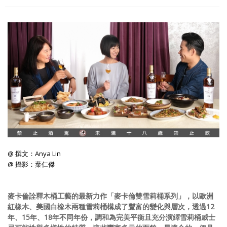
照相簿
影音區
創意出版服務
歷史區
關於Yilan
個人著作
活動實況記錄
@ 撰文：Anya Lin
媒體報導一覽
@ 攝影：葉仁傑
合作與代言
麥卡倫詮釋木桶工藝的最新力作「麥卡倫雙雪莉桶系列」，以歐洲
訂閱電子報
紅橡木、美國白橡木兩種雪莉桶構成了豐富的變化與層次，透過12
年、15年、18年不同年份，調和為完美平衡且充分演繹雪莉桶威士