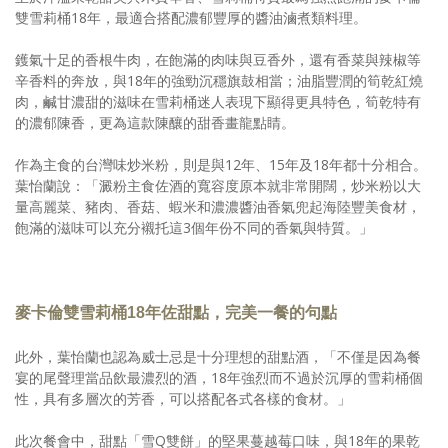
雙雪莉桶18年，最適合搭配濃郁豐厚的醬油滷煮類料理。
鑊氣十足的香根牛肉，在飽滿的肉味與豆香外，還有香菜與辣椒等
辛香料的奔放，與18年的強勁沉穩旗鼓相當；油脂豐潤的筍乾紅燒
肉，鹹甘濃甜的滋味在雪莉桶迷人表現下顯得更具特色，筍乾特有
的濃郁陳香，更為這款陳釀的甜香畫龍點睛。
作為主食的台灣味炒米粉，則是與12年、15年及18年都十分相合。
葉怡蘭說：「澱粉主食佐酒的寬容度原本就非常開闊，炒米粉以大
量高麗菜、豬肉、香菇、蝦米和濃濃醬油香氣兜起海陸豐美食材，
飽滿的滋味可以充分襯托這3個年份不同的香氣與特質。」
麥卡倫雙雪莉桶18年佐甜點，完美一餐的句點
此外，葉怡蘭也認為威士忌是十分理想的甜點酒，「不僅是因為餐
宴的尾聲理當品飲最濃烈的酒，18年強烈而不過於沉厚的雪莉桶個
性，具有多層次的芳香，可以搭配各式各樣的食材。」
此次餐會中，甜點「雪Q雙餅」的堅果蔓越莓口味，與18年的果乾