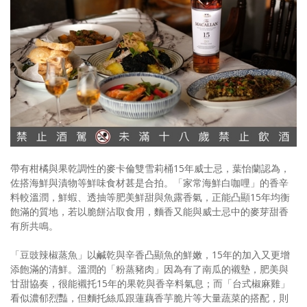
帶有柑橘與果乾調性的麥卡倫雙雪莉桶15年威士忌，葉怡蘭認為，
佐搭海鮮與漬物等鮮味食材甚是合拍。「家常海鮮白咖哩」的香辛
料較溫潤，鮮蝦、透抽等肥美鮮甜與魚露香氣，正能凸顯15年均衡
飽滿的質地，若以脆餅沾取食用，麵香又能與威士忌中的麥芽甜香
有所共鳴。
「豆豉辣椒蒸魚」以鹹乾與辛香凸顯魚的鮮嫩，15年的加入又更增
添飽滿的清鮮。溫潤的「粉蒸豬肉」因為有了南瓜的襯墊，肥美與
甘甜協奏，很能襯托15年的果乾與香辛料氣息；而「台式椒麻雞」
看似濃郁烈豔，但麵托絲瓜跟蓮藕香芋脆片等大量蔬菜的搭配，則