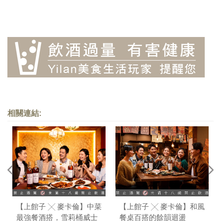
相關連結:
【上館子 ╳ 麥卡倫】中菜
【上館子 ╳ 麥卡倫】和風
最強餐酒搭，雪莉桶威士
餐桌百搭的餘韻迴盪