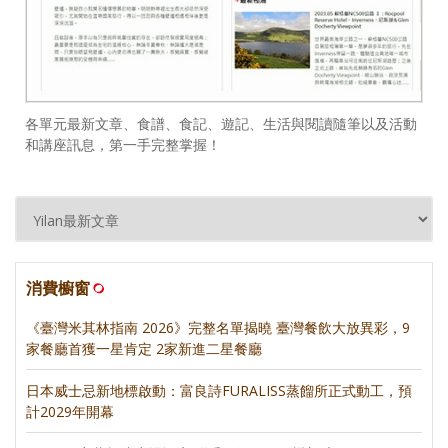
各單元最新文章、食譜、食記、遊記、生活與閱讀隨筆以及活動
和講座訊息，第一手完整掌握！
消費櫥窗
《臺灣米其林指南 2026》完整名單揭曉 臺灣餐飲大放異彩，9
家餐廳首獲一星肯定 2家新進二星餐廳
日本威士忌新地標啟動：富良詩FURALISS蒸餾所正式動工，預
計2029年開幕