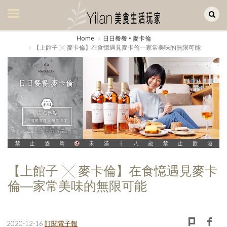
Yilan作品區
美食集
Home
日日餐餐 • 麥卡倫
【上館子 ╳ 麥卡倫】在食憶遇見麥卡倫—家常美味的無限可能
美飲集
廚房集
旅遊集
旅遊美食集
生活風
書房集
【上館子 ╳ 麥卡倫】在食憶遇見麥卡
日記簿
倫—家常美味的無限可能
餐桌週記
享樂隨手拍
2020-12-16
訂閱電子報