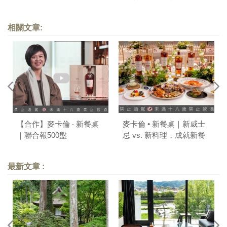
忌打通關
相關文章:
【合作】麥卡倫 ‧ 新餐桌
麥卡倫 • 新餐桌｜新威士
｜聯合報500盤
忌 vs. 新料理，成就新餐
搭美學
最新文章 :