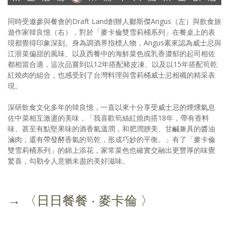
同時受邀參與餐會的Draft Land創辦人鄒斯傑Angus（左）與飲食旅
遊作家韓良憶（右），對於「麥卡倫雙雪莉桶系列」在餐桌上的表
現都覺得印象深刻。身為調酒界指標人物，Angus素來認為威士忌與
江浙菜偏甜的風味、以及西餐中的海鮮菜色或乳香濃郁的起司相佐
都相當合適，這次品嘗到以12年搭配豬皮凍、以及以15年搭配筍乾
紅燒肉的組合，也感受到了台灣料理與雪莉桶威士忌相襯的精采表
現。
深研飲食文化多年的韓良憶，一直以來十分享受威士忌的煙燻氣息
佐中菜相互激盪的美味，「我喜歡筍絲紅燒肉搭18年，帶有香料
味、甚至有點堅果味的酒香氣溫潤，和肥潤腴美、甘鹹兼具的醬油
滷肉，還有帶發酵香氣的筍乾，形成巧妙的平衡。」有了「麥卡倫
雙雪莉桶系列」的錦上添花，家常菜色也確實交融出更豐厚的味覺
驚喜，勾勒令人意猶未盡的美好滋味。
→ 〈日日餐餐 ‧ 麥卡倫 〉