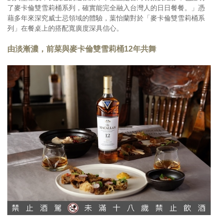
了麥卡倫雙雪莉桶系列，確實能完全融入台灣人的日日餐餐。」憑
藉多年來深究威士忌領域的體驗，葉怡蘭對於「麥卡倫雙雪莉桶系
列」在餐桌上的搭配寬廣度深具信心。
由淡漸濃，前菜與麥卡倫雙雪莉桶12年共舞