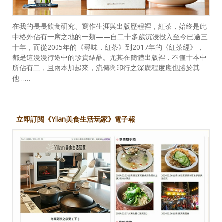
在我的長長飲食研究、寫作生涯與出版歷程裡，紅茶，始終是此
中格外佔有一席之地的一類——自二十多歲沉浸投入至今已逾三
十年，而從2005年的《尋味．紅茶》到2017年的《紅茶經》，
都是這漫漫行途中的珍貴結晶。尤其在簡體出版裡，不僅十本中
所佔有二，且兩本加起來，流傳與印行之深廣程度應也勝於其
他……
立即訂閱《Yilan美食生活玩家》電子報