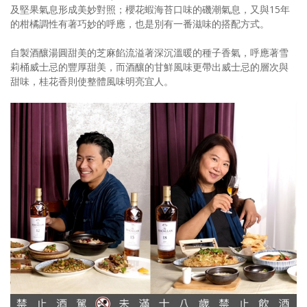
及堅果氣息形成美妙對照；櫻花蝦海苔口味的磯潮氣息，又與15年
的柑橘調性有著巧妙的呼應，也是別有一番滋味的搭配方式。
自製酒釀湯圓甜美的芝麻餡流溢著深沉溫暖的種子香氣，呼應著雪
莉桶威士忌的豐厚甜美，而酒釀的甘鮮風味更帶出威士忌的層次與
甜味，桂花香則使整體風味明亮宜人。