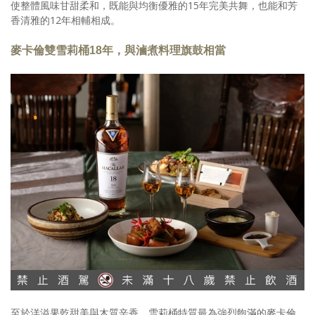
使整體風味甘甜柔和，既能與均衡優雅的15年完美共舞，也能和芳
香清雅的12年相輔相成。
麥卡倫雙雪莉桶18年，與滷煮料理旗鼓相當
至於洋溢果乾甜美與木質辛香、雪莉桶特質最為強烈飽滿的麥卡倫