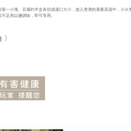
、榨菜一小塊、豆腐約半盒各切成適口大小，放入煮沸的適量高湯中，小火
若不足再以鹽調味，即可享用。
倫 〉