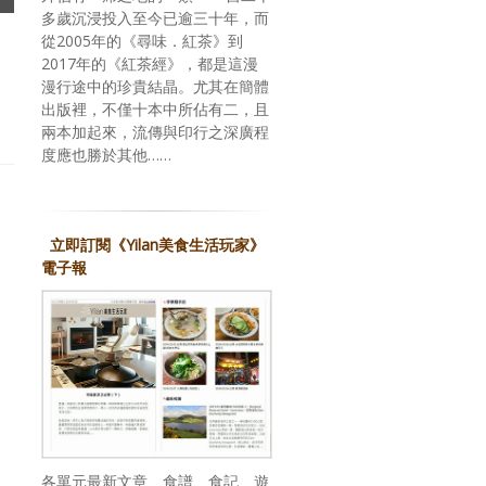
多歲沉浸投入至今已逾三十年，而
從2005年的《尋味．紅茶》到
2017年的《紅茶經》，都是這漫
漫行途中的珍貴結晶。尤其在簡體
出版裡，不僅十本中所佔有二，且
兩本加起來，流傳與印行之深廣程
度應也勝於其他……
立即訂閱《Yilan美食生活玩家》
電子報
各單元最新文章、食譜、食記、遊