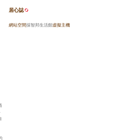
居心誌
網站空間
採智邦生活館
虛擬主機
酒
各
自
的