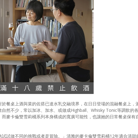
對於餐桌上酒與菜的佐搭已達水乳交融境界，在日日登場的混融餐桌上，
少，常以加冰、加水、或做成Highball、Whisky Tonic等調飲的
，而麥卡倫雙雪莉桶系列本身構成的寬廣可能性，也讓她的日常餐桌保有
妨試試做不同的挑戰或者是冒險。」清雅的麥卡倫雙雪莉桶12年適合清甜