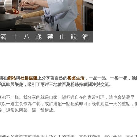
續在
網站
與
社群媒體
上分享著自己的
餐桌生活
，一品一品、一餐一餐，她
的真味與樂趣，吸引了兩岸三地數百萬粉絲持續關注與交流。
庭都不一樣。我分享的就是自家一頓舒適自在的家常料理，這也會隨著早
慣以一道主食作為午餐，或許搭配一點配菜即可；晚餐則是一天的重點，
餐，通常以兩菜一湯一飯構成。
作使她的烹調方式隱含著大巧不工的哲學，當食材齊備、爐火全開，三兩