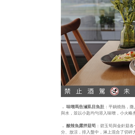
． 味噌馬告滷虱目魚肚
：平鍋燒熱，撒
與水，並以小匙均勻溶入味噌，小火略
． 酸辣魚露拌菇筍
：碧玉筍與金針菇各
分、放涼，排入盤中，淋上混合了切碎