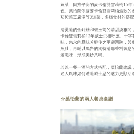
蔬菜、圓熟平衡的麥卡倫雙雪莉桶15年
色。葉怡蘭依據麥卡倫雙雪莉桶酒款的
茄榨菜豆腐湯等3道菜，多樣食材的搭
清燙過的金針菇和碧玉筍的清甜淡雅間
卡倫雙雪莉桶12年威士忌相呼應。十
味，雋永的豆味芳醇使之更顯圓融，與
魚肚，再輔以馬告的獨特清馨香料氣息的
邃滋味，形成美妙共鳴。
若以一餐一酒的方式搭配，葉怡蘭建議
迷人風味如何透過威士忌的魅力更顯活
☆葉怡蘭的兩人餐桌食譜