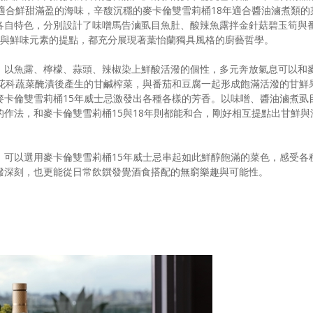
適合鮮甜滿盈的海味，辛馥沉穩的麥卡倫雙雪莉桶18年適合醬油滷煮類的
各自特色，分別設計了味噌馬告滷虱目魚肚、酸辣魚露拌金針菇碧玉筍與
配與鮮味元素的提點，都充分展現著葉怡蘭獨具風格的廚藝哲學。
，以魚露、檸檬、蒜頭、辣椒染上鮮酸活潑的個性，多元奔放氣息可以和
字花科蔬菜醃漬後產生的甘鹹榨菜，與番茄和豆腐一起形成飽滿活潑的甘鮮
麥卡倫雙雪莉桶15年威士忌激發出各種各樣的芳香。以味噌、醬油滷煮虱
作法，和麥卡倫雙雪莉桶15與18年則都能和合，剛好相互提點出甘鮮與
，可以選用麥卡倫雙雪莉桶15年威士忌串起如此鮮醇飽滿的菜色，感受各
潑深刻，也更能從日常飲饌發覺酒食搭配的無窮樂趣與可能性。