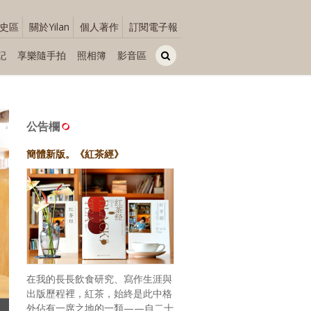
史區
關於Yilan
個人著作
訂閱電子報
記
享樂隨手拍
照相簿
影音區
公告欄
簡體新版。《紅茶經》
在我的長長飲食研究、寫作生涯與
出版歷程裡，紅茶，始終是此中格
外佔有一席之地的一類——自二十