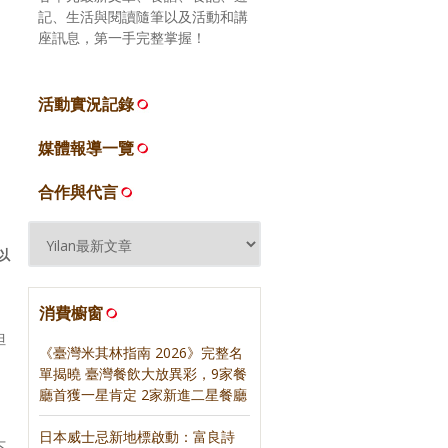
記、生活與閱讀隨筆以及活動和講
座訊息，第一手完整掌握！
活動實況記錄
媒體報導一覽
合作與代言
以
消費櫥窗
但
《臺灣米其林指南 2026》完整名
單揭曉 臺灣餐飲大放異彩，9家餐
廳首獲一星肯定 2家新進二星餐廳
日本威士忌新地標啟動：富良詩
下