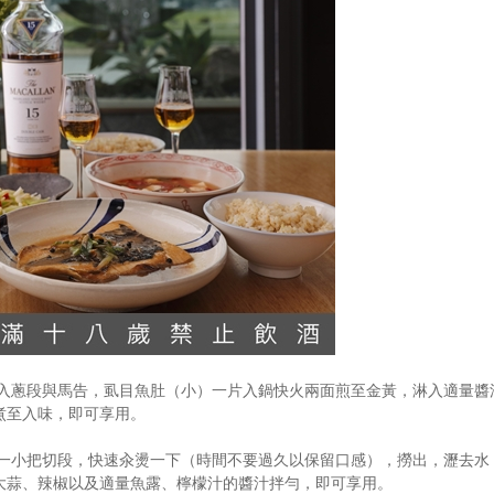
入蔥段與馬告，虱目魚肚（小）一片入鍋快火兩面煎至金黃，淋入適量醬
煮至入味，即可享用。
一小把切段，快速汆燙一下（時間不要過久以保留口感），撈出，瀝去水
大蒜、辣椒以及適量魚露、檸檬汁的醬汁拌勻，即可享用。