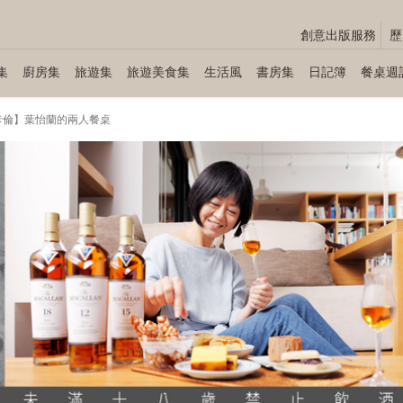
創意出版服務
歷
集
廚房集
旅遊集
旅遊美食集
生活風
書房集
日記簿
餐桌週
麥卡倫】葉怡蘭的兩人餐桌