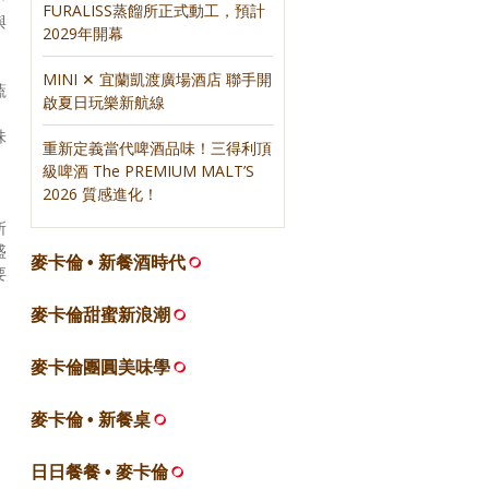
FURALISS蒸餾所正式動工，預計
與
2029年開幕
MINI ✕ 宜蘭凱渡廣場酒店 聯手開
蔬
啟夏日玩樂新航線
味
重新定義當代啤酒品味！三得利頂
級啤酒 The PREMIUM MALT’S
2026 質感進化！
所
盛
麥卡倫 • 新餐酒時代
要
麥卡倫甜蜜新浪潮
麥卡倫團圓美味學
麥卡倫 • 新餐桌
日日餐餐 • 麥卡倫