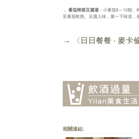
． 番茄榨菜豆腐湯
：小番茄8～10顆
至番茄軟熟、豆腐入味，嘗一下味道，
→ 〈日日餐餐 ‧ 麥卡
相關連結: