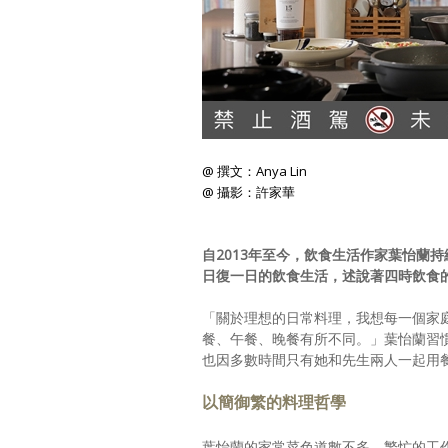
@ 撰文：Anya Lin
@ 攝影：許家華
自2013年至今，飲食生活作家葉怡蘭持
日復一日的飲食生活，述說著四時飲食
「關於理想的日常料理，我想每一個家
餐、午餐、晚餐有所不同。」葉怡蘭習
也因多數時間只有她和先生兩人一起用
以簡御繁的料理哲學
葉怡蘭的家常菜色道數不多，繁忙的工