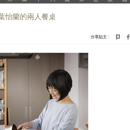
】葉怡蘭的兩人餐桌
分享貼文 :