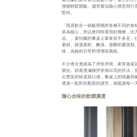
便能輕鬆開飯。儘管看似隨心愜意而行
堅持。
「我喜歡在一頓飯裡橫跨各種不同的食
菜為核心，所以會同時選用好幾種，比
品。」葉怡蘭的餐桌上葷食並不多見，
素材。經過風乾、醃漬、發酵的醬菜類
味，為她的日常料理增添風味。
不少煮夫煮婦為了求快求簡，家常做菜
變化。炒蒸煮滷燉拌穿插出現的作法，
出豐富的味道跟口感，餐桌上的情趣與
透過一點對於配搭的講究，就能讓每一
隨心合味的飲饌廣度