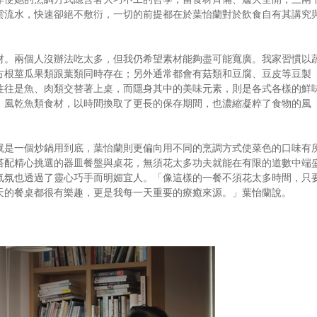
雲流水，快速卻絕不敷衍，一切的前提都在於葉怡蘭對於飲食自有其講究
材。兩個人沒辦法吃太多，但我仍希望素材能夠盡可能寬廣。我家習慣以
方根莖瓜果類跟葉類同時存在；另外通常都會有菇類和豆腐、豆皮等豆製
往往是魚、肉類交替著上桌，而隱身其中的美味元素，則是各式各樣的鮮
、風乾魚類食材，以時間換取了更長的保存期間，也濃縮凝粹了食物的風
就是一個炒鍋用到底，葉怡蘭則更偏向用不同的烹調方式使菜色的口味有
搭配精心挑選的器皿餐盤與桌花，無須花太多功夫就能在有限的道數中端
氣氛也透過了靈心巧手而明媚宜人。「像這樣的一餐不須花太多時間，只
天的餐桌都很有樂趣，更是我每一天重要的療癒來源。」葉怡蘭說。