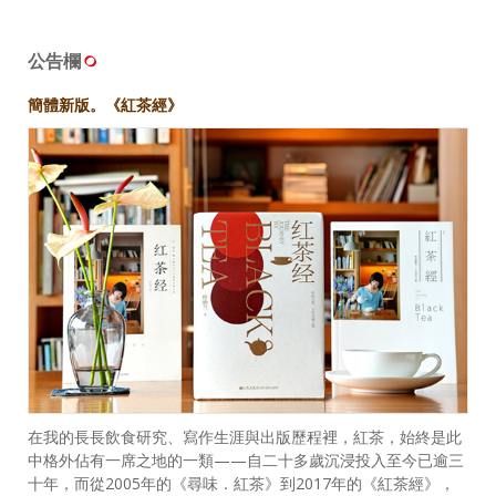
公告欄
簡體新版。《紅茶經》
在我的長長飲食研究、寫作生涯與出版歷程裡，紅茶，始終是此
中格外佔有一席之地的一類——自二十多歲沉浸投入至今已逾三
十年，而從2005年的《尋味．紅茶》到2017年的《紅茶經》，