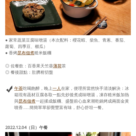
● 家常蔬菜豆腐味噌湯（本次配料：櫻花蝦、柴魚、青蔥、番茄、
蘿蔔、四季豆、櫛瓜）
● 香烤
昆布佃煮
糙米飯糰
◎ 佐餐飲：百香果天竺葵
薄荷
茶
◎ 餐後甜點：肚臍柑切盤
午茶
吃喝飽醉，晚上
一人
在家，便理所當然快手清淡解決：冰
箱現有蔬材豆腐各取一點先炒後煮成味噌湯，凍存糙米飯加熱
與
昆布佃煮
一起揉成飯糰、盛盤前心血來潮乾鍋烤成兩面金黃
噴香……簡簡單單卻覺豐富有味，舒心舒坦一餐。
2022.12.04（日）午餐