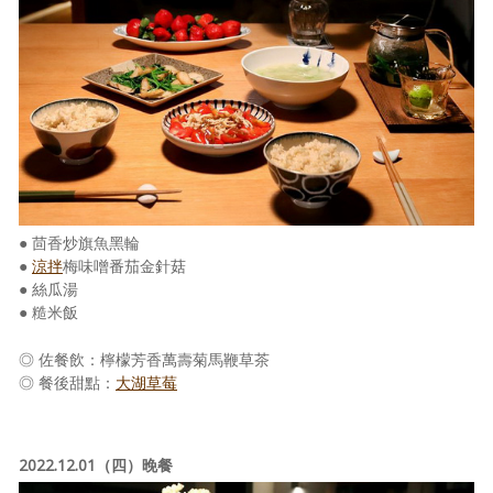
照相簿
影音區
創意出版服務
歷史區
關於Yilan
● 茴香炒旗魚黑輪
個人著作
●
涼拌
梅味噌番茄金針菇
● 絲瓜湯
活動實況記錄
● 糙米飯
媒體報導一覽
◎ 佐餐飲：檸檬芳香萬壽菊馬鞭草茶
◎ 餐後甜點：
大湖草莓
合作與代言
訂閱電子報
2022.12.01（四）晚餐