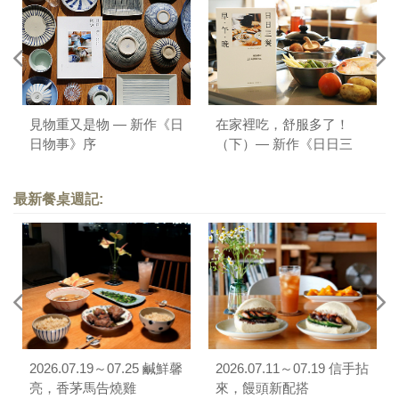
見物重又是物 — 新作《日
在家裡吃，舒服多了！
日物事》序
（下）— 新作《日日三
餐，早 ‧ 午 ‧ 晚》序
最新餐桌週記:
2026.07.19～07.25 鹹鮮馨
2026.07.11～07.19 信手拈
亮，香茅馬告燒雞
來，饅頭新配搭