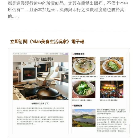
都是這漫漫行途中的珍貴結晶。尤其在簡體出版裡，不僅十本中
所佔有二，且兩本加起來，流傳與印行之深廣程度應也勝於其
他……
立即訂閱《Yilan美食生活玩家》電子報