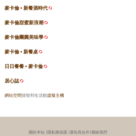
麥卡倫 • 新餐酒時代
麥卡倫甜蜜新浪潮
麥卡倫團圓美味學
麥卡倫 • 新餐桌
日日餐餐 • 麥卡倫
居心誌
網站空間
採智邦生活館
虛擬主機
關於本站
∣
隱私權保護
∣
廣告與合作
∣
聯絡我們