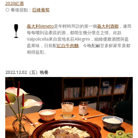
2020紅酒
◎ 餐後甜點：
巨峰葡萄
義大利Veneto
是年輕時拜訪的第一個
義大利酒鄉
，遂而
每每嚐到這產區的酒，都萌生幾分懷念之情。此款
Valpolicella來自當地名莊Allegrini，細緻優雅酒體與盈
盈果味，日前配
紅白牛肉麵
、今晚配鹹甘多鮮家常菜都
相得益彰。
2022.12.02（五）晚餐