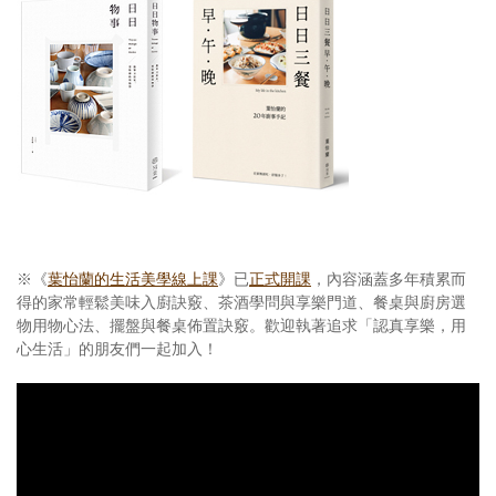
※《
葉怡蘭的生活美學線上課
》已
正式開課
，內容涵蓋多年積累而
得的家常輕鬆美味入廚訣竅、茶酒學問與享樂門道、餐桌與廚房選
物用物心法、擺盤與餐桌佈置訣竅。歡迎執著追求「認真享樂，用
心生活」的朋友們一起加入！