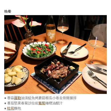
晚餐
● 香蒜
羅勒
油漬鯷魚烤蘑菇櫛瓜小卷去骨雞腿排
● 番茄堅果春菊沙拉佐
葡萄
橄欖油醋汁
●
吐司
麵包