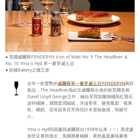
● 英國威爾斯PENDERYN Icon of Wals No. 9 The Headliner ＆
No. 10 Yma o Hyd 單一麥芽威士忌
● 拾穗Bakery之國王派
去年一飲驚艷的
威爾斯單一麥芽威士忌PENDERYN
兩款
新品：The Headliner為紀念威爾斯出身的前英國首相
David Lloyd George之作，融合牙買加蘭姆桶與紅寶石
波特桶陳，酒體柔潤細膩，洋溢香草、糖煮鳳梨、莓果
乾、椰奶、花等甜美芬芳與些許木質收斂感，明媚可
人。
Yma o Hyd則因慶祝威爾斯自1958年以來（！）再度參
加世足賽而推出，美國裸麥桶陳，果然盈盈麥味麥香