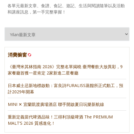
各單元最新文章、食譜、食記、遊記、生活與閱讀隨筆以及活動
和講座訊息，第一手完整掌握！
消費櫥窗
《臺灣米其林指南 2026》完整名單揭曉 臺灣餐飲大放異彩，9
家餐廳首獲一星肯定 2家新進二星餐廳
日本威士忌新地標啟動：富良詩FURALISS蒸餾所正式動工，預
計2029年開幕
MINI ✕ 宜蘭凱渡廣場酒店 聯手開啟夏日玩樂新航線
重新定義當代啤酒品味！三得利頂級啤酒 The PREMIUM
MALT’S 2026 質感進化！