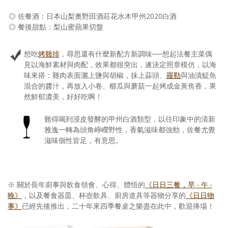
◎ 佐餐酒：日本山梨奧野田酒莊花水木甲州2020白酒
◎ 餐後甜點：梨山蜜蘋果切盤
想吃
烤雞排
，尋思還有什麼新配方新調味──想起法餐主菜偶
見以海鮮素材與肉配，效果都很突出，遂決定照章模仿，以海
味來搭：雞肉表面灑上鹽與胡椒，抹上蒜頭、
羅勒
與油漬鯷魚
混合的醬汁，再放入小卷、櫛瓜與蘑菇一起烤成金黃焦香，果
然鮮郁濃美，好好吃啊！
難得喝到浸皮發酵的甲州白酒類型，以往印象中的清新
雅逸一轉為頭角崢嶸野性，香氣滋味都強勁，佐餐尤覺
滋味個性皆足，有意思。
※ 關於長年廚事與飲食領會、心得、體悟的
《日日三餐，早 ‧ 午 ‧
晚》
，以及餐食器皿、杯壺飲具、廚房道具等器物分享的
《日日物
事》
已經先後推出，二十年來四季餐桌之樂盡在此中，歡迎捧場！