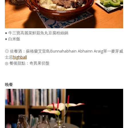
● 牛三寶高麗菜鮮菇魚丸豆腐粉絲鍋
● 白米飯
◎ 佐餐酒：蘇格蘭艾雷島Bunnahabhain Abhainn Araig單一麥芽威
士忌
highball
◎ 餐後甜點：奇異果切盤
晚餐