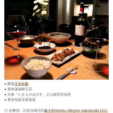
● 蘿蔔
玉米炊飯
● 蔥燒蓮藕豬五花
● 京都「たきものゑびす」之山椒昆布佃煮
● 番茄泡黃瓜春菊湯
◎ 佐餐酒：日前沒喝完的
義大利Veneto Allegrini Valpolicella DOC