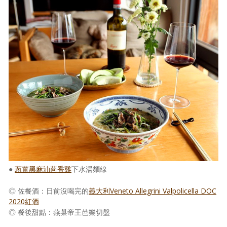
●
蔥薑黑麻油茴香雞
下水湯麵線
◎ 佐餐酒：日前沒喝完的
義大利Veneto Allegrini Valpolicella DOC
2020紅酒
◎ 餐後甜點：燕巢帝王芭樂切盤