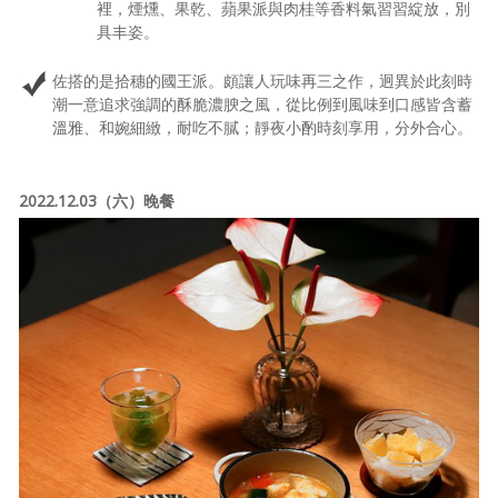
裡，煙燻、果乾、蘋果派與肉桂等香料氣習習綻放，別
具丰姿。
佐搭的是拾穗的國王派。頗讓人玩味再三之作，迥異於此刻時
潮一意追求強調的酥脆濃腴之風，從比例到風味到口感皆含蓄
溫雅、和婉細緻，耐吃不膩；靜夜小酌時刻享用，分外合心。
2022.12.03（六）晚餐