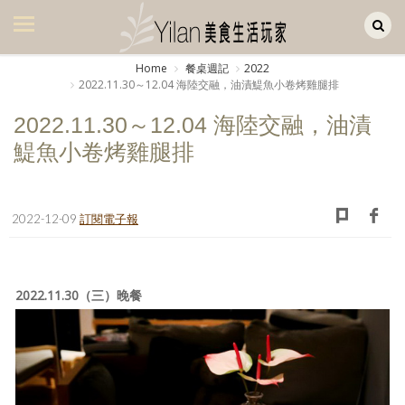
Yilan作品區
美食集
Home
餐桌週記
2022
2022.11.30～12.04 海陸交融，油漬鯷魚小卷烤雞腿排
美飲集
2022.11.30～12.04 海陸交融，油漬
廚房集
鯷魚小卷烤雞腿排
旅遊集
旅遊美食集
2022-12-09
訂閱電子報
生活風
書房集
2022.11.30（三）晚餐
日記簿
餐桌週記
享樂隨手拍