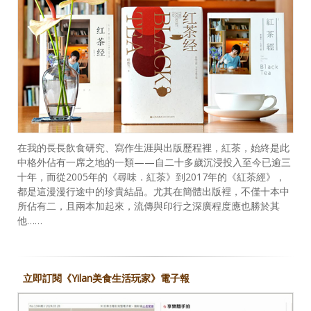
在我的長長飲食研究、寫作生涯與出版歷程裡，紅茶，始終是此
中格外佔有一席之地的一類——自二十多歲沉浸投入至今已逾三
十年，而從2005年的《尋味．紅茶》到2017年的《紅茶經》，
都是這漫漫行途中的珍貴結晶。尤其在簡體出版裡，不僅十本中
所佔有二，且兩本加起來，流傳與印行之深廣程度應也勝於其
他……
立即訂閱《Yilan美食生活玩家》電子報