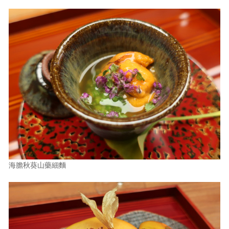
海膽秋葵山藥細麵