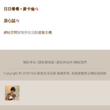
日日餐餐 • 麥卡倫
居心誌
網站空間
採智邦生活館
虛擬主機
關於本站
∣
隱私權保護
∣
廣告與合作
∣
聯絡我們
Copyright © 2018 Yilan美食生活玩家 版權所有 未經授權禁止轉貼或節錄