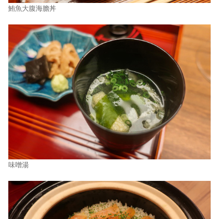
鮪魚大腹海膽丼
味噌湯