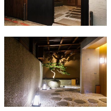
照相簿
影音區
創意出版服務
歷史區
關於Yilan
個人著作
活動實況記錄
媒體報導一覽
合作與代言
訂閱電子報