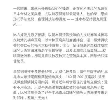
一席嚐來，果然分外撩動我心的幾道，正在於所表現的九州與
日本食材之美與惠，尤以時蔬與海鮮最是迷人。他的菜，思維
形式手法似簡，處理與技法卻講究 —— 連水都堅持從九州運
來……
比方據說是原店招牌、以昆布與清酒浸漬的去皮胡麻製成後再
炙烤烤的胡麻豆腐；以木棉豆腐與胡麻醬拌合、灑一撮烤得噴
香的杏仁碎的福岡太秋柿白和；信心十足僅薄裹片栗粉炸成鬆
綿的大阪富田林海老芋與銀寄栗；以及水潤潤現做葛餅……初
嚐澄澈淡雅，卻洞見直現秋蔬秋實之豐饒與本真，回韻恬和淳
甘悠長。
魚餚則雅裡更多幾分鮮郁，組成也較多端：清中見馥美的利尻
昆布大蔥清湯配松葉蟹鱧魚真丈，160 與 200 度兩段油溫烹
成纖脆酥鱗與芳滑肉質、可算近年所食最佳的甘鯛立鱗燒；還
有不用高湯、只以牛蒡高湯和醬油炊煮的長崎紅喉烏魚子炊
飯，比另道想是為了迎合本地市場口味的鮪魚大腹海膽丼來更
對我味，整碗扒光光！