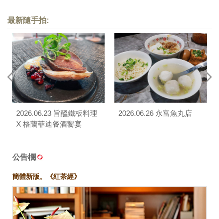
最新隨手拍:
2026.06.23 旨醞鐵板料理
2026.06.26 永富魚丸店
X 格蘭菲迪餐酒饗宴
公告欄
簡體新版。《紅茶經》