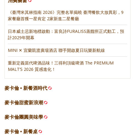
消費櫥窗
《臺灣米其林指南 2026》完整名單揭曉 臺灣餐飲大放異彩，9
家餐廳首獲一星肯定 2家新進二星餐廳
日本威士忌新地標啟動：富良詩FURALISS蒸餾所正式動工，預
計2029年開幕
MINI ✕ 宜蘭凱渡廣場酒店 聯手開啟夏日玩樂新航線
重新定義當代啤酒品味！三得利頂級啤酒 The PREMIUM
MALT’S 2026 質感進化！
麥卡倫 • 新餐酒時代
麥卡倫甜蜜新浪潮
麥卡倫團圓美味學
麥卡倫 • 新餐桌