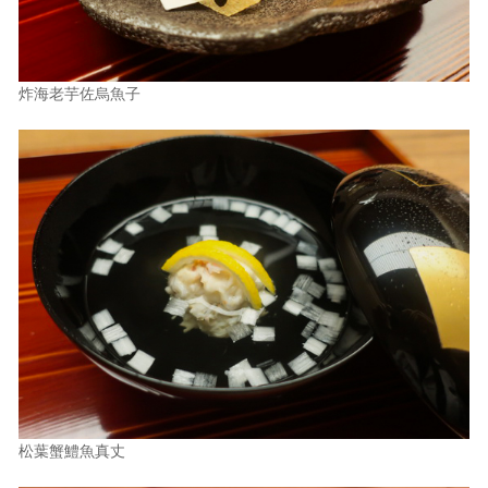
炸海老芋佐烏魚子
松葉蟹鱧魚真丈