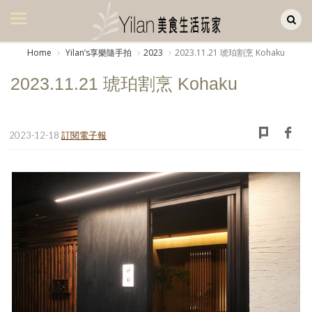
Yilan作品區
美食集
Home
Yilanʼs享樂隨手拍
2023
2023.11.21 琥珀割烹 Kohaku
美飲集
2023.11.21 琥珀割烹 Kohaku
廚房集
旅遊集
2023-12-18
訂閱電子報
旅遊美食集
生活風
書房集
日記簿
餐桌週記
享樂隨手拍