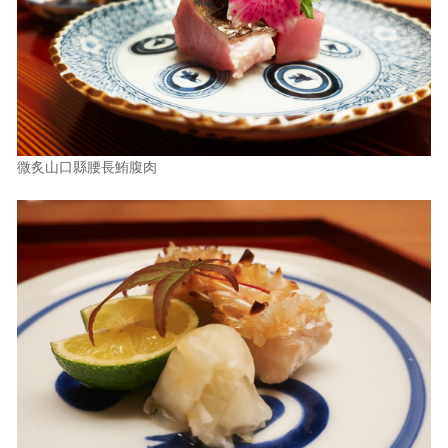
微炙山口縣腰長鮪腹肉