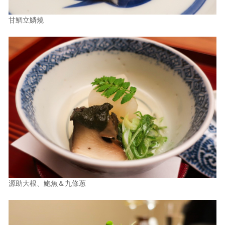
甘鯛立鱗燒
源助大根、鮑魚＆九條蔥