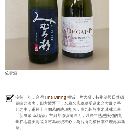
佐餐酒.
疫後一年，台灣
Fine Dining
領域一片大盛，特別法與日菜穩
踩峰頭浪尖，四方競逐下，名廚名店紛紛受邀來台大展身手；
此之中，甫於上月開幕的琥珀割烹，由九州熊本米其林二星
「新屋敷 幸福論」主廚都原慎司跨刀，以長年熱烈擁抱的九
州在地豐美海陸食材為表現核心，為台灣高檔日本料理再添新
章。