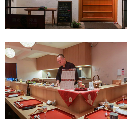
照相簿
影音區
創意出版服務
歷史區
關於Yilan
個人著作
活動實況記錄
媒體報導一覽
合作與代言
訂閱電子報