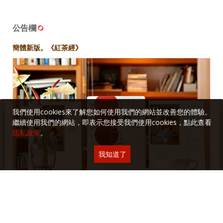
公告欄
簡體新版。《紅茶經》
我們使用cookies來了解您如何使用我們的網站並改善您的體驗。
繼續使用我們的網站，即表示您接受我們使用cookies，點此查看
隱私政策
。
我知道了
在我的長長飲食研究、寫作生涯與出版歷程裡，紅茶，始終是此
中格外佔有一席之地的一類——自二十多歲沉浸投入至今已逾三
十年，而從2005年的《尋味．紅茶》到2017年的《紅茶經》，