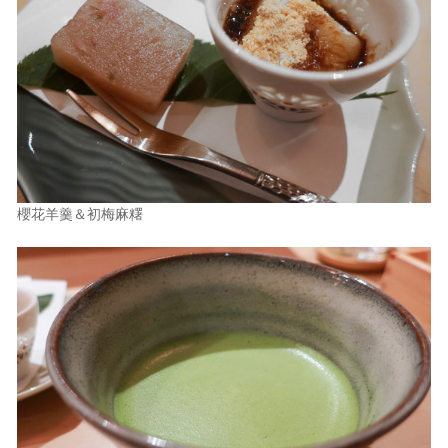
櫻花羊羹＆初梅麻糬