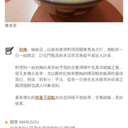
餐後茶
「
初梅
」姊妹店，以板前會席料理與關東煮為主打，相較於一
日一組限定、訂位門檻高的本店而言無疑平易近人許多。
料理則一如初梅向來所給予我的含蓄渾樸中見真淳細膩之風，
卻又多幾分直率，尤以酥炸紅魽和壓軸的櫻花蝦炊飯兩吃最得
我心。而採「前割り」手法、從前一日便先兌水慢萃的佐酒之
圓潤溫醇也讓人印象深刻。
素來傑出的
和菓子甜點
在此也同樣不曾缺席，甘雅細膩，美好
收尾。
圓雙 MARUSOU
台北市中山區新生里錦州街157巷9號