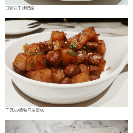
日曬花干炒肥腸
干貝XO醬豬肝蘿蔔糕