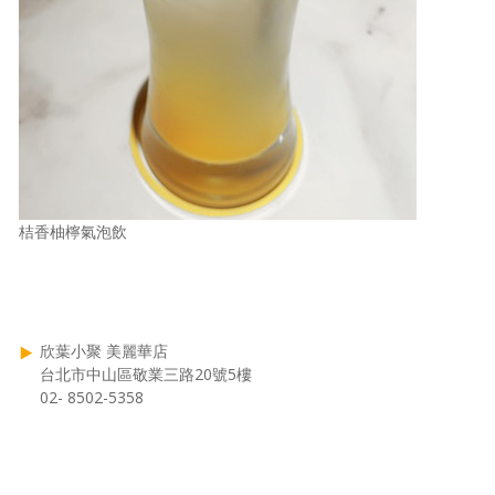
桔香柚檸氣泡飲
欣葉小聚 美麗華店
台北市中山區敬業三路20號5樓
02- 8502-5358