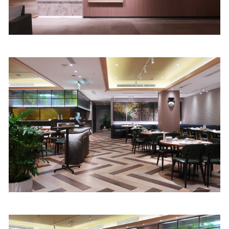
照相簿
影音區
創意出版服務
歷史區
關於Yilan
個人著作
活動實況記錄
媒體報導一覽
合作與代言
訂閱電子報