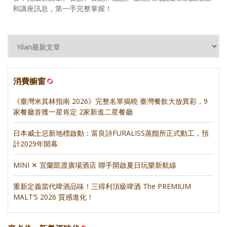
和講座訊息，第一手完整掌握！
消費櫥窗
《臺灣米其林指南 2026》完整名單揭曉 臺灣餐飲大放異彩，9
家餐廳首獲一星肯定 2家新進二星餐廳
日本威士忌新地標啟動：富良詩FURALISS蒸餾所正式動工，預
計2029年開幕
MINI ✕ 宜蘭凱渡廣場酒店 聯手開啟夏日玩樂新航線
重新定義當代啤酒品味！三得利頂級啤酒 The PREMIUM
MALT’S 2026 質感進化！