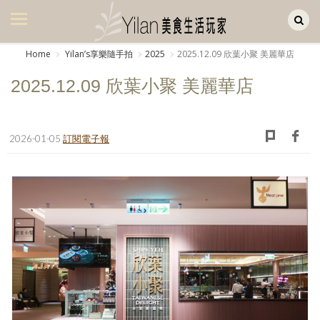
Yilan作品區
美食集
Home
Yilanʼs享樂隨手拍
2025
2025.12.09 欣葉小聚 美麗華店
美飲集
2025.12.09 欣葉小聚 美麗華店
廚房集
旅遊集
2026-01-05
訂閱電子報
旅遊美食集
生活風
書房集
日記簿
餐桌週記
享樂隨手拍