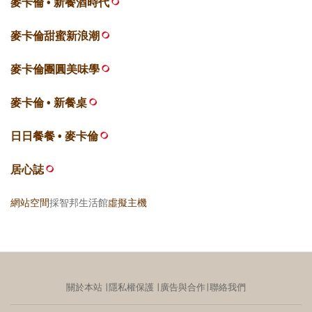
麥卡倫 • 新餐酒時代
麥卡倫甜蜜新浪潮
麥卡倫團圓美味學
麥卡倫 • 新餐桌
日日餐餐 • 麥卡倫
居心誌
網站空間
採智邦生活館
虛擬主機
關於本站
∣
隱私權保護
∣
廣告與合作
∣
聯絡我們