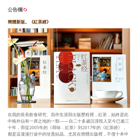
公告欄
簡體新版。《紅茶經》
在我的長長飲食研究、寫作生涯與出版歷程裡，紅茶，始終是此
中格外佔有一席之地的一類——自二十多歲沉浸投入至今已逾三
十年，而從2005年的《尋味．紅茶》到2017年的《紅茶經》，
都是這漫漫行途中的珍貴結晶。尤其在簡體出版裡，不僅十本中