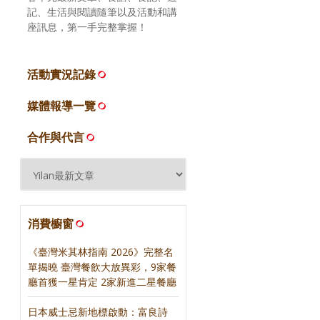
記、生活與閱讀隨筆以及活動和講
座訊息，第一手完整掌握！
活動實況記錄
媒體報導一覽
合作與代言
消費櫥窗
《臺灣米其林指南 2026》完整名
單揭曉 臺灣餐飲大放異彩，9家餐
廳首獲一星肯定 2家新進二星餐廳
日本威士忌新地標啟動：富良詩