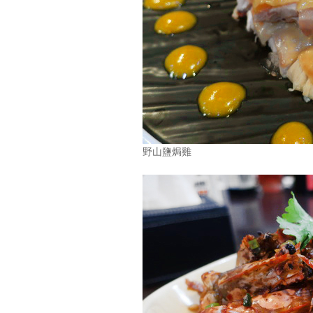
野山鹽焗雞