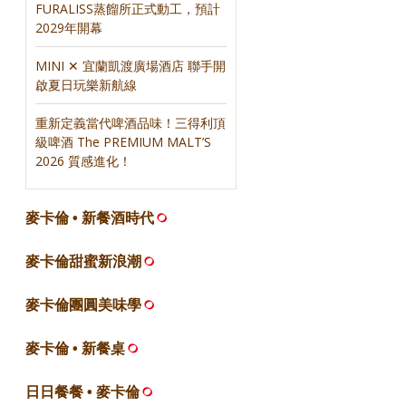
FURALISS蒸餾所正式動工，預計
2029年開幕
MINI ✕ 宜蘭凱渡廣場酒店 聯手開
啟夏日玩樂新航線
重新定義當代啤酒品味！三得利頂
級啤酒 The PREMIUM MALT’S
2026 質感進化！
麥卡倫 • 新餐酒時代
麥卡倫甜蜜新浪潮
麥卡倫團圓美味學
麥卡倫 • 新餐桌
日日餐餐 • 麥卡倫