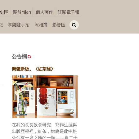
史區
關於Yilan
個人著作
訂閱電子報
記
享樂隨手拍
照相簿
影音區
公告欄
簡體新版。《紅茶經》
在我的長長飲食研究、寫作生涯與
出版歷程裡，紅茶，始終是此中格
外佔有一席之地的一類——自二十