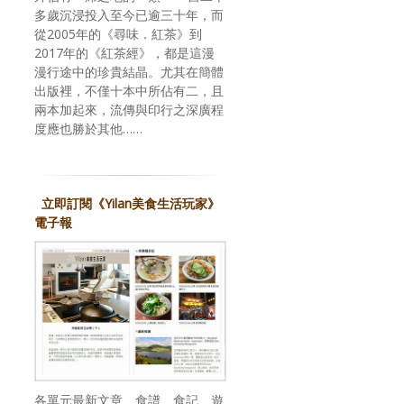
多歲沉浸投入至今已逾三十年，而
從2005年的《尋味．紅茶》到
2017年的《紅茶經》，都是這漫
漫行途中的珍貴結晶。尤其在簡體
出版裡，不僅十本中所佔有二，且
兩本加起來，流傳與印行之深廣程
度應也勝於其他……
立即訂閱《Yilan美食生活玩家》
電子報
各單元最新文章、食譜、食記、遊