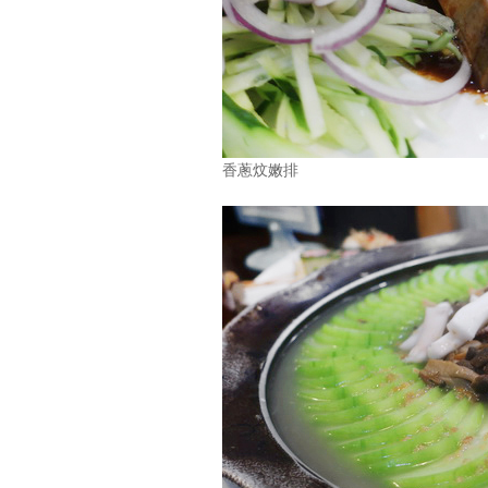
香蔥炆嫩排