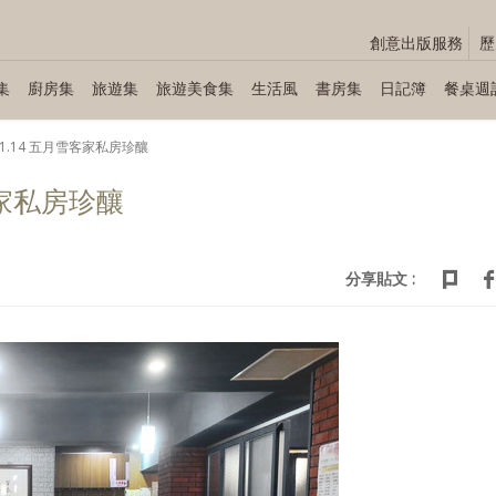
創意出版服務
歷
集
廚房集
旅遊集
旅遊美食集
生活風
書房集
日記簿
餐桌週
.11.14 五月雪客家私房珍釀
雪客家私房珍釀
分享貼文 :