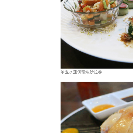
翠玉水蓮併龍蝦沙拉卷