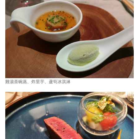
雞湯茶碗蒸、炸里芋、蘆筍冰淇淋