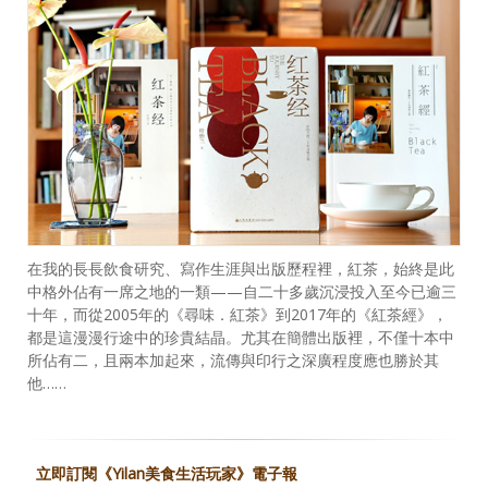
在我的長長飲食研究、寫作生涯與出版歷程裡，紅茶，始終是此
中格外佔有一席之地的一類——自二十多歲沉浸投入至今已逾三
十年，而從2005年的《尋味．紅茶》到2017年的《紅茶經》，
都是這漫漫行途中的珍貴結晶。尤其在簡體出版裡，不僅十本中
所佔有二，且兩本加起來，流傳與印行之深廣程度應也勝於其
他……
立即訂閱《Yilan美食生活玩家》電子報