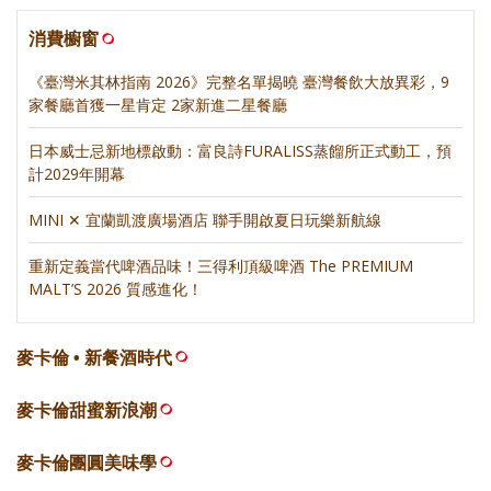
消費櫥窗
《臺灣米其林指南 2026》完整名單揭曉 臺灣餐飲大放異彩，9
家餐廳首獲一星肯定 2家新進二星餐廳
日本威士忌新地標啟動：富良詩FURALISS蒸餾所正式動工，預
計2029年開幕
MINI ✕ 宜蘭凱渡廣場酒店 聯手開啟夏日玩樂新航線
重新定義當代啤酒品味！三得利頂級啤酒 The PREMIUM
MALT’S 2026 質感進化！
麥卡倫 • 新餐酒時代
麥卡倫甜蜜新浪潮
麥卡倫團圓美味學