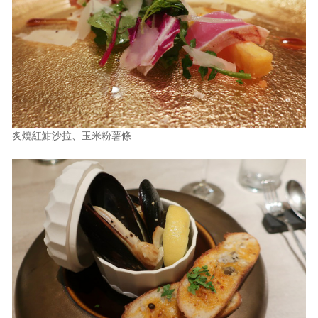
炙燒紅魽沙拉、玉米粉薯條