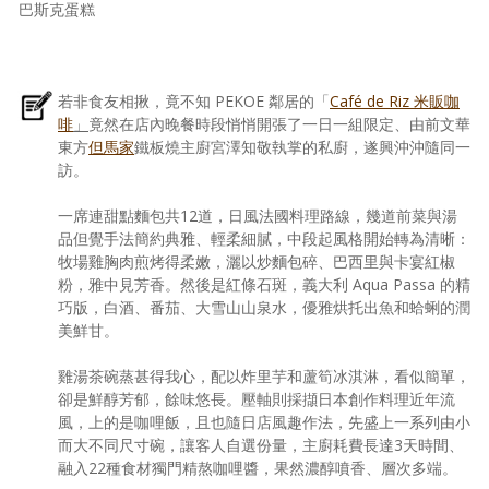
巴斯克蛋糕
若非食友相揪，竟不知 PEKOE 鄰居的「
Café de Riz 米販咖
啡
」
竟然在店內晚餐時段悄悄開張了一日一組限定、由前文華
東方
但馬家
鐵板燒主廚宮澤知敬執掌的私廚，遂興沖沖隨同一
訪。
一席連甜點麵包共12道，日風法國料理路線，幾道前菜與湯
品但覺手法簡約典雅、輕柔細膩，中段起風格開始轉為清晰：
牧場雞胸肉煎烤得柔嫩，灑以炒麵包碎、巴西里與卡宴紅椒
粉，雅中見芳香。然後是紅條石斑，義大利 Aqua Passa 的精
巧版，白酒、番茄、大雪山山泉水，優雅烘托出魚和蛤蜊的潤
美鮮甘。
雞湯茶碗蒸甚得我心，配以炸里芋和蘆筍冰淇淋，看似簡單，
卻是鮮醇芳郁，餘味悠長。壓軸則採擷日本創作料理近年流
風，上的是咖哩飯，且也隨日店風趣作法，先盛上一系列由小
而大不同尺寸碗，讓客人自選份量，主廚耗費長達3天時間、
融入22種食材獨門精熬咖哩醬，果然濃醇噴香、層次多端。