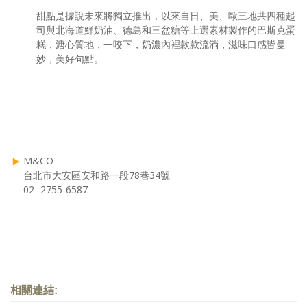
甜點是據說未來將獨立推出，以來自日、美、歐三地共四種起
司與北海道鮮奶油、德島和三盆糖等上選素材製作的巴斯克蛋
糕，溏心質地，一咬下，奶濃內裡款款流淌，滋味口感皆曼
妙，美好句點。
M&CO
台北市大安區安和路一段78巷34號
02- 2755-6587
相關連結: