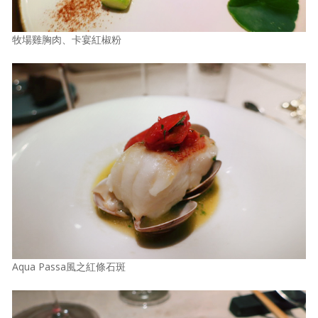
牧場雞胸肉、卡宴紅椒粉
Aqua Passa風之紅條石斑