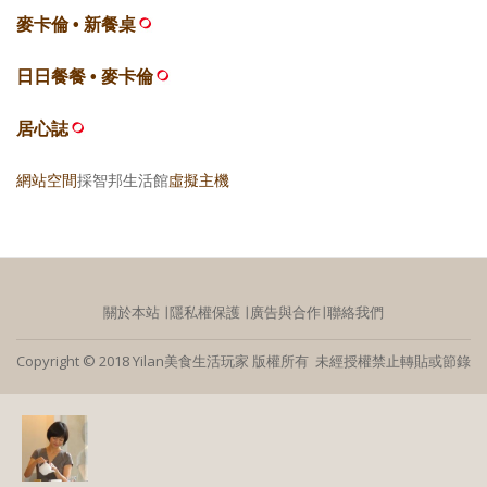
麥卡倫 • 新餐桌
日日餐餐 • 麥卡倫
居心誌
網站空間
採智邦生活館
虛擬主機
關於本站
∣
隱私權保護
∣
廣告與合作
∣
聯絡我們
Copyright © 2018 Yilan美食生活玩家 版權所有 未經授權禁止轉貼或節錄