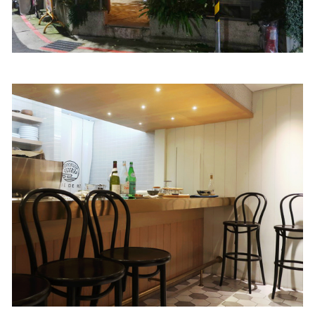
照相簿
影音區
創意出版服務
歷史區
關於Yilan
個人著作
活動實況記錄
媒體報導一覽
合作與代言
訂閱電子報