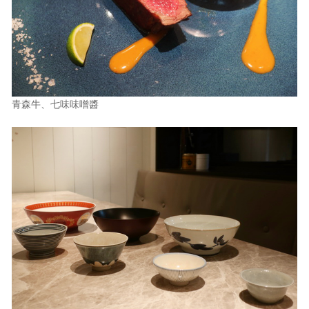
青森牛、七味味噌醬