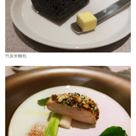
竹炭米麵包