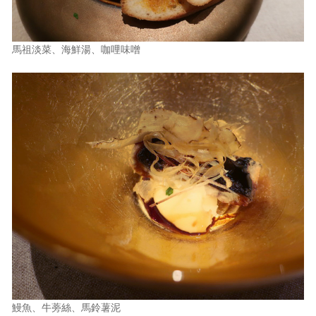
馬祖淡菜、海鮮湯、咖哩味噌
鰻魚、牛蒡絲、馬鈴薯泥