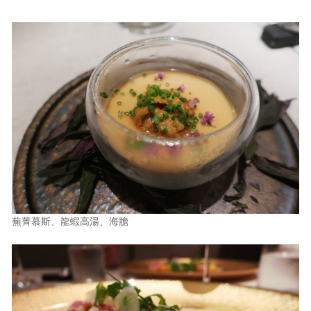
蕪菁慕斯、龍蝦高湯、海膽