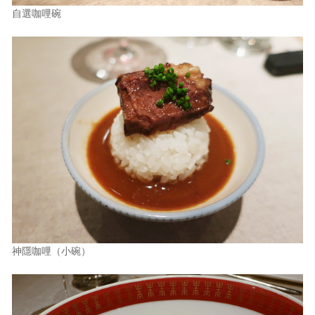
自選咖哩碗
神隱咖哩（小碗）