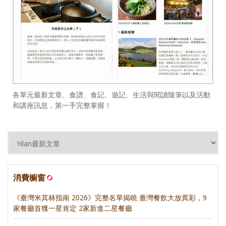
各單元最新文章、食譜、食記、遊記、生活與閱讀隨筆以及活動
和講座訊息，第一手完整掌握！
消費櫥窗
《臺灣米其林指南 2026》完整名單揭曉 臺灣餐飲大放異彩，9
家餐廳首獲一星肯定 2家新進二星餐廳