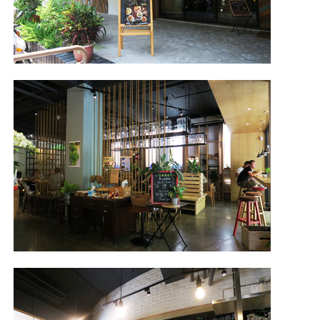
照相簿
影音區
創意出版服務
歷史區
關於Yilan
個人著作
活動實況記錄
媒體報導一覽
合作與代言
訂閱電子報