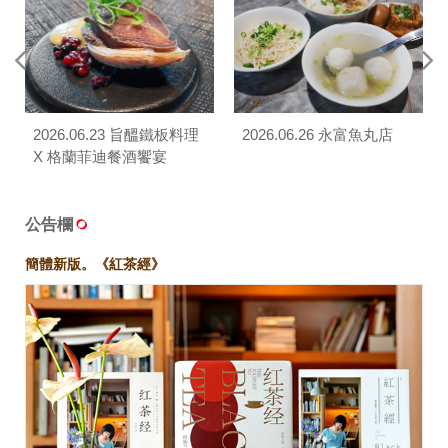
2026.06.23 旨醞鐵板料理
2026.06.26 永富魚丸店
X 格蘭菲迪餐酒饗宴
公告欄
簡體新版。《紅茶經》