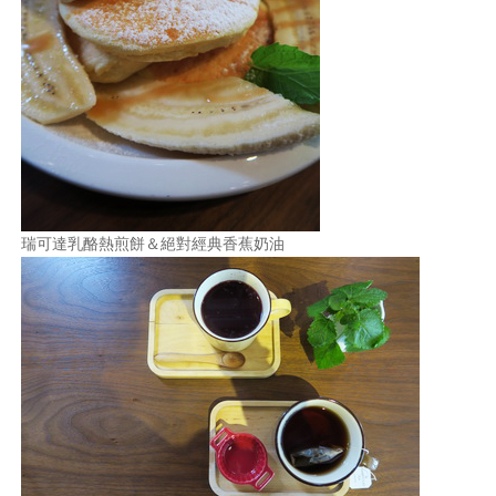
瑞可達乳酪熱煎餅＆絕對經典香蕉奶油