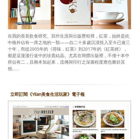
在我的長長飲食研究、寫作生涯與出版歷程裡，紅茶，始終是此
中格外佔有一席之地的一類——自二十多歲沉浸投入至今已逾三
十年，而從2005年的《尋味．紅茶》到2017年的《紅茶經》，
都是這漫漫行途中的珍貴結晶。尤其在簡體出版裡，不僅十本中
所佔有二，且兩本加起來，流傳與印行之深廣程度應也勝於其
他……
立即訂閱《Yilan美食生活玩家》電子報