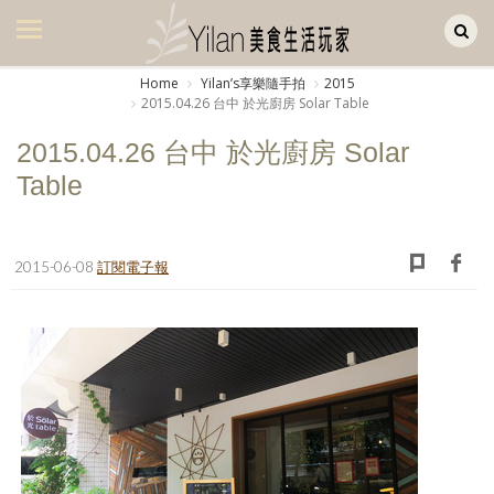
Yilan作品區
美食集
Home
Yilanʼs享樂隨手拍
2015
2015.04.26 台中 於光廚房 Solar Table
美飲集
2015.04.26 台中 於光廚房 Solar
廚房集
Table
旅遊集
旅遊美食集
2015-06-08
訂閱電子報
生活風
書房集
日記簿
餐桌週記
享樂隨手拍