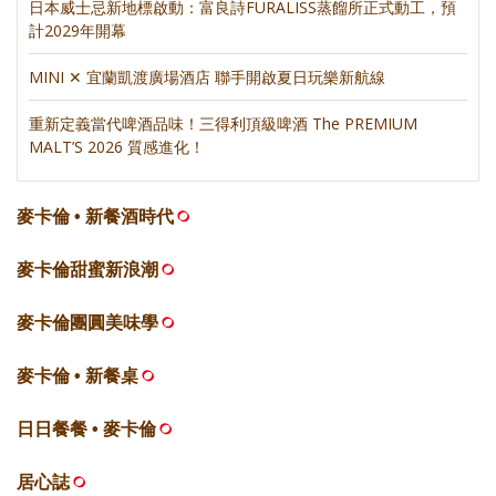
日本威士忌新地標啟動：富良詩FURALISS蒸餾所正式動工，預
計2029年開幕
MINI ✕ 宜蘭凱渡廣場酒店 聯手開啟夏日玩樂新航線
重新定義當代啤酒品味！三得利頂級啤酒 The PREMIUM
MALT’S 2026 質感進化！
麥卡倫 • 新餐酒時代
麥卡倫甜蜜新浪潮
麥卡倫團圓美味學
麥卡倫 • 新餐桌
日日餐餐 • 麥卡倫
居心誌