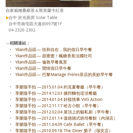
自家栽種桑椹茶＆斯里蘭卡紅茶
台中 於光廚房 Solar Table
台中市南屯區大進街697號1F
04-2320-2302
→
相關連結：
•
Yilan作品區— 恬和自在，我的假日早午餐
•
Yilan作品區— 甜蜜蜜！楓糖香蕉法國吐司
•
Yilan作品區— 倫敦早餐風景
•
Yilan作品區— 閒情假日早午餐
•
Yilan作品區— 巴黎Mariage Freres茶店的美妙早午餐
•
享樂隨手拍 —2015.01.04 約克夏餐廳（早午餐）
•
享樂隨手拍 —2014.12.03 擴邦麵包堤頂餐廳
•
享樂隨手拍 —2014.01.04 好樣情事 VVG Action
•
享樂隨手拍 —2012.11.17 哈古小館（早午餐）
•
享樂隨手拍 —2012.02.04 屋頂上的貓私廚（早午餐）
•
享樂隨手拍 —2012.01.14 溫德德式烘培餐館（內湖店）
•
享樂隨手拍 —2011.04.09 Cafe Ballet（早午餐）
•
享樂隨手拍 —2010.09.18 The Diner 樂子（瑞安店）