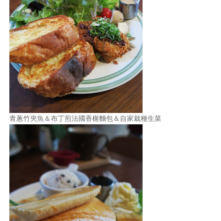
青蔥竹夾魚＆布丁煎法國香榭麵包＆自家栽種生菜