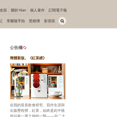
史區
關於Yilan
個人著作
訂閱電子報
記
享樂隨手拍
照相簿
影音區
公告欄
簡體新版。《紅茶經》
在我的長長飲食研究、寫作生涯與
出版歷程裡，紅茶，始終是此中格
外佔有一席之地的一類——自二十