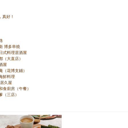
理，真好！
小路
兵衛 博多串燒
和幸日式料理居酒屋
名意都（大直店）
居酒屋
天命庵（花博支鋪）
漁藏海鮮料理
諸 居久屋
's 和食廚房（午餐）
瞞著爹（三店）