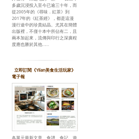
多歲沉浸投入至今已逾三十年，而
從2005年的《尋味．紅茶》到
2017年的《紅茶經》，都是這漫
漫行途中的珍貴結晶。尤其在簡體
出版裡，不僅十本中所佔有二，且
兩本加起來，流傳與印行之深廣程
度應也勝於其他……
立即訂閱《Yilan美食生活玩家》
電子報
各單元最新文章、食譜、食記、遊