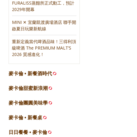
FURALISS蒸餾所正式動工，預計
2029年開幕
MINI ✕ 宜蘭凱渡廣場酒店 聯手開
啟夏日玩樂新航線
重新定義當代啤酒品味！三得利頂
級啤酒 The PREMIUM MALT’S
2026 質感進化！
麥卡倫 • 新餐酒時代
麥卡倫甜蜜新浪潮
麥卡倫團圓美味學
麥卡倫 • 新餐桌
日日餐餐 • 麥卡倫