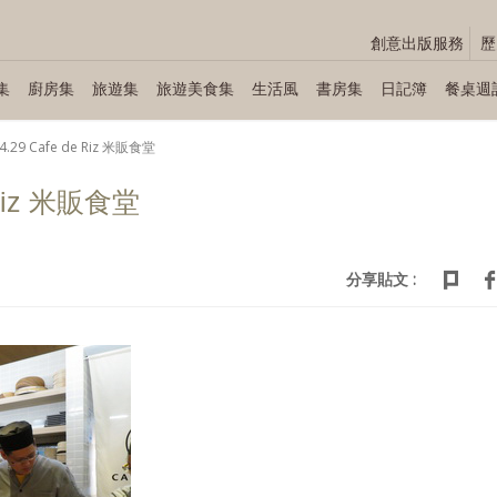
創意出版服務
歷
集
廚房集
旅遊集
旅遊美食集
生活風
書房集
日記簿
餐桌週
04.29 Cafe de Riz 米販食堂
e Riz 米販食堂
分享貼文 :