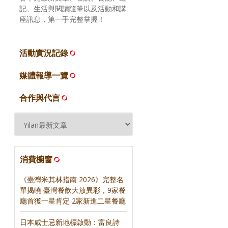
記、生活與閱讀隨筆以及活動和講
座訊息，第一手完整掌握！
活動實況記錄
媒體報導一覽
合作與代言
消費櫥窗
《臺灣米其林指南 2026》完整名
單揭曉 臺灣餐飲大放異彩，9家餐
廳首獲一星肯定 2家新進二星餐廳
日本威士忌新地標啟動：富良詩