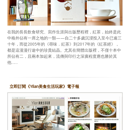
在我的長長飲食研究、寫作生涯與出版歷程裡，紅茶，始終是此
中格外佔有一席之地的一類——自二十多歲沉浸投入至今已逾三
十年，而從2005年的《尋味．紅茶》到2017年的《紅茶經》，
都是這漫漫行途中的珍貴結晶。尤其在簡體出版裡，不僅十本中
所佔有二，且兩本加起來，流傳與印行之深廣程度應也勝於其
他……
立即訂閱《Yilan美食生活玩家》電子報