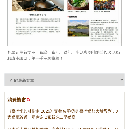
各單元最新文章、食譜、食記、遊記、生活與閱讀隨筆以及活動
和講座訊息，第一手完整掌握！
消費櫥窗
《臺灣米其林指南 2026》完整名單揭曉 臺灣餐飲大放異彩，9
家餐廳首獲一星肯定 2家新進二星餐廳