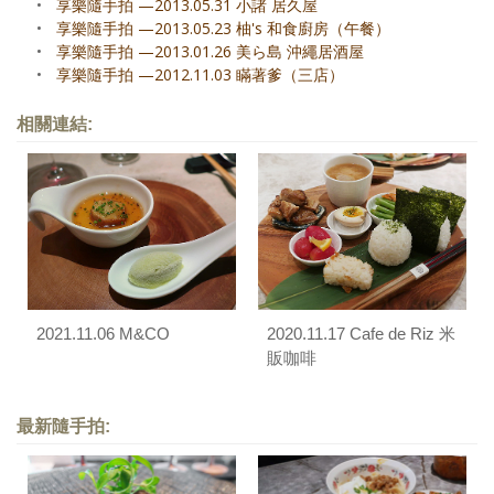
•
享樂隨手拍 —2013.05.31 小諸 居久屋
•
享樂隨手拍 —2013.05.23 柚's 和食廚房（午餐）
•
享樂隨手拍 —2013.01.26 美ら島 沖繩居酒屋
•
享樂隨手拍 —2012.11.03 瞞著爹（三店）
相關連結:
2021.11.06 M&CO
2020.11.17 Cafe de Riz 米
販咖啡
最新隨手拍: