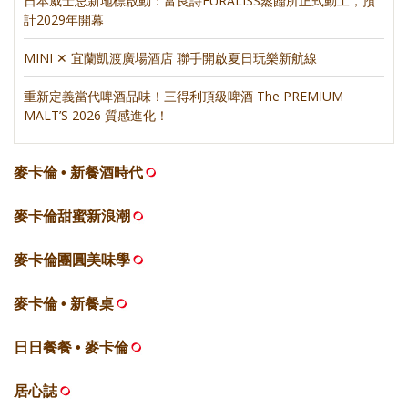
日本威士忌新地標啟動：富良詩FURALISS蒸餾所正式動工，預
計2029年開幕
MINI ✕ 宜蘭凱渡廣場酒店 聯手開啟夏日玩樂新航線
重新定義當代啤酒品味！三得利頂級啤酒 The PREMIUM
MALT’S 2026 質感進化！
麥卡倫 • 新餐酒時代
麥卡倫甜蜜新浪潮
麥卡倫團圓美味學
麥卡倫 • 新餐桌
日日餐餐 • 麥卡倫
居心誌