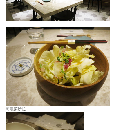
照相簿
影音區
創意出版服務
歷史區
關於Yilan
個人著作
活動實況記錄
媒體報導一覽
合作與代言
高麗菜沙拉
訂閱電子報