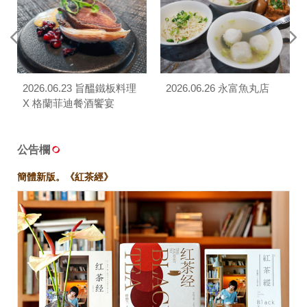
2026.06.23 旨醞鐵板料理
2026.06.26 永富魚丸店
X 格蘭菲迪餐酒饗宴
公告欄
簡體新版。《紅茶經》