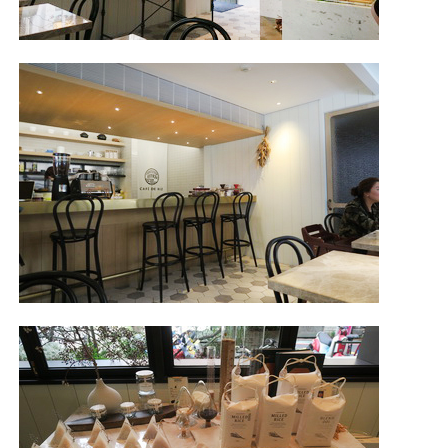
照相簿
影音區
創意出版服務
歷史區
關於Yilan
個人著作
活動實況記錄
媒體報導一覽
合作與代言
訂閱電子報