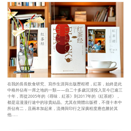
在我的長長飲食研究、寫作生涯與出版歷程裡，紅茶，始終是此
中格外佔有一席之地的一類——自二十多歲沉浸投入至今已逾三
十年，而從2005年的《尋味．紅茶》到2017年的《紅茶經》，
都是這漫漫行途中的珍貴結晶。尤其在簡體出版裡，不僅十本中
所佔有二，且兩本加起來，流傳與印行之深廣程度應也勝於其
他……