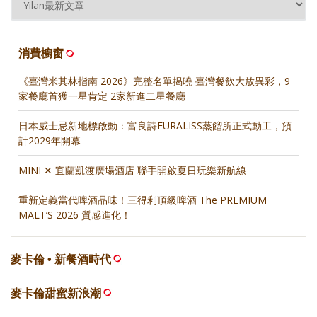
消費櫥窗
《臺灣米其林指南 2026》完整名單揭曉 臺灣餐飲大放異彩，9
家餐廳首獲一星肯定 2家新進二星餐廳
日本威士忌新地標啟動：富良詩FURALISS蒸餾所正式動工，預
計2029年開幕
MINI ✕ 宜蘭凱渡廣場酒店 聯手開啟夏日玩樂新航線
重新定義當代啤酒品味！三得利頂級啤酒 The PREMIUM
MALT’S 2026 質感進化！
麥卡倫 • 新餐酒時代
麥卡倫甜蜜新浪潮