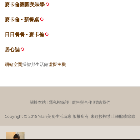
麥卡倫團圓美味學
麥卡倫 • 新餐桌
日日餐餐 • 麥卡倫
居心誌
網站空間
採智邦生活館
虛擬主機
關於本站
∣
隱私權保護
∣
廣告與合作
∣
聯絡我們
Copyright © 2018 Yilan美食生活玩家 版權所有 未經授權禁止轉貼或節錄