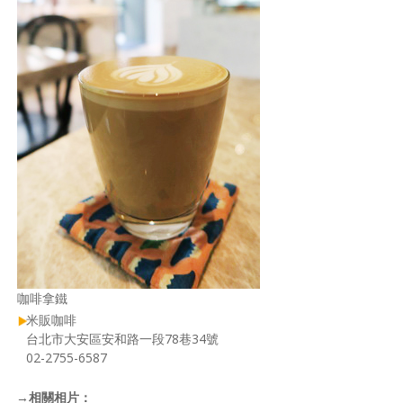
咖啡拿鐵
米販咖啡
台北市大安區安和路一段78巷34號
02-2755-6587
→
相關相片：