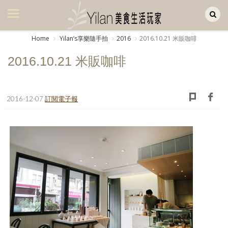
Yilan作品區
美食集
Home
Yilanʼs享樂隨手拍
2016
2016.10.21 米販咖啡
美飲集
2016.10.21 米販咖啡
廚房集
旅遊集
2016-12-07
訂閱電子報
旅遊美食集
生活風
書房集
日記簿
餐桌週記
享樂隨手拍