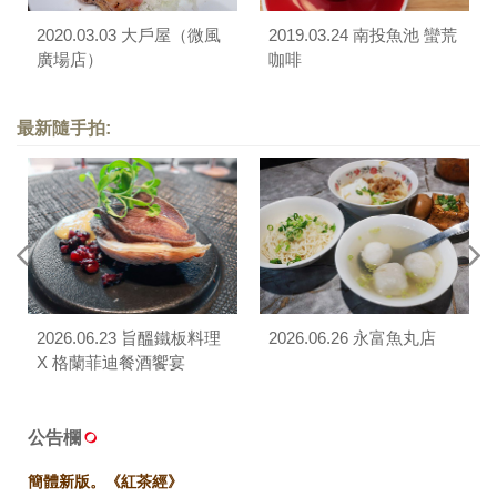
2020.03.03 大戶屋（微風
2019.03.24 南投魚池 蠻荒
廣場店）
咖啡
最新隨手拍:
2026.06.23 旨醞鐵板料理
2026.06.26 永富魚丸店
X 格蘭菲迪餐酒饗宴
公告欄
簡體新版。《紅茶經》