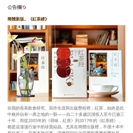
公告欄
簡體新版。《紅茶經》
在我的長長飲食研究、寫作生涯與出版歷程裡，紅茶，始終是此
中格外佔有一席之地的一類——自二十多歲沉浸投入至今已逾三
十年，而從2005年的《尋味．紅茶》到2017年的《紅茶經》，
都是這漫漫行途中的珍貴結晶。尤其在簡體出版裡，不僅十本中
所佔有二，且兩本加起來，流傳與印行之深廣程度應也勝於其