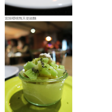
當歸櫻桃鴨天使細麵