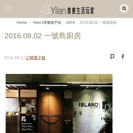
Yilan作品區
美食集
Home
Yilanʼs享樂隨手拍
2016
2016.08.02 一號島廚房
美飲集
2016.08.02 一號島廚房
廚房集
旅遊集
2016-10-12
訂閱電子報
旅遊美食集
生活風
書房集
日記簿
餐桌週記
享樂隨手拍