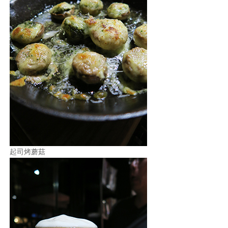
起司烤蘑菇