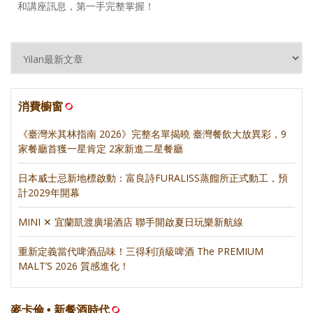
和講座訊息，第一手完整掌握！
消費櫥窗
《臺灣米其林指南 2026》完整名單揭曉 臺灣餐飲大放異彩，9
家餐廳首獲一星肯定 2家新進二星餐廳
日本威士忌新地標啟動：富良詩FURALISS蒸餾所正式動工，預
計2029年開幕
MINI ✕ 宜蘭凱渡廣場酒店 聯手開啟夏日玩樂新航線
重新定義當代啤酒品味！三得利頂級啤酒 The PREMIUM
MALT’S 2026 質感進化！
麥卡倫 • 新餐酒時代