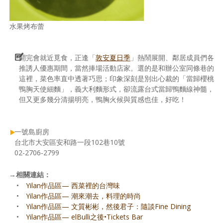
水果烤布蕾
開完會就近覓食，正逢「
敦安夏日季
」熱鬧展開、鄰居成員們各
推誘人優惠期間，當然捧場活動店家。選的是和辦公室同條巷的
這裡，菜色率直中透著巧思；印象深刻是別出心裁的「當歸櫻桃
鴨胸天使細麵」，義大利麵形式，卻流露台式當歸鴨麵線神髓，
但又更多幾分清揚明亮，鴨胸火候與質感也佳，好吃！
一號島廚房
台北市大安區安和路一段102巷10號
02-2706-2799
→
相關連結：
•
Yilan作品區— 西菜裡的台灣味
•
Yilan作品區— 潮來潮去，料理的時尚
•
Yilan作品區— 文質彬彬，然後君子：隨談Fine Dining
•
Yilan作品區— elBulli之後•Tickets Bar