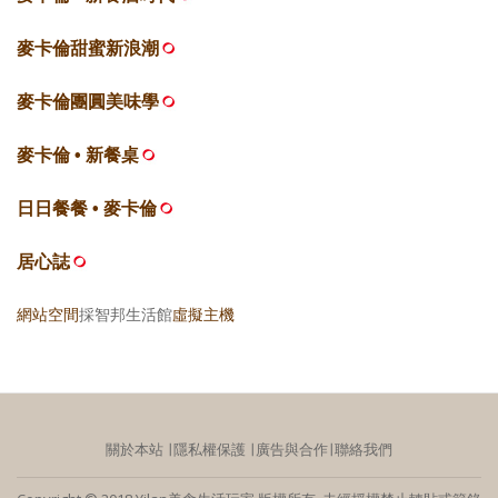
麥卡倫甜蜜新浪潮
麥卡倫團圓美味學
麥卡倫 • 新餐桌
日日餐餐 • 麥卡倫
居心誌
網站空間
採智邦生活館
虛擬主機
關於本站
∣
隱私權保護
∣
廣告與合作
∣
聯絡我們