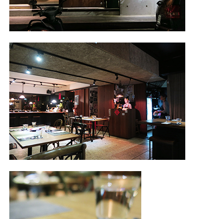
照相簿
影音區
創意出版服務
歷史區
關於Yilan
個人著作
活動實況記錄
媒體報導一覽
合作與代言
訂閱電子報