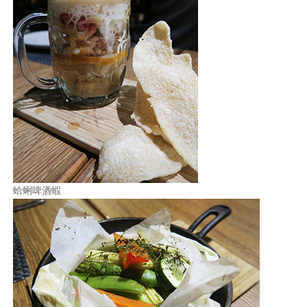
蛤蜊啤酒蝦