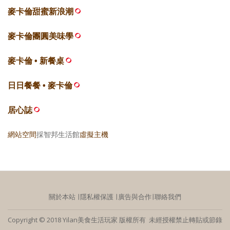
麥卡倫甜蜜新浪潮
麥卡倫團圓美味學
麥卡倫 • 新餐桌
日日餐餐 • 麥卡倫
居心誌
網站空間
採智邦生活館
虛擬主機
關於本站
∣
隱私權保護
∣
廣告與合作
∣
聯絡我們
Copyright © 2018 Yilan美食生活玩家 版權所有 未經授權禁止轉貼或節錄