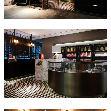
照相簿
影音區
創意出版服務
歷史區
關於Yilan
個人著作
活動實況記錄
媒體報導一覽
合作與代言
訂閱電子報