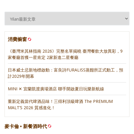
消費櫥窗
《臺灣米其林指南 2026》完整名單揭曉 臺灣餐飲大放異彩，9
家餐廳首獲一星肯定 2家新進二星餐廳
日本威士忌新地標啟動：富良詩FURALISS蒸餾所正式動工，預
計2029年開幕
MINI ✕ 宜蘭凱渡廣場酒店 聯手開啟夏日玩樂新航線
重新定義當代啤酒品味！三得利頂級啤酒 The PREMIUM
MALT’S 2026 質感進化！
麥卡倫 • 新餐酒時代