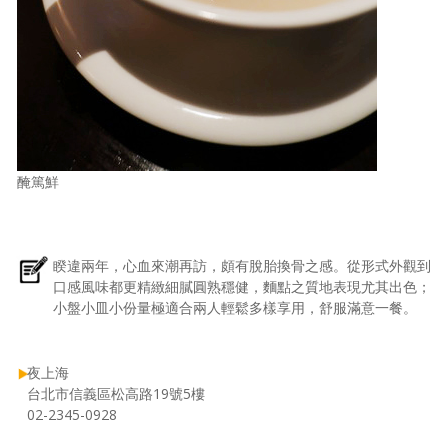
醃篤鮮
睽違兩年，心血來潮再訪，頗有脫胎換骨之感。從形式外觀到
口感風味都更精緻細膩圓熟穩健，麵點之質地表現尤其出色；
小盤小皿小份量極適合兩人輕鬆多樣享用，舒服滿意一餐。
夜上海
台北市信義區松高路19號5樓
02-2345-0928