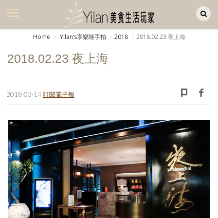
Yilan作品區
美食集
Home
Yilanʼs享樂隨手拍
2018
2018.02.23 夜上海
美飲集
2018.02.23 夜上海
廚房集
旅遊集
2018-03-14
訂閱電子報
旅遊美食集
生活風
書房集
日記簿
餐桌週記
享樂隨手拍