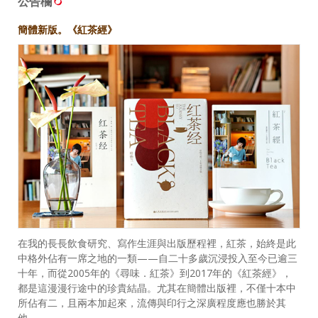
公告欄
簡體新版。《紅茶經》
在我的長長飲食研究、寫作生涯與出版歷程裡，紅茶，始終是此
中格外佔有一席之地的一類——自二十多歲沉浸投入至今已逾三
十年，而從2005年的《尋味．紅茶》到2017年的《紅茶經》，
都是這漫漫行途中的珍貴結晶。尤其在簡體出版裡，不僅十本中
所佔有二，且兩本加起來，流傳與印行之深廣程度應也勝於其
他……