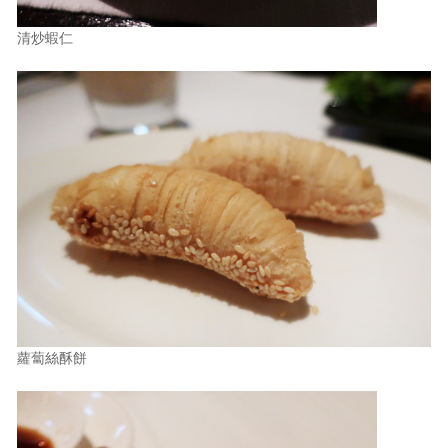
清炒蝦仁
蘿蔔絲酥餅