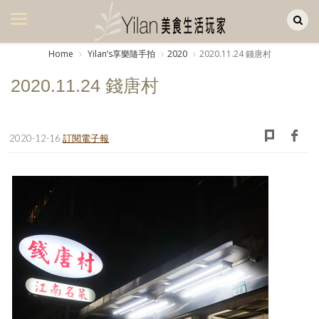
Yilan作品區
美食集
Home
Yilanʼs享樂隨手拍
2020
2020.11.24 錢唐村
美飲集
2020.11.24 錢唐村
廚房集
旅遊集
2020-12-16
訂閱電子報
旅遊美食集
生活風
書房集
日記簿
餐桌週記
享樂隨手拍