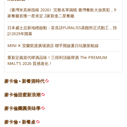
《臺灣米其林指南 2026》完整名單揭曉 臺灣餐飲大放異彩，9
家餐廳首獲一星肯定 2家新進二星餐廳
日本威士忌新地標啟動：富良詩FURALISS蒸餾所正式動工，預
計2029年開幕
MINI ✕ 宜蘭凱渡廣場酒店 聯手開啟夏日玩樂新航線
重新定義當代啤酒品味！三得利頂級啤酒 The PREMIUM
MALT’S 2026 質感進化！
麥卡倫 • 新餐酒時代
麥卡倫甜蜜新浪潮
麥卡倫團圓美味學
麥卡倫 • 新餐桌