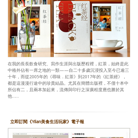
在我的長長飲食研究、寫作生涯與出版歷程裡，紅茶，始終是此
中格外佔有一席之地的一類——自二十多歲沉浸投入至今已逾三
十年，而從2005年的《尋味．紅茶》到2017年的《紅茶經》，
都是這漫漫行途中的珍貴結晶。尤其在簡體出版裡，不僅十本中
所佔有二，且兩本加起來，流傳與印行之深廣程度應也勝於其
他……
立即訂閱《Yilan美食生活玩家》電子報