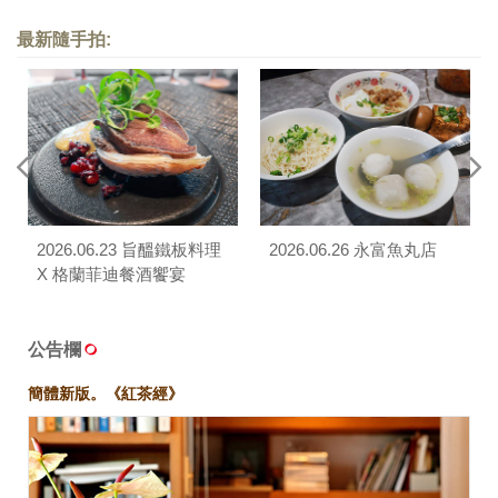
最新隨手拍:
2026.06.23 旨醞鐵板料理
2026.06.26 永富魚丸店
X 格蘭菲迪餐酒饗宴
公告欄
簡體新版。《紅茶經》