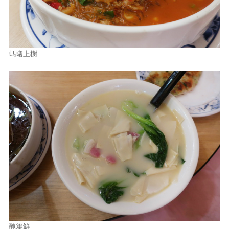
螞蟻上樹
醃篤鮮