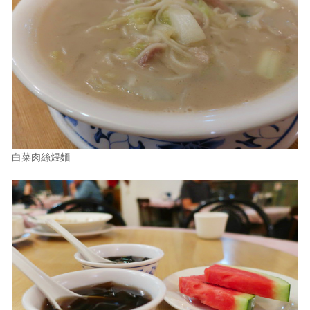
白菜肉絲煨麵