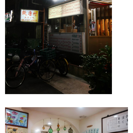
照相簿
影音區
創意出版服務
歷史區
關於Yilan
個人著作
活動實況記錄
媒體報導一覽
合作與代言
訂閱電子報