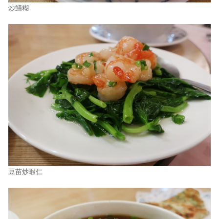
炒鱔糊
豆苗炒蝦仁