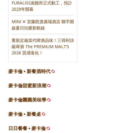
FURALISS蒸餾所正式動工，預計
2029年開幕
MINI ✕ 宜蘭凱渡廣場酒店 聯手開
啟夏日玩樂新航線
重新定義當代啤酒品味！三得利頂
級啤酒 The PREMIUM MALT’S
2026 質感進化！
麥卡倫 • 新餐酒時代
麥卡倫甜蜜新浪潮
麥卡倫團圓美味學
麥卡倫 • 新餐桌
日日餐餐 • 麥卡倫