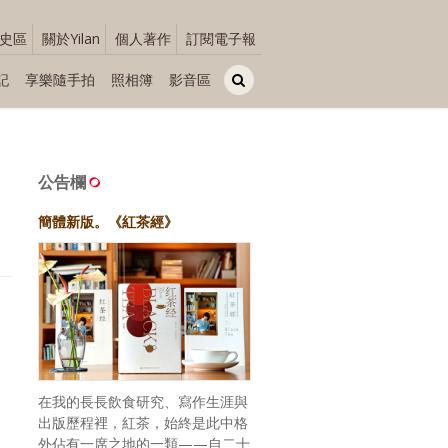
史區
關於Yilan
個人著作
訂閱電子報
記
享樂隨手拍
照相簿
影音區
公告欄
簡體新版。《紅茶經》
在我的長長飲食研究、寫作生涯與
出版歷程裡，紅茶，始終是此中格
外佔有一席之地的一類——自二十