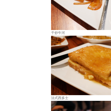
干炒牛河
法式西多士