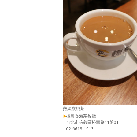
熱絲襪奶茶
檀島香港茶餐廳
台北市信義區松壽路11號b1
02-6613-1013