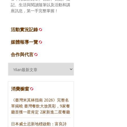
記、生活與閱讀隨筆以及活動和講
座訊息，第一手完整掌握！
活動實況記錄
媒體報導一覽
合作與代言
消費櫥窗
《臺灣米其林指南 2026》完整名
單揭曉 臺灣餐飲大放異彩，9家餐
廳首獲一星肯定 2家新進二星餐廳
日本威士忌新地標啟動：富良詩