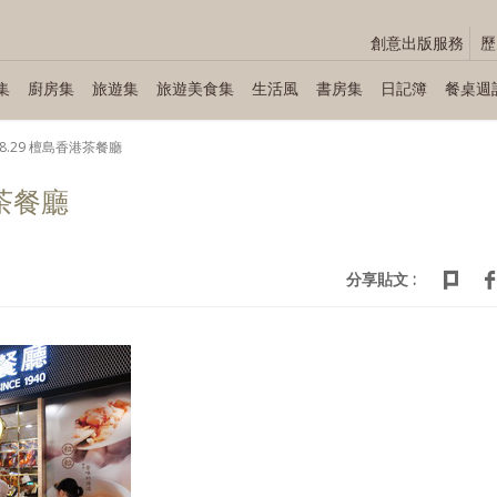
創意出版服務
歷
集
廚房集
旅遊集
旅遊美食集
生活風
書房集
日記簿
餐桌週
.08.29 檀島香港茶餐廳
港茶餐廳
分享貼文 :