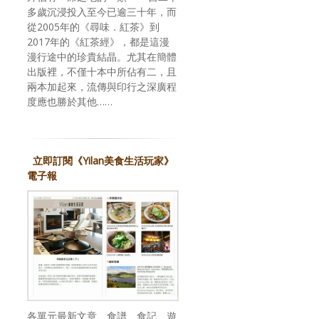
多歲沉浸投入至今已逾三十年，而
從2005年的《尋味．紅茶》到
2017年的《紅茶經》，都是這漫
漫行途中的珍貴結晶。尤其在簡體
出版裡，不僅十本中所佔有二，且
兩本加起來，流傳與印行之深廣程
度應也勝於其他……
立即訂閱《Yilan美食生活玩家》
電子報
各單元最新文章、食譜、食記、遊