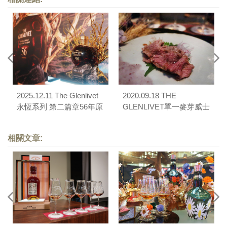
2025.12.11 The Glenlivet
2020.09.18 THE
永恆系列 第二篇章56年原
GLENLIVET單一麥芽威士
酒品酩會
忌之「純。淬 品桶會」
（但馬家涮涮鍋）
相關文章: