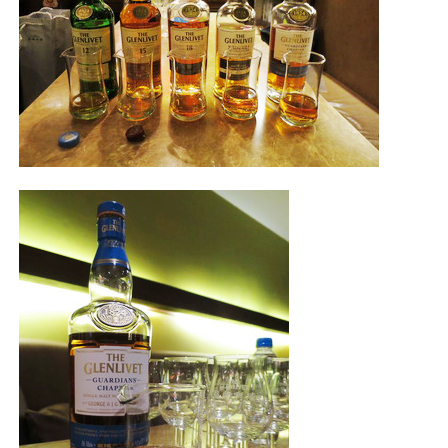
照相簿
影音區
創意出版服務
歷史區
關於Yilan
個人著作
活動實況記錄
媒體報導一覽
合作與代言
訂閱電子報