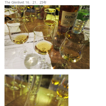
The Glenlivet 16、21、25年