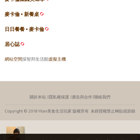
麥卡倫 • 新餐桌
日日餐餐 • 麥卡倫
居心誌
網站空間
採智邦生活館
虛擬主機
關於本站
∣
隱私權保護
∣
廣告與合作
∣
聯絡我們
Copyright © 2018 Yilan美食生活玩家 版權所有 未經授權禁止轉貼或節錄