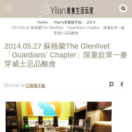
Yilan作品區
美食集
Home
Yilanʼs享樂隨手拍
2014
2014.05.27 蘇格蘭The Glenlivet 「Guardiansʼ Chapter」限量款單一麥
美飲集
芽威士忌品酩會
廚房集
2014.05.27 蘇格蘭The Glenlivet
「Guardiansʼ Chapter」限量款單一麥
旅遊集
芽威士忌品酩會
旅遊美食集
生活風
2014-06-16
訂閱電子報
書房集
日記簿
餐桌週記
享樂隨手拍