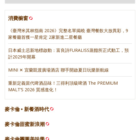
消費櫥窗
《臺灣米其林指南 2026》完整名單揭曉 臺灣餐飲大放異彩，9
家餐廳首獲一星肯定 2家新進二星餐廳
日本威士忌新地標啟動：富良詩FURALISS蒸餾所正式動工，預
計2029年開幕
MINI ✕ 宜蘭凱渡廣場酒店 聯手開啟夏日玩樂新航線
重新定義當代啤酒品味！三得利頂級啤酒 The PREMIUM
MALT’S 2026 質感進化！
麥卡倫 • 新餐酒時代
麥卡倫甜蜜新浪潮
麥卡倫團圓美味學