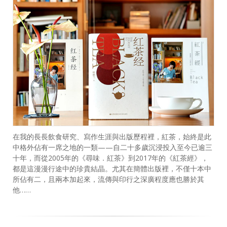
在我的長長飲食研究、寫作生涯與出版歷程裡，紅茶，始終是此
中格外佔有一席之地的一類——自二十多歲沉浸投入至今已逾三
十年，而從2005年的《尋味．紅茶》到2017年的《紅茶經》，
都是這漫漫行途中的珍貴結晶。尤其在簡體出版裡，不僅十本中
所佔有二，且兩本加起來，流傳與印行之深廣程度應也勝於其
他……