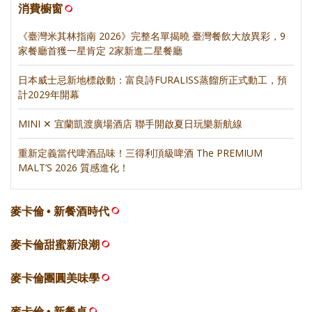
消費櫥窗
《臺灣米其林指南 2026》完整名單揭曉 臺灣餐飲大放異彩，9
家餐廳首獲一星肯定 2家新進二星餐廳
日本威士忌新地標啟動：富良詩FURALISS蒸餾所正式動工，預
計2029年開幕
MINI ✕ 宜蘭凱渡廣場酒店 聯手開啟夏日玩樂新航線
重新定義當代啤酒品味！三得利頂級啤酒 The PREMIUM
MALT’S 2026 質感進化！
麥卡倫 • 新餐酒時代
麥卡倫甜蜜新浪潮
麥卡倫團圓美味學
麥卡倫 • 新餐桌