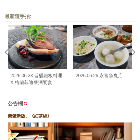
士忌品酩會
II 21 年調和威士忌品酩會
最新隨手拍:
2026.06.23 旨醞鐵板料理
2026.06.26 永富魚丸店
X 格蘭菲迪餐酒饗宴
公告欄
簡體新版。《紅茶經》