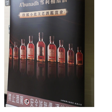
照相簿
影音區
創意出版服務
歷史區
關於Yilan
個人著作
活動實況記錄
媒體報導一覽
合作與代言
訂閱電子報