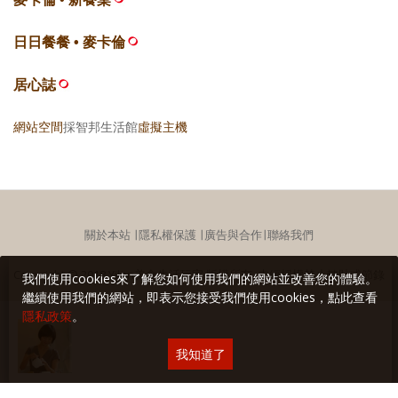
日日餐餐 • 麥卡倫
居心誌
網站空間
採智邦生活館
虛擬主機
關於本站
∣
隱私權保護
∣
廣告與合作
∣
聯絡我們
Copyright © 2018 Yilan美食生活玩家 版權所有 未經授權禁止轉貼或節錄
我們使用cookies來了解您如何使用我們的網站並改善您的體驗。
繼續使用我們的網站，即表示您接受我們使用cookies，點此查看
隱私政策
。
我知道了