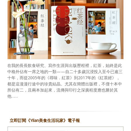
在我的長長飲食研究、寫作生涯與出版歷程裡，紅茶，始終是此
中格外佔有一席之地的一類——自二十多歲沉浸投入至今已逾三
十年，而從2005年的《尋味．紅茶》到2017年的《紅茶經》，
都是這漫漫行途中的珍貴結晶。尤其在簡體出版裡，不僅十本中
所佔有二，且兩本加起來，流傳與印行之深廣程度應也勝於其
他……
立即訂閱《Yilan美食生活玩家》電子報