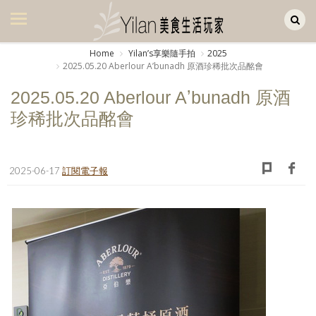
Yilan作品區
美食集
Home
Yilanʼs享樂隨手拍
2025
2025.05.20 Aberlour Aʼbunadh 原酒珍稀批次品酩會
美飲集
2025.05.20 Aberlour Aʼbunadh 原酒
廚房集
珍稀批次品酩會
旅遊集
旅遊美食集
2025-06-17
訂閱電子報
生活風
書房集
日記簿
餐桌週記
享樂隨手拍