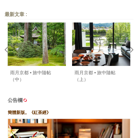
最新文章 :
雨月京都 • 旅中隨帖
雨月京都 • 旅中隨帖
（中）
（上）
公告欄
簡體新版。《紅茶經》