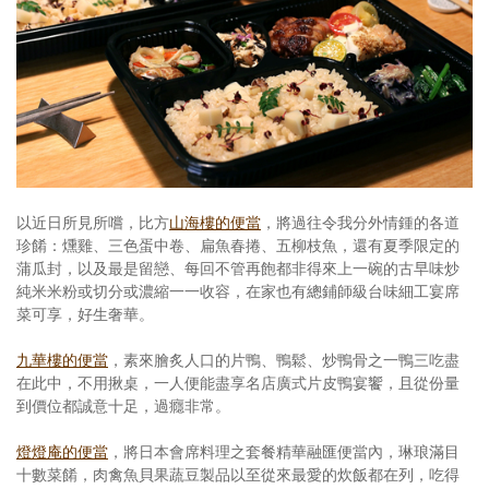
以近日所見所嚐，比方
山海樓的便當
，將過往令我分外情鍾的各道
珍餚：燻雞、三色蛋中卷、扁魚春捲、五柳枝魚，還有夏季限定的
蒲瓜封，以及最是留戀、每回不管再飽都非得來上一碗的古早味炒
純米米粉或切分或濃縮一一收容，在家也有總鋪師級台味細工宴席
菜可享，好生奢華。
九華樓的便當
，素來膾炙人口的片鴨、鴨鬆、炒鴨骨之一鴨三吃盡
在此中，不用揪桌，一人便能盡享名店廣式片皮鴨宴饗，且從份量
到價位都誠意十足，過癮非常。
燈燈庵的便當
，將日本會席料理之套餐精華融匯便當內，琳琅滿目
十數菜餚，肉禽魚貝果蔬豆製品以至從來最愛的炊飯都在列，吃得