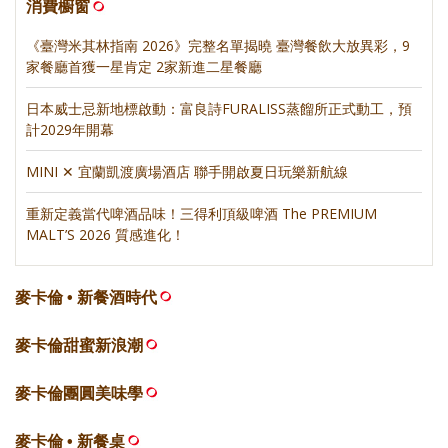
消費櫥窗
《臺灣米其林指南 2026》完整名單揭曉 臺灣餐飲大放異彩，9
家餐廳首獲一星肯定 2家新進二星餐廳
日本威士忌新地標啟動：富良詩FURALISS蒸餾所正式動工，預
計2029年開幕
MINI ✕ 宜蘭凱渡廣場酒店 聯手開啟夏日玩樂新航線
重新定義當代啤酒品味！三得利頂級啤酒 The PREMIUM
MALT’S 2026 質感進化！
麥卡倫 • 新餐酒時代
麥卡倫甜蜜新浪潮
麥卡倫團圓美味學
麥卡倫 • 新餐桌