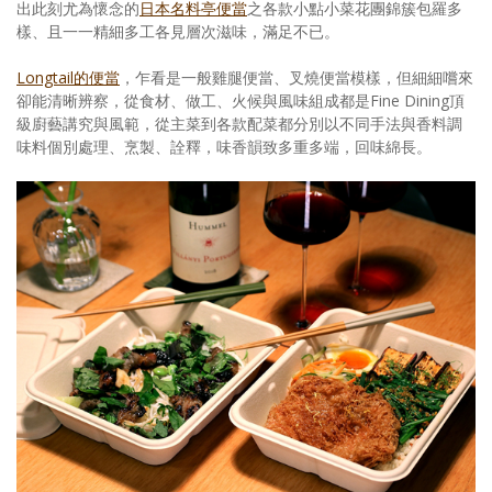
出此刻尤為懷念的
日本名料亭便當
之各款小點小菜花團錦簇包羅多
樣、且一一精細多工各見層次滋味，滿足不已。
Longtail的便當
，乍看是一般雞腿便當、叉燒便當模樣，但細細嚐來
卻能清晰辨察，從食材、做工、火候與風味組成都是Fine Dining頂
級廚藝講究與風範，從主菜到各款配菜都分別以不同手法與香料調
味料個別處理、烹製、詮釋，味香韻致多重多端，回味綿長。