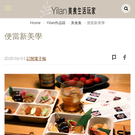
Yilan作品區
美食集
Home
Yilan作品區
美食集
便當新美學
美飲集
便當新美學
廚房集
旅遊集
2020-06-01
訂閱電子報
旅遊美食集
生活風
書房集
日記簿
餐桌週記
享樂隨手拍