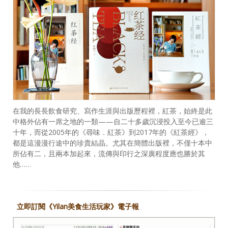
在我的長長飲食研究、寫作生涯與出版歷程裡，紅茶，始終是此
中格外佔有一席之地的一類——自二十多歲沉浸投入至今已逾三
十年，而從2005年的《尋味．紅茶》到2017年的《紅茶經》，
都是這漫漫行途中的珍貴結晶。尤其在簡體出版裡，不僅十本中
所佔有二，且兩本加起來，流傳與印行之深廣程度應也勝於其
他……
立即訂閱《Yilan美食生活玩家》電子報