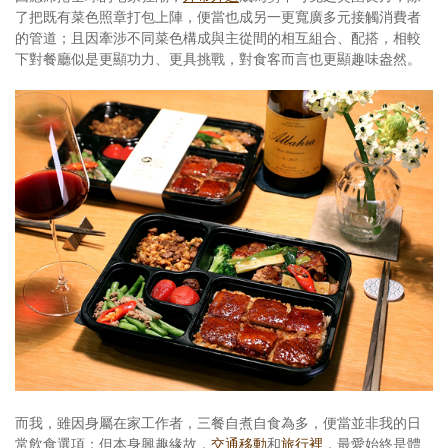
了把既有菜色照章打包上陣，便當也成另一更寬廣多元接觸消費者
的管道；且因牽涉不同菜色構成與主從間的相互組合、配搭，相較
下對餐廳似是更顯功力、更具挑戰，對食客而言也更顯趣味盎然。
而我，雖因身屬在家工作者，三餐自煮自食為多，便當並非我的日
常飲食選項；但本身興趣緣故，
交通移動
和
旅行裡
，最愛始終是體