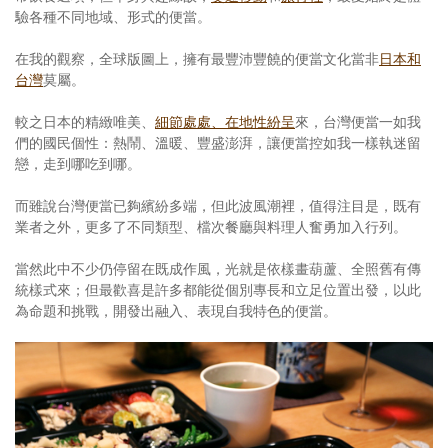
驗各種不同地域、形式的便當。
在我的觀察，全球版圖上，擁有最豐沛豐饒的便當文化當非
日本和
台灣
莫屬。
較之日本的精緻唯美、
細節處處、在地性紛呈
來，台灣便當一如我
們的國民個性：熱鬧、溫暖、豐盛澎湃，讓便當控如我一樣執迷留
戀，走到哪吃到哪。
而雖說台灣便當已夠繽紛多端，但此波風潮裡，值得注目是，既有
業者之外，更多了不同類型、檔次餐廳與料理人奮勇加入行列。
當然此中不少仍停留在既成作風，光就是依樣畫葫蘆、全照舊有傳
統樣式來；但最歡喜是許多都能從個別專長和立足位置出發，以此
為命題和挑戰，開發出融入、表現自我特色的便當。