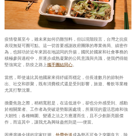
照相簿
影音區
創意出版服務
疫情發展至今，雖未來如何仍難預料，但以現階段言，台灣之抗疫
歷史區
表現無疑可圈可點。這一切首要感謝政府團隊的專業佈局、縝密作
為，也歸功於近年來因在地認同的升揚，國民於國家和社會事務的
關於Yilan
積極參與過程中，所逐步成熟凝聚的公民意識與共識，使我們得能
堅強篤定，防疫之路上
攜手團結同心
。
個人著作
當然，即使遠比其他國家來得紓緩而穩定，但長達數月的節制外
活動實況記錄
出、社交和群聚，既有消費模式還是受到影響，旅遊、餐飲等業種
尤其打擊沈重。
媒體報導一覽
擔憂焦急之際，稍稍寬慰是，在這低迷中，卻也分外感受到、感動
合作與代言
於相關業者、工作者為突破逆勢艱困處境，所展現的靈活思維和強
大韌性；各種轉圜、變通之法之方應運而生，且不少創新亮眼傑
訂閱電子報
作，而這其中，讓我尤為興味盎然則是──便當。
因應席捲全球的宅家狂潮，
外帶外送
成為勢不可免之突圍良方，除