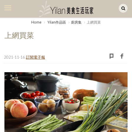
Yilan作品區
美食集
Home
Yilan作品區
廚房集
上網買菜
美飲集
上網買菜
廚房集
旅遊集
2021-11-16
訂閱電子報
旅遊美食集
生活風
書房集
日記簿
餐桌週記
享樂隨手拍