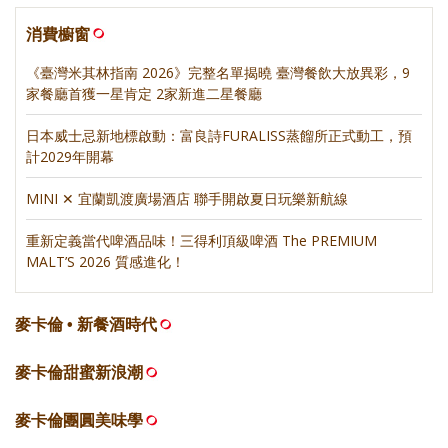
消費櫥窗
《臺灣米其林指南 2026》完整名單揭曉 臺灣餐飲大放異彩，9
家餐廳首獲一星肯定 2家新進二星餐廳
日本威士忌新地標啟動：富良詩FURALISS蒸餾所正式動工，預
計2029年開幕
MINI ✕ 宜蘭凱渡廣場酒店 聯手開啟夏日玩樂新航線
重新定義當代啤酒品味！三得利頂級啤酒 The PREMIUM
MALT’S 2026 質感進化！
麥卡倫 • 新餐酒時代
麥卡倫甜蜜新浪潮
麥卡倫團圓美味學