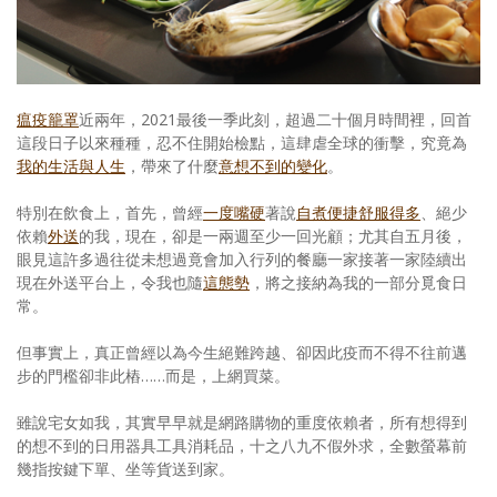
照相簿
影音區
創意出版服務
瘟疫籠罩
近兩年，2021最後一季此刻，超過二十個月時間裡，回首
這段日子以來種種，忍不住開始檢點，這肆虐全球的衝擊，究竟為
歷史區
我的生活與人生
，帶來了什麼
意想不到的變化
。
關於Yilan
特別在飲食上，首先，曾經
一度嘴硬
著說
自煮便捷舒服得多
、絕少
依賴
外送
的我，現在，卻是一兩週至少一回光顧；尤其自五月後，
個人著作
眼見這許多過往從未想過竟會加入行列的餐廳一家接著一家陸續出
現在外送平台上，令我也隨
這態勢
，將之接納為我的一部分覓食日
活動實況記錄
常。
媒體報導一覽
但事實上，真正曾經以為今生絕難跨越、卻因此疫而不得不往前邁
步的門檻卻非此樁……而是，上網買菜。
合作與代言
雖說宅女如我，其實早早就是網路購物的重度依賴者，所有想得到
訂閱電子報
的想不到的日用器具工具消耗品，十之八九不假外求，全數螢幕前
幾指按鍵下單、坐等貨送到家。