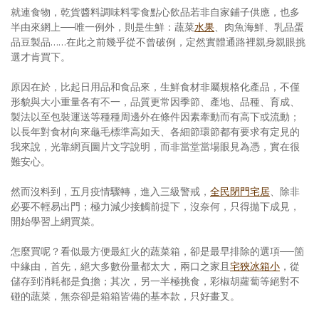
就連食物，乾貨醬料調味料零食點心飲品若非自家鋪子供應，也多
半由來網上──唯一例外，則是生鮮：蔬菜
水果
、肉魚海鮮、乳品蛋
品豆製品……在此之前幾乎從不曾破例，定然實體通路裡親身親眼挑
選才肯買下。
原因在於，比起日用品和食品來，生鮮食材非屬規格化產品，不僅
形貌與大小重量各有不一，品質更常因季節、產地、品種、育成、
製法以至包裝運送等種種周邊外在條件因素牽動而有高下或流動；
以長年對食材向來龜毛標準高如天、各細節環節都有要求有定見的
我來說，光靠網頁圖片文字說明，而非當堂當場眼見為憑，實在很
難安心。
然而沒料到，五月疫情驟轉，進入三級警戒，
全民閉門宅居
、除非
必要不輕易出門；極力減少接觸前提下，沒奈何，只得拋下成見，
開始學習上網買菜。
怎麼買呢？看似最方便最紅火的蔬菜箱，卻是最早排除的選項──箇
中緣由，首先，絕大多數份量都太大，兩口之家且
宅狹冰箱小
，從
儲存到消耗都是負擔；其次，另一半極挑食，彩椒胡蘿蔔等絕對不
碰的蔬菜，無奈卻是箱箱皆備的基本款，只好畫叉。