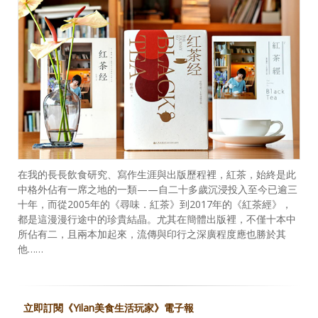
在我的長長飲食研究、寫作生涯與出版歷程裡，紅茶，始終是此
中格外佔有一席之地的一類——自二十多歲沉浸投入至今已逾三
十年，而從2005年的《尋味．紅茶》到2017年的《紅茶經》，
都是這漫漫行途中的珍貴結晶。尤其在簡體出版裡，不僅十本中
所佔有二，且兩本加起來，流傳與印行之深廣程度應也勝於其
他……
立即訂閱《Yilan美食生活玩家》電子報