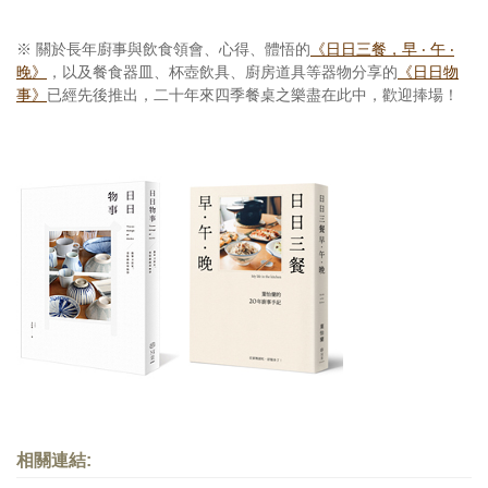
※
關於長年廚事與飲食領會、心得、體悟的
《日日三餐，早 ‧ 午 ‧
晚》
，以及餐食器皿、杯壺飲具、廚房道具等器物分享的
《日日物
事》
已經先後推出，二十年來四季餐桌之樂盡在此中，歡迎捧場！
相關連結: