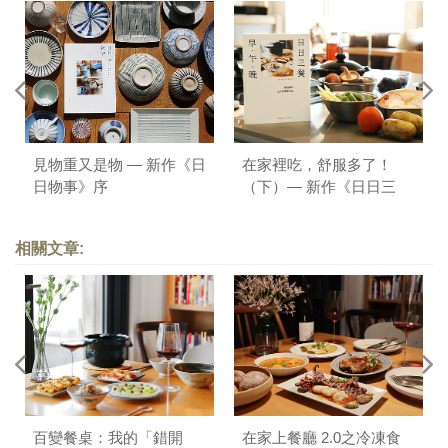
見物重又是物 — 新作《日
在家裡吃，舒服多了！
日物事》序
（下）— 新作《日日三
餐，早 ‧ 午 ‧ 晚》序
相關文章:
百變餐桌：我的「錯開
在家上餐廳 2.0之冷凍食