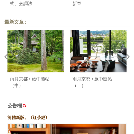
式」烹調法
新章
最新文章 :
雨月京都 • 旅中隨帖
雨月京都 • 旅中隨帖
（中）
（上）
公告欄
簡體新版。《紅茶經》