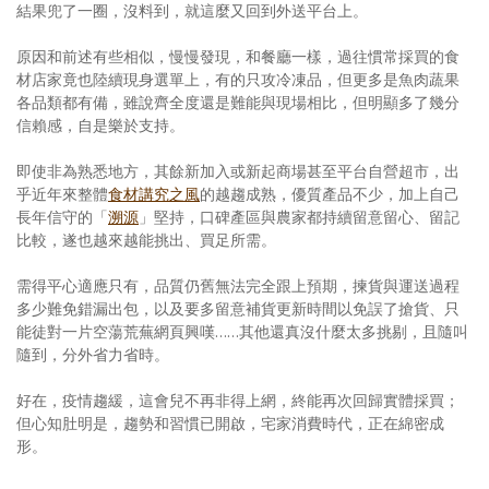
結果兜了一圈，沒料到，就這麼又回到外送平台上。
原因和前述有些相似，慢慢發現，和餐廳一樣，過往慣常採買的食
材店家竟也陸續現身選單上，有的只攻冷凍品，但更多是魚肉蔬果
各品類都有備，雖說齊全度還是難能與現場相比，但明顯多了幾分
信賴感，自是樂於支持。
即使非為熟悉地方，其餘新加入或新起商場甚至平台自營超市，出
乎近年來整體
食材講究之風
的越趨成熟，優質產品不少，加上自己
長年信守的「
溯源
」堅持，口碑產區與農家都持續留意留心、留記
比較，遂也越來越能挑出、買足所需。
需得平心適應只有，品質仍舊無法完全跟上預期，揀貨與運送過程
多少難免錯漏出包，以及要多留意補貨更新時間以免誤了搶貨、只
能徒對一片空蕩荒蕪網頁興嘆……其他還真沒什麼太多挑剔，且隨叫
隨到，分外省力省時。
好在，疫情趨緩，這會兒不再非得上網，終能再次回歸實體採買；
但心知肚明是，趨勢和習慣已開啟，宅家消費時代，正在綿密成
形。