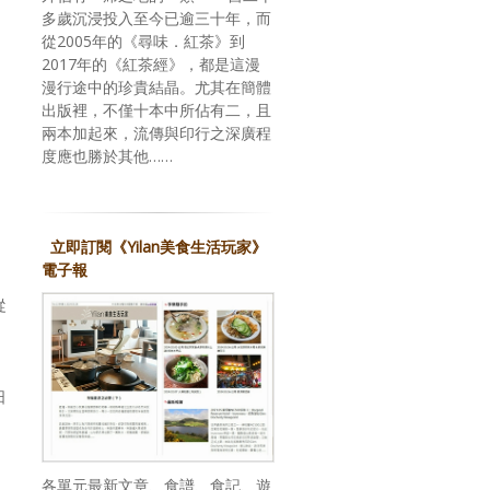
多歲沉浸投入至今已逾三十年，而
從2005年的《尋味．紅茶》到
2017年的《紅茶經》，都是這漫
漫行途中的珍貴結晶。尤其在簡體
出版裡，不僅十本中所佔有二，且
兩本加起來，流傳與印行之深廣程
度應也勝於其他……
立即訂閱《Yilan美食生活玩家》
電子報
從
日
各單元最新文章、食譜、食記、遊