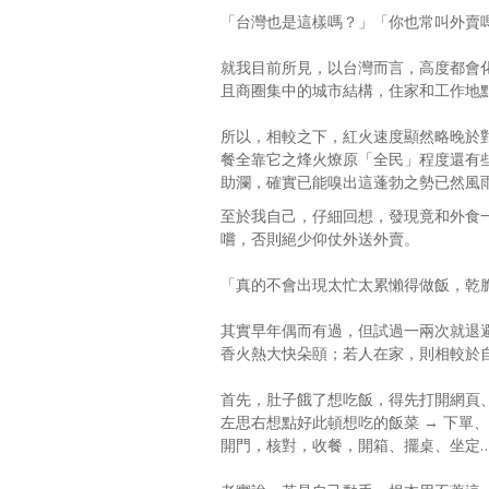
「台灣也是這樣嗎？」「你也常叫外賣
就我目前所見，以台灣而言，高度都會
且商圈集中的城市結構，住家和工作地
所以，相較之下，紅火速度顯然略晚於
餐全靠它之烽火燎原「全民」程度還有
助瀾，確實已能嗅出這蓬勃之勢已然風
至於我自己，仔細回想，發現竟和外食
嚐，否則絕少仰仗外送外賣。
「真的不會出現太忙太累懶得做飯，乾
其實早年偶而有過，但試過一兩次就退
香火熱大快朵頤；若人在家，則相較於
首先，肚子餓了想吃飯，得先打開網頁、
左思右想點好此頓想吃的飯菜 → 下單
開門，核對，收餐，開箱、擺桌、坐定