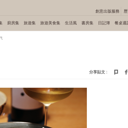
創意出版服務
歷
集
廚房集
旅遊集
旅遊美食集
生活風
書房集
日記簿
餐桌週
代
分享貼文 :