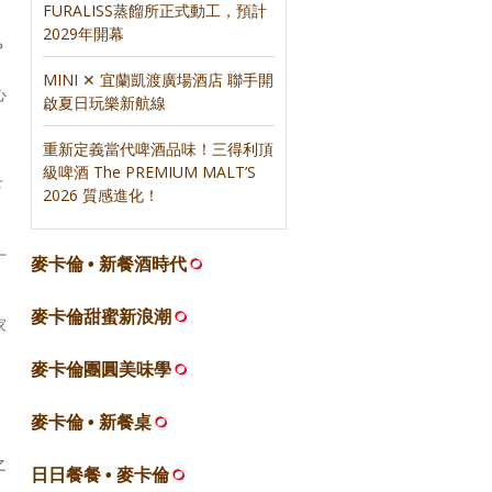
FURALISS蒸餾所正式動工，預計
2029年開幕
？
MINI ✕ 宜蘭凱渡廣場酒店 聯手開
心
啟夏日玩樂新航線
重新定義當代啤酒品味！三得利頂
級啤酒 The PREMIUM MALT’S
下
2026 質感進化！
十
麥卡倫 • 新餐酒時代
麥卡倫甜蜜新浪潮
家
麥卡倫團圓美味學
麥卡倫 • 新餐桌
之
日日餐餐 • 麥卡倫