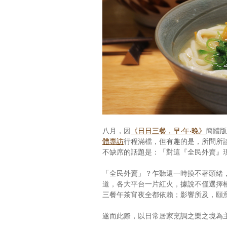
八月，因
《日日三餐，早‧午‧晚》
簡體版
體專訪
行程滿檔，但有趣的是，所問所
不缺席的話題是：「對這『全民外賣』
「全民外賣」？乍聽還一時摸不著頭緒
道，各大平台一片紅火，據說不僅選擇
三餐午茶宵夜全都依賴；影響所及，願
遂而此際，以日常居家烹調之樂之境為