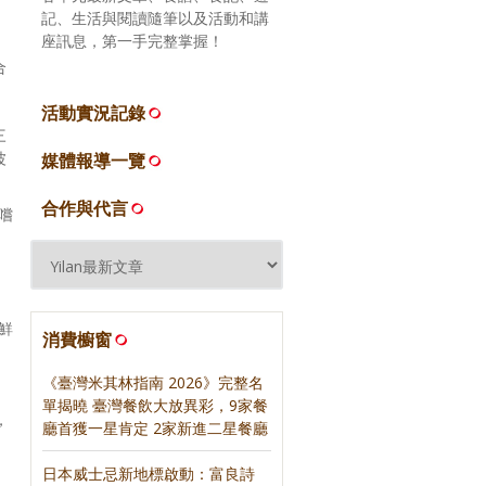
記、生活與閱讀隨筆以及活動和講
座訊息，第一手完整掌握！
合
活動實況記錄
三
波
媒體報導一覽
合作與代言
嚐
鮮
消費櫥窗
《臺灣米其林指南 2026》完整名
單揭曉 臺灣餐飲大放異彩，9家餐
，
廳首獲一星肯定 2家新進二星餐廳
日本威士忌新地標啟動：富良詩