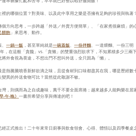
一連串猶豫忙亂和苦等，早早就已好整以暇舒服開飯！
生裡的哪個位置？對美味、以及此中享用之樂是否擁有足夠的珍視與執著
轉個方向思考，一步跨越「外送／外賣方便簡單」、「在家煮很麻煩」的
己餵飽
」來思考、動作。
飯、
一鍋一飯
，甚至單純就是
一碗蓋飯
、
一份拌麵
、一道煨麵、一份三明
年，在這般「貪饞」vs.「貪懶」的雙重強烈欲求下，不知累積多少三兩
此將外食視為畏途，不想出門不想叫外送，全只因為「懶」。
最是熱騰騰噴香新鮮欲滴之味，且從食材到口味都盡其在我，哪是歷經數
失變異的外送食物可比？當然從此敬謝不敏。
台灣，則偶而為之自成趣味，萬千不要全面席捲；越來越多人能夠樂在居
早‧午‧晚》
一書所希望分享與傳達的吧！
已經正式推出！二十年來常日廚事與飲食領會、心得、體悟以及四季餐桌