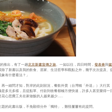
的推出，有了一趟
北京新書宣傳之旅
。一如以往，四日時間，
發表會
與
媒
談除了新書以及我的飲食、居家、生活哲學和觀點之外，幾乎次次提及、
現象有什麼看法？」
，再一細問才知，對岸的此刻狀況，餐飲外賣（台灣稱「外送」）大行其
極是多元多樣，且從點單、付款到收餐都極方便快速，許多人甚至樂得一
意花心思費工夫在家做飯的人越來越少……
主題的此書出版，不免顯得分外「獨特」，難怪屢屢有此提問。