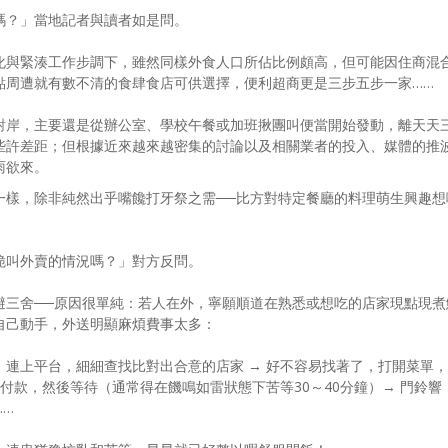
嗎？」當地記者與讀者如是問。
化與緊湊工作步調下，雖然同樣外食人口所佔比例頗高，但可能因住商混
點周遭就有數不清的食肆食店可供選擇，便利超商更是三步五步一家……
對岸，主要還是從辦公室、學校午餐或加班揪團叫便當開始發動，離天天
些許差距；但根據近來越來越密集的討論以及相關業者的投入、媒體的推
雨欲來。
一樣，除非純然出乎嘴饞打牙祭之需──比方對特定餐廳的料理萌生興趣想
脆叫外賣的情況嗎？」對方反問。
避三舍──原因很單純：若人在外，寧願順道在熟悉或想吃的店家現點現煮
自己動手，外送明顯麻煩費事太多：
連上平台，細細查找比對出合意的店家 → 好不容易找著了，打開菜單，
、付款，然後等待（通常得在饑鳴如雷狀態下苦等30～40分鐘）→ 門鈴響
……