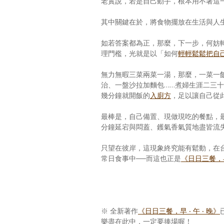
老實說，若是自己動手，根本用不著這
其中關鍵在於，將食物擺放在生活與人
如若答案都為正，那麼，下一步，何妨
理門檻，光就是以「如何
輕輕鬆鬆把自
無力無暇三菜兩菜一湯，那麼，一菜一
治、一盤沙拉加麵包……煮婦生涯二三十
幾分鐘就開飯的
入廚方
，足以讓自己從
最棒是，自己備置、現做現吃的餐點，
分鐘延宕與悶蓋、鑊氣香氣質地盡皆流
只望在彼岸，這現象終究能有鬆動，在
常日食事中──而這也正是
《日日三餐，
※ 全新著作
《日日三餐，早 ‧ 午 ‧ 晚》
樂盡在此中，一定要捧場喔！