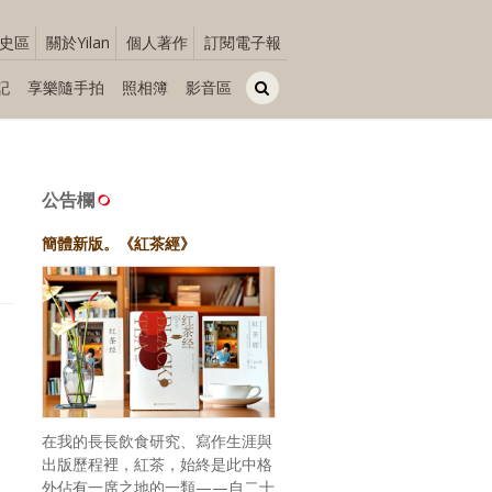
史區
關於Yilan
個人著作
訂閱電子報
記
享樂隨手拍
照相簿
影音區
公告欄
簡體新版。《紅茶經》
在我的長長飲食研究、寫作生涯與
出版歷程裡，紅茶，始終是此中格
外佔有一席之地的一類——自二十