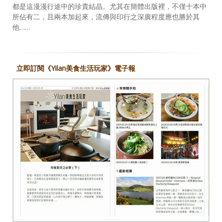
都是這漫漫行途中的珍貴結晶。尤其在簡體出版裡，不僅十本中
所佔有二，且兩本加起來，流傳與印行之深廣程度應也勝於其
他……
立即訂閱《Yilan美食生活玩家》電子報