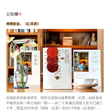
公告欄
簡體新版。《紅茶經》
在我的長長飲食研究、寫作生涯與出版歷程裡，紅茶，始終是此
中格外佔有一席之地的一類——自二十多歲沉浸投入至今已逾三
十年，而從2005年的《尋味．紅茶》到2017年的《紅茶經》，