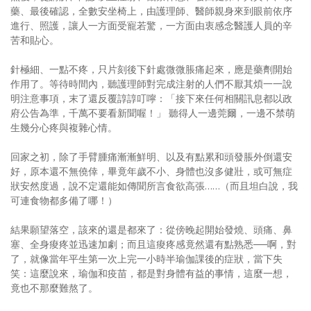
藥、最後確認，全數安坐椅上，由護理師、醫師親身來到眼前依序
進行、照護，讓人一方面受寵若驚，一方面由衷感念醫護人員的辛
苦和貼心。
針極細、一點不疼，只片刻後下針處微微脹痛起來，應是藥劑開始
作用了。等待時間內，聽護理師對完成注射的人們不厭其煩一一說
明注意事項，末了還反覆諄諄叮嚀：「接下來任何相關訊息都以政
府公告為準，千萬不要看新聞喔！」 聽得人一邊莞爾，一邊不禁萌
生幾分心疼與複雜心情。
回家之初，除了手臂腫痛漸漸鮮明、以及有點累和頭發脹外倒還安
好，原本還不無僥倖，畢竟年歲不小、身體也沒多健壯，或可無症
狀安然度過，說不定還能如傳聞所言食欲高張……（而且坦白說，我
可連食物都多備了哪！）
結果願望落空，該來的還是都來了：從傍晚起開始發燒、頭痛、鼻
塞、全身痠疼並迅速加劇；而且這痠疼感竟然還有點熟悉──啊，對
了，就像當年平生第一次上完一小時半瑜伽課後的症狀，當下失
笑：這麼說來，瑜伽和疫苗，都是對身體有益的事情，這麼一想，
竟也不那麼難熬了。