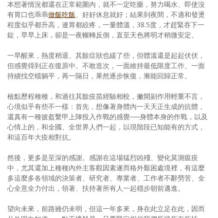
本想著情況都還在正常範圍內，就不一定吃藥，努力喝水、即使沒
有胃口也乖乖
做飯吃飯
、好好休息就好；結果到夜間，不適和發燙
程度似乎都升高，連胃都絞疼，一量體溫，38.5度，才趕緊吞下一
錠，早早上床，卻是一夜輾轉反側，直至天色將明才稍微安定。
一早醒來，熱度稍退、其餘症狀也緩了些，但體溫還是起起伏伏，
但感覺得到正在復原中。不敢造次，一面維持最低限度工作、一面
持續找空檔躺平，再一隔日，果然逐步恢復，漸能回歸正常。
檢點歷程種種，和過往其餘疫苗經驗相較，撇開副作用輕重不言，
心境似乎有些不一樣：首先，想像著身體內一天天正生成的抗體，
還真有一種披盔繫甲上陣投入作戰的感覺──身體本身的作戰，以及
心情上的，和全國、全世界人們一起，以現階段已知能有的方式，
和這百年大疫相對抗。
然後，更多是至深的感謝。感謝在這場猛烈凶殘、變化莫測瘟疫
中，尤其還加上種種內外主客觀因素遂而格外艱困處境裡，有這麼
多這麼多各領域的決策者、研究者、專業者、工作者不辭勞苦、全
心全意全力付出，領著、扶持著所有人一起穩步朝前邁進。
望向未來，前路雖仍未明，但這一年多來，身在此立足在此，因而