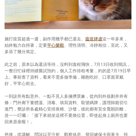
照相簿
影音區
創意出版服務
施打疫苗超過一週，副作用幾乎都已退去。
瘟疫肆虐
這一年多來，
歷史區
始終勉力自持著，定要
平心樂觀
、理性清明、冷靜相信，至此，又
多添了幾分篤定。
關於Yilan
此之前，原本以為還須等待，沒料到進程飛快，7月13日收到簡訊，
個人著作
一整日忙碌裡持續嘗試預約，個人工作排程考量，約的是7月19日早
上。事前查了資料，看來不需多做準備，睡飽吃好、口罩面罩戴
活動實況記錄
好，平常心前去。
媒體報導一覽
一到診所有點意外。一點不見人多擁擠景象，從內到外規劃井井有
條：門外廊下量體溫、消毒、填寫資料、取號碼牌，護理師親切引
合作與代言
進門，整診所各處精心安排座椅、沙發，彼此都有安全寬朗距離，
並一一叮囑：「接下來就坐這裡不要換位置，即使起身上廁所也要
訂閱電子報
回來原座喔！」
然後，從講解、問診以至注射、觀察休息、發回健保卡與黃卡、領