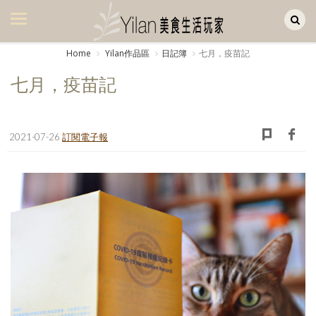
Yilan作品區
美食集
Home
Yilan作品區
日記簿
七月，疫苗記
美飲集
七月，疫苗記
廚房集
旅遊集
2021-07-26
訂閱電子報
旅遊美食集
生活風
書房集
日記簿
餐桌週記
享樂隨手拍