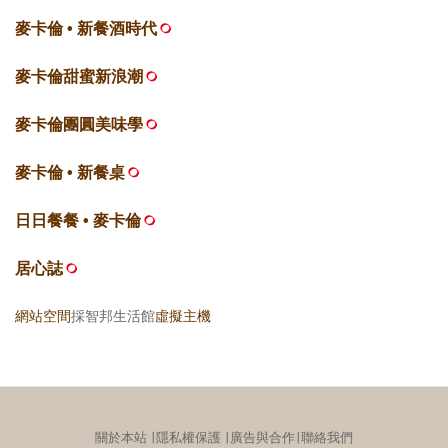
麥卡倫 • 新餐酒時代
麥卡倫甜蜜新浪潮
麥卡倫團圓美味學
麥卡倫 • 新餐桌
日日餐餐 • 麥卡倫
居心誌
網站空間
採智邦生活館
虛擬主機
關於本站
∣
隱私權保護
∣
廣告與合作
∣
聯絡我們