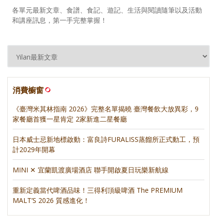
各單元最新文章、食譜、食記、遊記、生活與閱讀隨筆以及活動
和講座訊息，第一手完整掌握！
消費櫥窗
《臺灣米其林指南 2026》完整名單揭曉 臺灣餐飲大放異彩，9
家餐廳首獲一星肯定 2家新進二星餐廳
日本威士忌新地標啟動：富良詩FURALISS蒸餾所正式動工，預
計2029年開幕
MINI ✕ 宜蘭凱渡廣場酒店 聯手開啟夏日玩樂新航線
重新定義當代啤酒品味！三得利頂級啤酒 The PREMIUM
MALT’S 2026 質感進化！